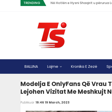
TRENDING
Në Hotlën e Hysni Shaqirit u përurua 
BALLINA
Lajme
Kronika E Zezë
Sp
Modelja E OnlyFans Që Vrau Të
Lejohen Vizitat Me Meshkujt 
Publikuar
19:46 19 March, 2023