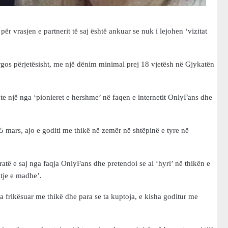
 vrasjen e partnerit të saj është ankuar se nuk i lejohen ‘vizitat
urgos përjetësisht, me një dënim minimal prej 18 vjetësh në Gjykatën
hte një nga ‘pionieret e hershme’ në faqen e internetit OnlyFans dhe
.
5 mars, ajo e goditi me thikë në zemër në shtëpinë e tyre në
ratë e saj nga faqja OnlyFans dhe pretendoi se ai ‘hyri’ në thikën e
tje e madhe’.
ta frikësuar me thikë dhe para se ta kuptoja, e kisha goditur me