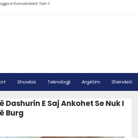
Lagjja e Komandant Teli-t
ort
Showbiz
Teknologji
Argëtim
Shëndeti
 Dashurin E Saj Ankohet Se Nuk I
Në Burg