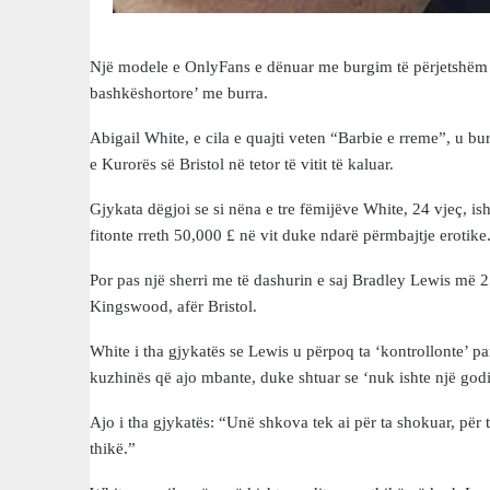
Një modele e OnlyFans e dënuar me burgim të përjetshëm për
bashkëshortore’ me burra.
Abigail White, e cila e quajti veten “Barbie e rreme”, u b
e Kurorës së Bristol në tetor të vitit të kaluar.
Gjykata dëgjoi se si nëna e tre fëmijëve White, 24 vjeç, is
fitonte rreth 50,000 £ në vit duke ndarë përmbajtje erotike
Por pas një sherri me të dashurin e saj Bradley Lewis më 2
Kingswood, afër Bristol.
White i tha gjykatës se Lewis u përpoq ta ‘kontrollonte’ pa
kuzhinës që ajo mbante, duke shtuar se ‘nuk ishte një godi
Ajo i tha gjykatës: “Unë shkova tek ai për ta shokuar, për 
thikë.”