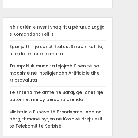
Në Hotlën e Hysni Shaqirit u përurua Lagjja
e Komandant Teli-t
Spanja thirrje sërish Italisë: Rihapni kufijtë,
ose do të marrim masa
Trump: Nuk mund ta lejojmë Kinën të na
mposhtë në Inteligjencën Artificiale dhe
kriptovaluta
Të shtëna me armë në Saraj, qëllohet një
automjet me dy persona brenda
Ministria e Punëve të Brendshme i ndalon
përgjithmonë hyrjen në Kosovë drejtuesit
të Telekomit të Serbisë