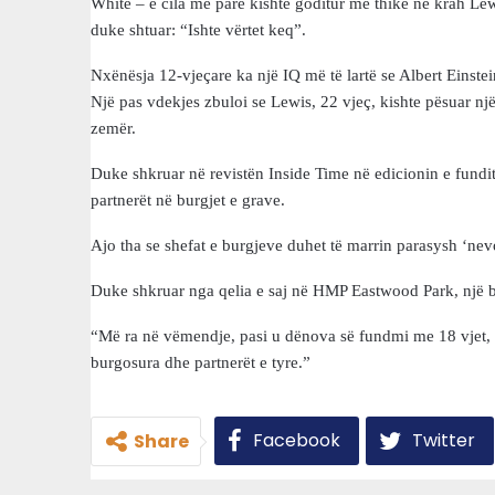
White – e cila më parë kishte goditur me thikë në krah Lewis
duke shtuar: “Ishte vërtet keq”.
Nxënësja 12-vjeçare ka një IQ më të lartë se Albert Eins
Një pas vdekjes zbuloi se Lewis, 22 vjeç, kishte pësuar një
zemër.
Duke shkruar në revistën Inside Time në edicionin e fundit t
partnerët në burgjet e grave.
Ajo tha se shefat e burgjeve duhet të marrin parasysh ‘nevo
Duke shkruar nga qelia e saj në HMP Eastwood Park, një b
“Më ra në vëmendje, pasi u dënova së fundmi me 18 vjet, s
burgosura dhe partnerët e tyre.”
Facebook
Twitter
Share