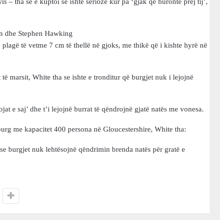
 – tha se e kuptoi se ishte serioze kur pa ‘gjak që buronte prej tij’,
tein dhe Stephen Hawking
 plagë të vetme 7 cm të thellë në gjoks, me thikë që i kishte hyrë në
ë marsit, White tha se ishte e tronditur që burgjet nuk i lejojnë
jat e saj’ dhe t’i lejojnë burrat të qëndrojnë gjatë natës me vonesa.
urg me kapacitet 400 persona në Gloucestershire, White tha:
e burgjet nuk lehtësojnë qëndrimin brenda natës për gratë e