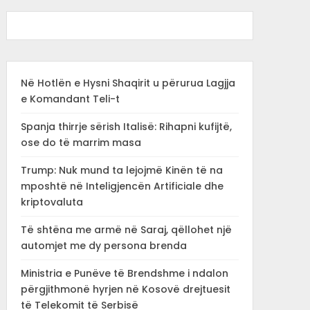
Në Hotlën e Hysni Shaqirit u përurua Lagjja
e Komandant Teli-t
Spanja thirrje sërish Italisë: Rihapni kufijtë,
ose do të marrim masa
Trump: Nuk mund ta lejojmë Kinën të na
mposhtë në Inteligjencën Artificiale dhe
kriptovaluta
Të shtëna me armë në Saraj, qëllohet një
automjet me dy persona brenda
Ministria e Punëve të Brendshme i ndalon
përgjithmonë hyrjen në Kosovë drejtuesit
të Telekomit të Serbisë