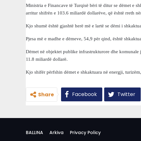
Ministria e Financave të Turqisë bëri të ditur se dëmet e sh
arritur shifrën e 103.6 miliardë dollarëve, që është rreth 
Kjo shumë është gjashtë herë më e lartë se dëmi i shkakt
Pjesa më e madhe e dëmeve, 54,9 për qind, është shkaktuar 
Dëmet në objektet publike infrastrukturore dhe komunale j
11.8 miliardë dollarë.
Kjo shifër përfshin dëmet e shkaktuara në energji, turizëm,
Facebook
Twitter
Share
BALLINA
Arkiva
Privacy Policy