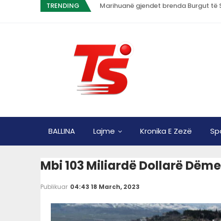
TRENDING
Marihuanë gjendet brenda Burgut të Sh
BALLINA
Lajme
Kronika E Zezë
Sp
Mbi 103 Miliardë Dollarë Dëm
Publikuar
04:43 18 March, 2023