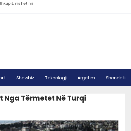
kupit, nis hetimi
ort
Showbiz
Teknologji
Argëtim
Shëndeti
et Nga Tërmetet Në Turqi