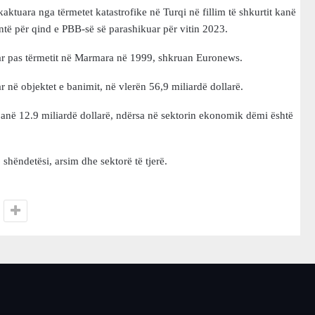
kaktuara nga tërmetet katastrofike në Turqi në fillim të shkurtit kanë
nëntë për qind e PBB-së së parashikuar për vitin 2023.
uar pas tërmetit në Marmara në 1999, shkruan Euronews.
në objektet e banimit, në vlerën 56,9 miliardë dollarë.
anë 12.9 miliardë dollarë, ndërsa në sektorin ekonomik dëmi është
 shëndetësi, arsim dhe sektorë të tjerë.