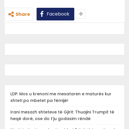
Facebook
Share
LDP: Mos u krenoni me mesataren e maturës kur
shteti po mbetet pa fëmijë!
Irani mesazh shteteve të Gjirit: Thuajini Trumpit të
heqë dorë, ose do t’ju godasim rëndë