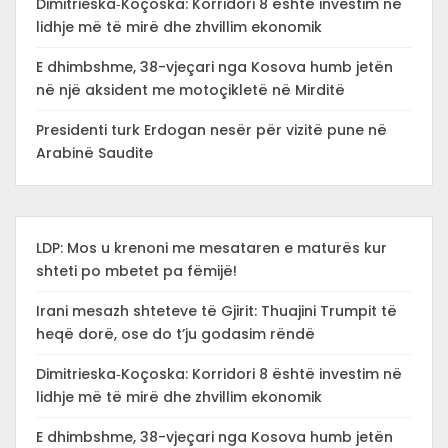
Dimitrieska‑Koçoska: Korridori 8 është investim në
lidhje më të mirë dhe zhvillim ekonomik
E dhimbshme, 38-vjeçari nga Kosova humb jetën
në një aksident me motoçikletë në Mirditë
Presidenti turk Erdogan nesër për vizitë pune në
Arabinë Saudite
LDP: Mos u krenoni me mesataren e maturës kur
shteti po mbetet pa fëmijë!
Irani mesazh shteteve të Gjirit: Thuajini Trumpit të
heqë dorë, ose do t’ju godasim rëndë
Dimitrieska‑Koçoska: Korridori 8 është investim në
lidhje më të mirë dhe zhvillim ekonomik
E dhimbshme, 38-vjeçari nga Kosova humb jetën