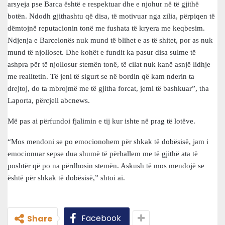
arsyeja pse Barca është e respektuar dhe e njohur në të gjithë
botën. Ndodh gjithashtu që disa, të motivuar nga zilia, përpiqen të
dëmtojnë reputacionin tonë me fushata të kryera me keqbesim.
Ndjenja e Barcelonës nuk mund të blihet e as të shitet, por as nuk
mund të njolloset. Dhe kohët e fundit ka pasur disa sulme të
ashpra për të njollosur stemën tonë, të cilat nuk kanë asnjë lidhje
me realitetin. Të jeni të sigurt se në bordin që kam nderin ta
drejtoj, do ta mbrojmë me të gjitha forcat, jemi të bashkuar”, tha
Laporta, përcjell abcnews.
Më pas ai përfundoi fjalimin e tij kur ishte në prag të lotëve.
“Mos mendoni se po emocionohem për shkak të dobësisë, jam i
emocionuar sepse dua shumë të përballem me të gjithë ata të
poshtër që po na përdhosin stemën. Askush të mos mendojë se
është për shkak të dobësisë,” shtoi ai.
Facebook
Share