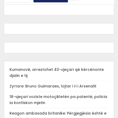
Kumanovë, arrestohet 43-vjeçari që kërcënonte
djalin e tij
Zyrtare: Bruno Guimaraes, lojtar i ri i Arsenalit
18-vjeçari voziste motoçikletën pa patentë, policia
ia konfiskon mjetin
Reagon ambasada britanike: Përgjegjësia është e