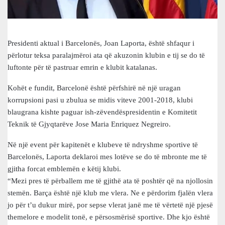
Presidenti aktual i Barcelonës, Joan Laporta, është shfaqur i
përlotur teksa paralajmëroi ata që akuzonin klubin e tij se do të
luftonte për të pastruar emrin e klubit katalanas.
Kohët e fundit, Barcelonë është përfshirë në një uragan
korrupsioni pasi u zbulua se midis viteve 2001-2018, klubi
blaugrana kishte paguar ish-zëvendëspresidentin e Komitetit
Teknik të Gjyqtarëve Jose Maria Enriquez Negreiro.
Në një event për kapitenët e klubeve të ndryshme sportive të
Barcelonës, Laporta deklaroi mes lotëve se do të mbronte me të
gjitha forcat emblemën e këtij klubi.
“Mezi pres të përballem me të gjithë ata të poshtër që na njollosin
stemën. Barça është një klub me vlera. Ne e përdorim fjalën vlera
jo për t’u dukur mirë, por sepse vlerat janë me të vërtetë një pjesë
themelore e modelit tonë, e përsosmërisë sportive. Dhe kjo është