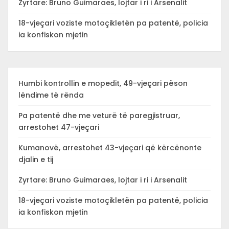
Zyrtare: Bruno Guimaraes, lojtar i ri i Arsenalit
18-vjeçari voziste motoçikletën pa patentë, policia
ia konfiskon mjetin
Humbi kontrollin e mopedit, 49-vjeçari pëson
lëndime të rënda
Pa patentë dhe me veturë të paregjistruar,
arrestohet 47-vjeçari
Kumanovë, arrestohet 43-vjeçari që kërcënonte
djalin e tij
Zyrtare: Bruno Guimaraes, lojtar i ri i Arsenalit
18-vjeçari voziste motoçikletën pa patentë, policia
ia konfiskon mjetin