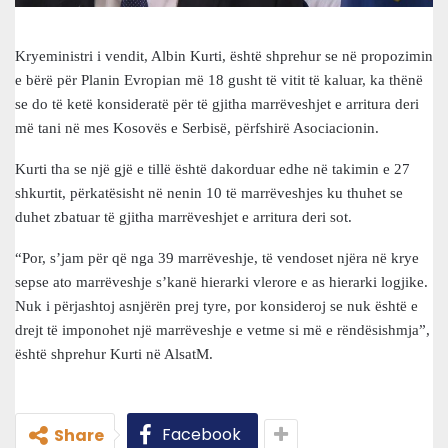
Kryeministri i vendit, Albin Kurti, është shprehur se në propozimin
e bërë për Planin Evropian më 18 gusht të vitit të kaluar, ka thënë
se do të ketë konsideratë për të gjitha marrëveshjet e arritura deri
më tani në mes Kosovës e Serbisë, përfshirë Asociacionin.
Kurti tha se një gjë e tillë është dakorduar edhe në takimin e 27
shkurtit, përkatësisht në nenin 10 të marrëveshjes ku thuhet se
duhet zbatuar të gjitha marrëveshjet e arritura deri sot.
“Por, s’jam për që nga 39 marrëveshje, të vendoset njëra në krye
sepse ato marrëveshje s’kanë hierarki vlerore e as hierarki logjike.
Nuk i përjashtoj asnjërën prej tyre, por konsideroj se nuk është e
drejt të imponohet një marrëveshje e vetme si më e rëndësishmja”,
është shprehur Kurti në AlsatM.
Facebook
Share