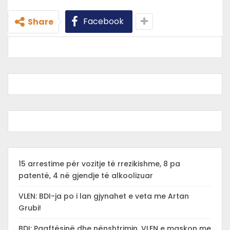
Facebook
Share
15 arrestime për vozitje të rrezikishme, 8 pa
patentë, 4 në gjendje të alkoolizuar
VLEN: BDI-ja po i lan gjynahet e veta me Artan
Grubi!
BDI: Paaftësinë dhe nënshtrimin, VLEN e maskon me