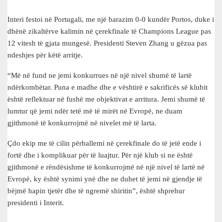
Interi festoi në Portugali, me një barazim 0-0 kundër Portos, duke i
dhënë zikaltërve kalimin në çerekfinale të Champions League pas
12 vitesh të gjata mungesë. Presidenti Steven Zhang u gëzua pas
ndeshjes për këtë arritje.
“Më në fund ne jemi konkurrues në një nivel shumë të lartë
ndërkombëtar. Puna e madhe dhe e vështirë e sakrificës së klubit
është reflektuar në fushë me objektivat e arritura. Jemi shumë të
lumtur që jemi ndër tetë më të mirët në Evropë, ne duam
gjithmonë të konkurrojmë në nivelet më të larta.
Çdo ekip me të cilin përballemi në çerekfinale do të jetë ende i
fortë dhe i komplikuar për të luajtur. Për një klub si ne është
gjithmonë e rëndësishme të konkurrojmë në një nivel të lartë në
Evropë, ky është synimi ynë dhe ne duhet të jemi në gjendje të
bëjmë hapin tjetër dhe të ngremë shiritin”, është shprehur
presidenti i Interit.