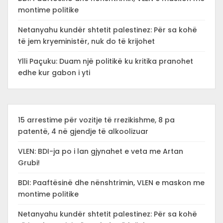
montime politike
Netanyahu kundër shtetit palestinez: Për sa kohë
të jem kryeministër, nuk do të krijohet
Ylli Paçuku: Duam një politikë ku kritika pranohet
edhe kur gabon i yti
15 arrestime për vozitje të rrezikishme, 8 pa
patentë, 4 në gjendje të alkoolizuar
VLEN: BDI-ja po i lan gjynahet e veta me Artan
Grubi!
BDI: Paaftësinë dhe nënshtrimin, VLEN e maskon me
montime politike
Netanyahu kundër shtetit palestinez: Për sa kohë