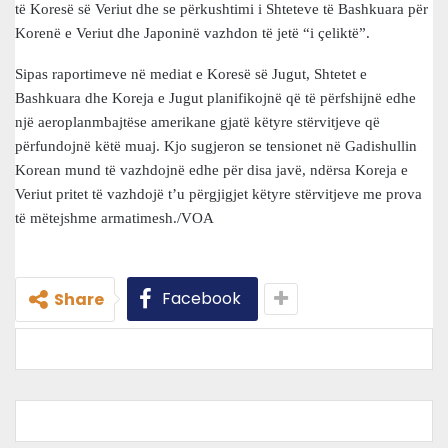
të Koresë së Veriut dhe se përkushtimi i Shteteve të Bashkuara për
Korenë e Veriut dhe Japoninë vazhdon të jetë “i çeliktë”.
Sipas raportimeve në mediat e Koresë së Jugut, Shtetet e
Bashkuara dhe Koreja e Jugut planifikojnë që të përfshijnë edhe
një aeroplanmbajtëse amerikane gjatë këtyre stërvitjeve që
përfundojnë këtë muaj. Kjo sugjeron se tensionet në Gadishullin
Korean mund të vazhdojnë edhe për disa javë, ndërsa Koreja e
Veriut pritet të vazhdojë t’u përgjigjet këtyre stërvitjeve me prova
të mëtejshme armatimesh./VOA
Facebook
Share