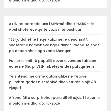
mbulon me dhurata luksoze
Aktivitet parandalues i MPB-së dhe KRSKRR-së:
Apel shoferëve që të vozisin të pushuar
“BE-ja duhet të heqë kufizimet e qëndrimit”,
shoferët e kamionëve nga Ballkani thonë se ende
po deportohen nga zona Shengen
Pas presionit të popullit qeveria vendos tabelen
edhe në Shqip. VLEN mbetet ende i pafuqishëm
Të shtëna me armë automatike në Tetovë,
plumbat godasin shtëpinë dhe veturën e një 48-
vjeçari
Afrona Dika surprizohet para ditëlindjes: I fejuari e
mbulon me dhurata luksoze