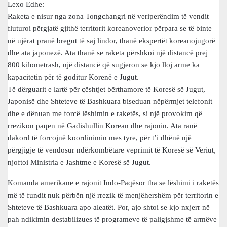
Lexo Edhe:
Raketa e nisur nga zona Tongchangri në veriperëndim të vendit
fluturoi përgjatë gjithë territorit koreanoverior përpara se të binte
në ujërat pranë bregut të saj lindor, thanë ekspertët koreanojugorë
dhe ata japonezë. Ata thanë se raketa përshkoi një distancë prej
800 kilometrash, një distancë që sugjeron se kjo lloj arme ka
kapacitetin për të goditur Korenë e Jugut.
Të dërguarit e lartë për çështjet bërthamore të Koresë së Jugut,
Japonisë dhe Shteteve të Bashkuara biseduan nëpërmjet telefonit
dhe e dënuan me forcë lëshimin e raketës, si një provokim që
rrezikon paqen në Gadishullin Korean dhe rajonin. Ata ranë
dakord të forcojnë koordinimin mes tyre, për t’i dhënë një
përgjigje të vendosur ndërkombëtare veprimit të Koresë së Veriut,
njoftoi Ministria e Jashtme e Koresë së Jugut.
Komanda amerikane e rajonit Indo-Paqësor tha se lëshimi i raketës
më të fundit nuk përbën një rrezik të menjëhershëm për territorin e
Shteteve të Bashkuara apo aleatët. Por, ajo shtoi se kjo nxjerr në
pah ndikimin destabilizues të programeve të paligjshme të armëve