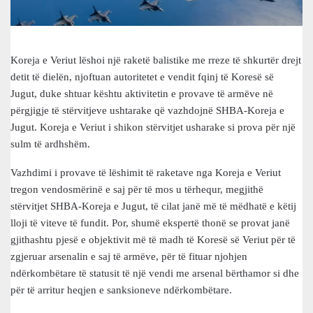
Koreja e Veriut lëshoi një raketë balistike me rreze të shkurtër drejt
detit të dielën, njoftuan autoritetet e vendit fqinj të Koresë së
Jugut, duke shtuar kështu aktivitetin e provave të armëve në
përgjigje të stërvitjeve ushtarake që vazhdojnë SHBA-Koreja e
Jugut. Koreja e Veriut i shikon stërvitjet usharake si prova për një
sulm të ardhshëm.
Vazhdimi i provave të lëshimit të raketave nga Koreja e Veriut
tregon vendosmërinë e saj për të mos u tërhequr, megjithë
stërvitjet SHBA-Koreja e Jugut, të cilat janë më të mëdhatë e këtij
lloji të viteve të fundit. Por, shumë ekspertë thonë se provat janë
gjithashtu pjesë e objektivit më të madh të Koresë së Veriut për të
zgjeruar arsenalin e saj të armëve, për të fituar njohjen
ndërkombëtare të statusit të një vendi me arsenal bërthamor si dhe
për të arritur heqjen e sanksioneve ndërkombëtare.