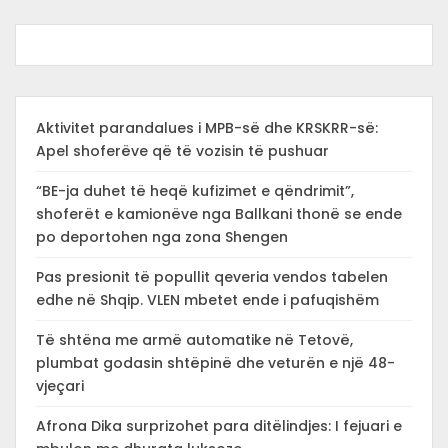
Aktivitet parandalues i MPB-së dhe KRSKRR-së:
Apel shoferëve që të vozisin të pushuar
“BE-ja duhet të heqë kufizimet e qëndrimit”,
shoferët e kamionëve nga Ballkani thonë se ende
po deportohen nga zona Shengen
Pas presionit të popullit qeveria vendos tabelen
edhe në Shqip. VLEN mbetet ende i pafuqishëm
Të shtëna me armë automatike në Tetovë,
plumbat godasin shtëpinë dhe veturën e një 48-
vjeçari
Afrona Dika surprizohet para ditëlindjes: I fejuari e