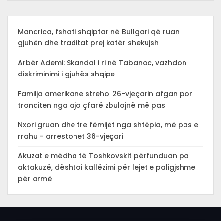
Mandrica, fshati shqiptar në Bullgari që ruan
gjuhën dhe traditat prej katër shekujsh
Arbër Ademi: Skandal i ri në Tabanoc, vazhdon
diskriminimi i gjuhës shqipe
Familja amerikane strehoi 26-vjeçarin afgan por
tronditen nga ajo çfarë zbulojnë më pas
Nxori gruan dhe tre fëmijët nga shtëpia, më pas e
rrahu – arrestohet 36-vjeçari
Akuzat e mëdha të Toshkovskit përfunduan pa
aktakuzë, dështoi kallëzimi për lejet e paligjshme
për armë