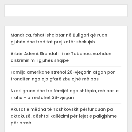
Mandrica, fshati shqiptar në Bullgari që ruan
gjuhën dhe traditat prej katër shekujsh
Arbër Ademi: Skandal i ri në Tabanoc, vazhdon
diskriminimi i gjuhës shqipe
Familja amerikane strehoi 26-vjeçarin afgan por
tronditen nga ajo çfarë zbulojnë më pas
Nxori gruan dhe tre fëmijët nga shtëpia, më pas e
rrahu – arrestohet 36-vjeçari
Akuzat e mëdha të Toshkovskit përfunduan pa
aktakuzë, dështoi kallëzimi për lejet e paligjshme
për armë