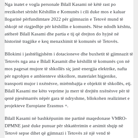
Nga inatet e vogla personale Bilall Kasami në këtë rast po
rrezikohet sërisht Këshillin e Komunës i cili duke mos e kaluar
llogarinë përfundimtare 2022 për gjimnazin e Tetovë mund të
shkojë në rizgjedhje për këshillin e komunës. Nëse ndodh kështu,
atëherë Bilall Kasami dhe partia e tij që drejton do hyjnë në
historinë tragjike e keq menaxhimit të komunës së Tetovës.
Bllokimi i jashtëligjshëm i dotacioneve dhe buxhetit të gjimnazit të
Tetovës nga ana e Bilall Kasamit dhe këshillit të komunës çon në
mos pagesat mujore të shkollës siç janë energjia elektrike, nafta
për ngrohjen e ambienteve shkollore, materialet higjenike,
transporti mujor i nxënësve, mirëmbajtja e objektit të shkollës, etj.
Bilall Kasami me këto veprime ju merr të drejtën nxënësve për të
qenë pjesëmarrës nëpër gara të ndryshme, bllokohen realizimet e
projekteve Europiane Erasmus +.
Bilall Kasami në bashkëpunim me partinë maqedonase VMRO-
DPMNE janë duke punuar për shkatërrimin e arsimit shqip në
Tetovë sepse dihet që gjimnazi i Tetovës zë një vend të