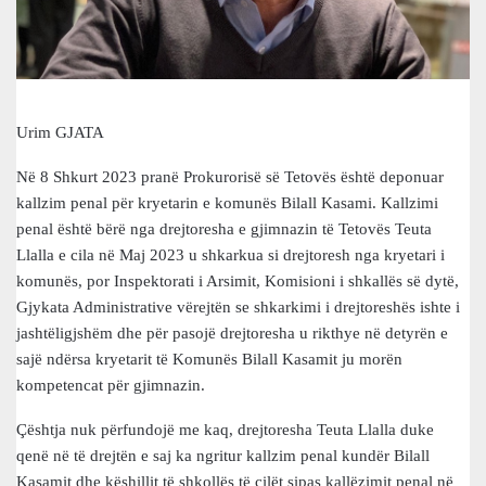
Urim GJATA
Në 8 Shkurt 2023 pranë Prokurorisë së Tetovës është deponuar
kallzim penal për kryetarin e komunës Bilall Kasami. Kallzimi
penal është bërë nga drejtoresha e gjimnazin të Tetovës Teuta
Llalla e cila në Maj 2023 u shkarkua si drejtoresh nga kryetari i
komunës, por Inspektorati i Arsimit, Komisioni i shkallës së dytë,
Gjykata Administrative vërejtën se shkarkimi i drejtoreshës ishte i
jashtëligjshëm dhe për pasojë drejtoresha u rikthye në detyrën e
sajë ndërsa kryetarit të Komunës Bilall Kasamit ju morën
kompetencat për gjimnazin.
Çështja nuk përfundojë me kaq, drejtoresha Teuta Llalla duke
qenë në të drejtën e saj ka ngritur kallzim penal kundër Bilall
Kasamit dhe këshillit të shkollës të cilët sipas kallëzimit penal në