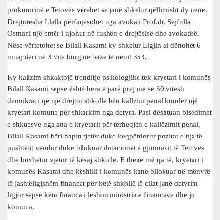
prokurorinë e Tetovës vërehet se janë shkelur qëllimisht dy nene.
Drejtoresha Llalla përfaqësohet nga avokati Prof.dr. Sejfulla
Osmani një emër i njohur në fushën e drejtësisë dhe avokatisë.
Nëse vërtetohet se Bilall Kasami ky shkelur Ligjin ai dënohet 6
muaj deri në 3 vite burg në bazë të nenit 353.
Ky kallzim shkaktojë tronditje psikologjike tek kryetari i komunës
Bilall Kasami sepse është hera e parë prej më se 30 vitesh
demokraci që një drejtor shkolle bën kallzim penal kundër një
kryetari komune për shkarkim nga detyra. Pasi dështuan bisedimet
e shkuesve nga ana e kryetarit për tërheqjen e kallëzimit penal,
Bilall Kasami bëri hapin tjetër duke keqpërdorur pozitat e tija të
pushtetit vendor duke bllokuar dotacionet e gjimnazit të Tetovës
dhe buxhetin vjetor të kësaj shkolle. E thënë më qartë, kryetari i
komunës Kasami dhe këshilli i komunës kanë bllokuar në mënyrë
të jashtëligjshëm financat për këtë shkollë të cilat janë detyrim
ligjor sepse këto financa i lëshon ministria e financave dhe jo
komuna.