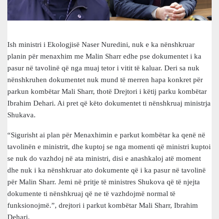
Ish ministri i Ekologjisë Naser Nuredini, nuk e ka nënshkruar
planin për menaxhim me Malin Sharr edhe pse dokumentet i ka
pasur në tavolinë që nga muaj tetor i vitit të kaluar. Deri sa nuk
nënshkruhen dokumentet nuk mund të merren hapa konkret për
parkun kombëtar Mali Sharr, thotë Drejtori i këtij parku kombëtar
Ibrahim Dehari. Ai pret që këto dokumentet ti nënshkruaj ministrja
Shukava.
“Sigurisht ai plan për Menaxhimin e parkut kombëtar ka qenë në
tavolinën e ministrit, dhe kuptoj se nga momenti që ministri kuptoi
se nuk do vazhdoj në ata ministri, disi e anashkaloj atë moment
dhe nuk i ka nënshkruar ato dokumente që i ka pasur në tavolinë
për Malin Sharr. Jemi në pritje të ministres Shukova që të njejta
dokumente ti nënshkruaj që ne të vazhdojmë normal të
funksionojmë.”, drejtori i parkut kombëtar Mali Sharr, Ibrahim
Dehari.