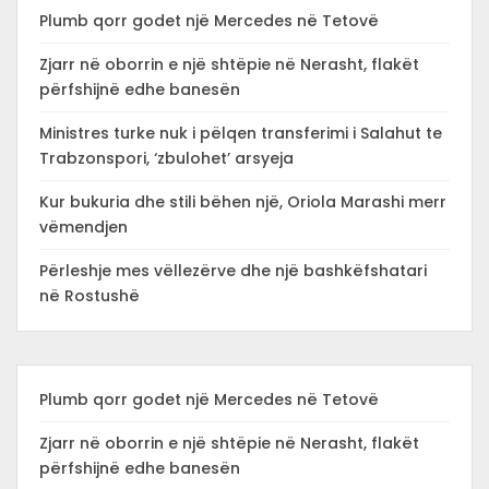
Plumb qorr godet një Mercedes në Tetovë
Zjarr në oborrin e një shtëpie në Nerasht, flakët
përfshijnë edhe banesën
Ministres turke nuk i pëlqen transferimi i Salahut te
Trabzonspori, ‘zbulohet’ arsyeja
Kur bukuria dhe stili bëhen një, Oriola Marashi merr
vëmendjen
Përleshje mes vëllezërve dhe një bashkëfshatari
në Rostushë
Plumb qorr godet një Mercedes në Tetovë
Zjarr në oborrin e një shtëpie në Nerasht, flakët
përfshijnë edhe banesën