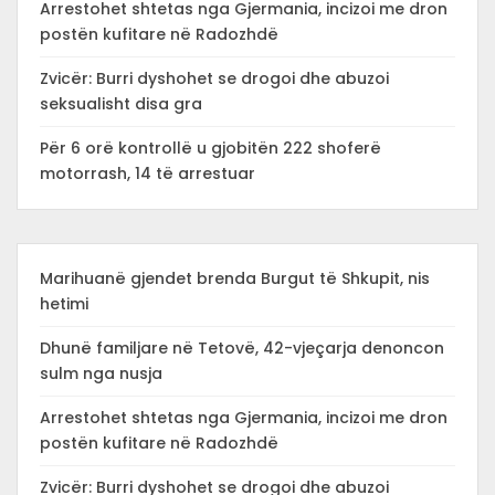
Arrestohet shtetas nga Gjermania, incizoi me dron
postën kufitare në Radozhdë
Zvicër: Burri dyshohet se drogoi dhe abuzoi
seksualisht disa gra
Për 6 orë kontrollë u gjobitën 222 shoferë
motorrash, 14 të arrestuar
Marihuanë gjendet brenda Burgut të Shkupit, nis
hetimi
Dhunë familjare në Tetovë, 42-vjeçarja denoncon
sulm nga nusja
Arrestohet shtetas nga Gjermania, incizoi me dron
postën kufitare në Radozhdë
Zvicër: Burri dyshohet se drogoi dhe abuzoi