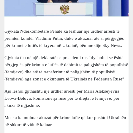
Gjykata Ndërkombëtare Penale ka lëshuar një urdhër arresti të
premten kundër Vladimir Putin, duke e akuzuar atë si përgjegjës
për krimet e luftës të kryera në Ukrainë, bën me dije Sky News.
Gjykata tha në një deklaratë se presidenti rus “dyshohet se është
përgjegjës për krimin e luftës të dëbimit të paligjshëm të popullsisë
(fëmijëve) dhe atë të transferimit të paligjshëm të popullsisë
(fëmijëve) nga zonat e okupuara të Ukrainës në Federatën Ruse”.
Ajo lëshoi ​​gjithashtu një urdhër arresti për Maria Alekseyevna
Lvova-Belova, komisionerja ruse për të drejtat e fëmijëve, për
akuza të ngjashme.
Moska ka mohuar akuzat për krime lufte që kur pushtoi Ukrainën
në shkurt të vitit të kaluar.