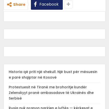
Facebook
Share
Historia që priti një shekull. Një bust për mësuesin
e parë shqiptar në Kosovë
Protestuesit në Tiranë me brohoritje kundër
Zelenskyyt pranë ambasadave të Ukrainës dhe
Serbisë
Rusia nuk pranon ngrirjen e luftës — kërkesat e