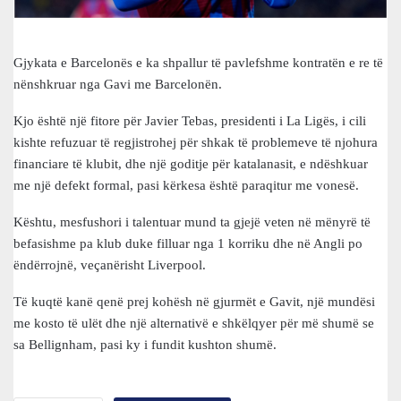
Gjykata e Barcelonës e ka shpallur të pavlefshme kontratën e re të
nënshkruar nga Gavi me Barcelonën.
Kjo është një fitore për Javier Tebas, presidenti i La Ligës, i cili
kishte refuzuar të regjistrohej për shkak të problemeve të njohura
financiare të klubit, dhe një goditje për katalanasit, e ndëshkuar
me një defekt formal, pasi kërkesa është paraqitur me vonesë.
Kështu, mesfushori i talentuar mund ta gjejë veten në mënyrë të
befasishme pa klub duke filluar nga 1 korriku dhe në Angli po
ëndërrojnë, veçanërisht Liverpool.
Të kuqtë kanë qenë prej kohësh në gjurmët e Gavit, një mundësi
me kosto të ulët dhe një alternativë e shkëlqyer për më shumë se
sa Bellignham, pasi ky i fundit kushton shumë.