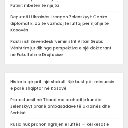
Putinit mbeten të njëjta
Deputeti i Ukrainës i reagon Zelenskyyt: Gabim
diplomatik, do të vazhdoj të luftoj për njohje të
Kosovës
Rasti i ish Zëvendëskryeministrit Artan Grubi:
Vështrim juridik nga perspektiva e një doktoranti
në Fakultetin e Drejtësisë
Historia që priti një shekull. Një bust për mësuesin
e parë shqiptar në Kosovë
Protestuesit në Tiranë me brohoritje kundër
Zelenskyyt pranë ambasadave të Ukrainës dhe
Serbisë
Rusia nuk pranon ngrirjen e luftës — kërkesat e