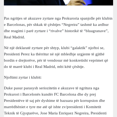
Pas ngritjes së akuzave zyrtare nga Prokuroria spanjolle për klubin
e Barcelonas, për shkak të çështjes “Negreira” tashmë ka ardhur
dhe reagimi i parë zyrtare i “rivalve” historikë të “bluagranave”,
Real Madrid.
Në një deklaratë zyrtare për shtyp, klubi “galaktik” njoftoi se,
Presidenti Perez ka thërritur në një mbledhje urgjente të gjithë
bordin e drejtorëve, për të vendosur më konkretisht veprimet që
do të marrë klubi i Real Madrid, mbi këtë çështje.
Njoftimi zyrtar i klubit:
Duke pasur parasysh seriozitetin e akuzave të ngritura nga
Prokurori i Barcelonës kundër FC Barcelona dhe dy prej
Presidentëve të saj për dyshime të bazuara për korrupsion dhe
marrëdhëniet e tyre me atë që ishte zv/presidenti i Komitetit
Teknik të Gjyqtarëve, Jose Maria Enriquez Negreira, Presidenti