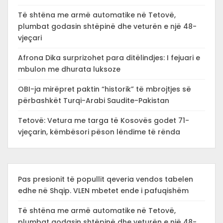
Të shtëna me armë automatike në Tetovë,
plumbat godasin shtëpinë dhe veturën e një 48-
vjeçari
Afrona Dika surprizohet para ditëlindjes: I fejuari e
mbulon me dhurata luksoze
OBI-ja mirëpret paktin “historik” të mbrojtjes së
përbashkët Turqi-Arabi Saudite-Pakistan
Tetovë: Vetura me targa të Kosovës godet 71-
vjeçarin, këmbësori pëson lëndime të rënda
Pas presionit të popullit qeveria vendos tabelen
edhe në Shqip. VLEN mbetet ende i pafuqishëm
Të shtëna me armë automatike në Tetovë,
plumbat godasin shtëpinë dhe veturën e një 48-