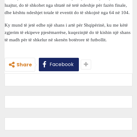
luajtur, do të shkohet nga shtatë në tetë ndeshje për fazën finale,
dhe kështu ndeshjet totale të eventit do të shkojnë nga 64 në 104.
Ky mund të jetë edhe një shans i artë për Shqipërinë, ku me këtë
zgjerim të ekipeve pjesëmarrëse, kuqezinjtë do të kishin një shans
të madh për të shkelur në skenën botërore të futbollit.
Facebook
Share