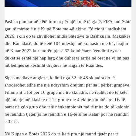
Pasi ka punuar në këtë format për një kohë të gjatë, FIFA tani është
gati të miratojë një Kupë Bote me 48 ekipe. Edicioni i ardhshëm
2026, i cili do të zhvillohet midis Shteteve të Bashkuara, Meksikës
dhe Kanadasë, do të ketë 104 ndeshje në krahasim me 64, luajtur
në Katar 2022 kur morën pjesë 32 kombëtare. Vendimi zyrtar
duket së është një hap larg dhe duhet të arrijë në orët në vijim pas
mbledhjes së këshillit drejtues në Kigali të Ruandës.
Sipas mediave angleze, kalimi nga 32 në 48 skuadra do të
shoqërohet edhe me një ndryshim drejtimi për sa i përket grupeve.
Fillimisht u fol për 16 grupe me tre skuadra, në realitet do të ketë
një ndarje më klasike në 12 grupe me 4 ekipe kombëtare. Dy të
parat në çdo grup dhe tetë nënkampionët më të mirë do të kalonin
në raundin tjetër, jo në raundin e 16-të si në Katar, por në raundin
e 32-të.
Në Kupën e Botës 2026 do të ketë pra një raund tjetër për të