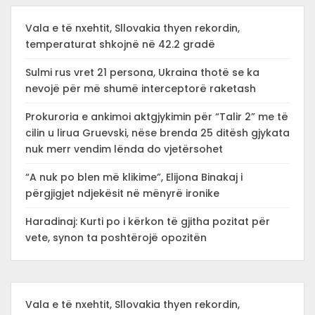
Vala e të nxehtit, Sllovakia thyen rekordin,
temperaturat shkojnë në 42.2 gradë
Sulmi rus vret 21 persona, Ukraina thotë se ka
nevojë për më shumë interceptorë raketash
Prokuroria e ankimoi aktgjykimin për “Talir 2” me të
cilin u lirua Gruevski, nëse brenda 25 ditësh gjykata
nuk merr vendim lënda do vjetërsohet
“A nuk po blen më klikime”, Elijona Binakaj i
përgjigjet ndjekësit në mënyrë ironike
Haradinaj: Kurti po i kërkon të gjitha pozitat për
vete, synon ta poshtërojë opozitën
Vala e të nxehtit, Sllovakia thyen rekordin,