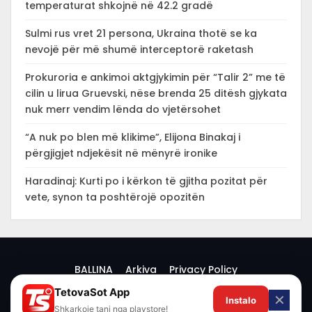
temperaturat shkojnë në 42.2 gradë
Sulmi rus vret 21 persona, Ukraina thotë se ka
nevojë për më shumë interceptorë raketash
Prokuroria e ankimoi aktgjykimin për “Talir 2” me të
cilin u lirua Gruevski, nëse brenda 25 ditësh gjykata
nuk merr vendim lënda do vjetërsohet
“A nuk po blen më klikime”, Elijona Binakaj i
përgjigjet ndjekësit në mënyrë ironike
Haradinaj: Kurti po i kërkon të gjitha pozitat për
vete, synon ta poshtërojë opozitën
BALLINA
Arkiva
Privacy Policy
TetovaSot App
✕
Instalo
© 2026 -
Shkarkoje tani nga playstore!