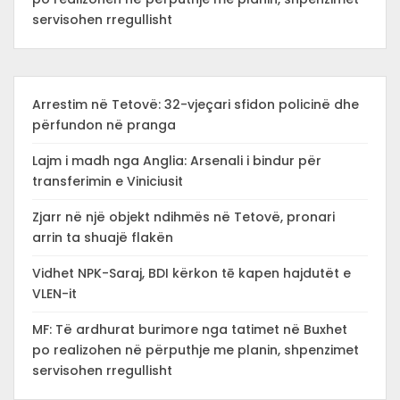
servisohen rregullisht
Arrestim në Tetovë: 32-vjeçari sfidon policinë dhe
përfundon në pranga
Lajm i madh nga Anglia: Arsenali i bindur për
transferimin e Viniciusit
Zjarr në një objekt ndihmës në Tetovë, pronari
arrin ta shuajë flakën
Vidhet NPK-Saraj, BDI kërkon tē kapen hajdutët e
VLEN-it
MF: Të ardhurat burimore nga tatimet në Buxhet
po realizohen në përputhje me planin, shpenzimet
servisohen rregullisht