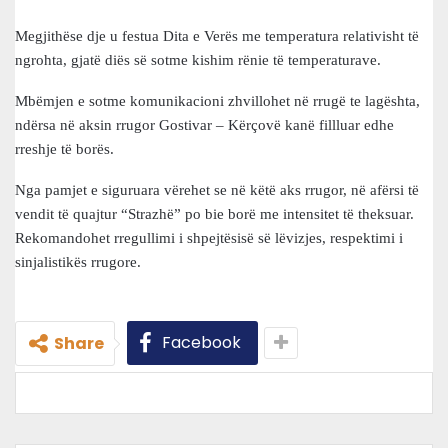
Megjithëse dje u festua Dita e Verës me temperatura relativisht të
ngrohta, gjatë diës së sotme kishim rënie të temperaturave.
Mbëmjen e sotme komunikacioni zhvillohet në rrugë te lagështa,
ndërsa në aksin rrugor Gostivar – Kërçovë kanë fillluar edhe
rreshje të borës.
Nga pamjet e siguruara vërehet se në këtë aks rrugor, në afërsi të
vendit të quajtur “Strazhë” po bie borë me intensitet të theksuar.
Rekomandohet rregullimi i shpejtësisë së lëvizjes, respektimi i
sinjalistikës rrugore.
Facebook
Share