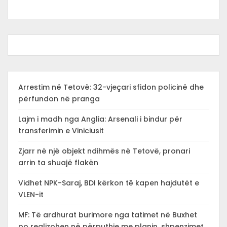
Arrestim në Tetovë: 32-vjeçari sfidon policinë dhe
përfundon në pranga
Lajm i madh nga Anglia: Arsenali i bindur për
transferimin e Viniciusit
Zjarr në një objekt ndihmës në Tetovë, pronari
arrin ta shuajë flakën
Vidhet NPK-Saraj, BDI kërkon tē kapen hajdutët e
VLEN-it
MF: Të ardhurat burimore nga tatimet në Buxhet
po realizohen në përputhje me planin, shpenzimet