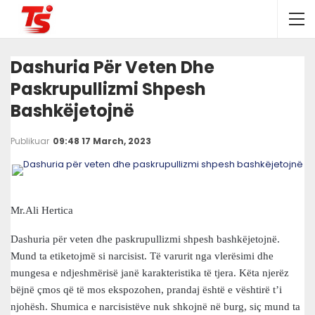
Dashuria Për Veten Dhe
Paskrupullizmi Shpesh
Bashkëjetojnë
Publikuar
09:48 17 March, 2023
Mr.Ali Hertica
Dashuria për veten dhe paskrupullizmi shpesh bashkëjetojnë.
Mund ta etiketojmë si narcisist. Të varurit nga vlerësimi dhe
mungesa e ndjeshmërisë janë karakteristika të tjera. Këta njerëz
bëjnë çmos që të mos ekspozohen, prandaj është e vështirë t’i
njohësh. Shumica e narcisistëve nuk shkojnë në burg, siç mund ta