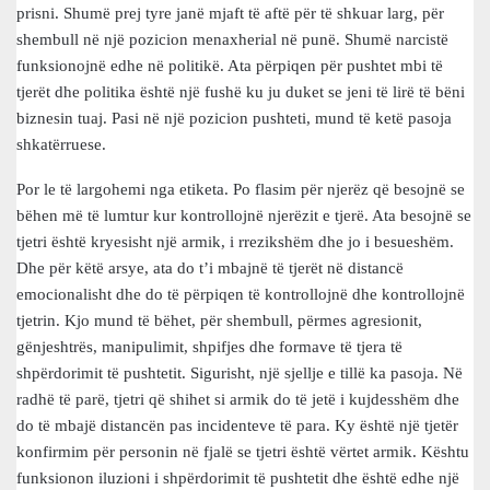
prisni. Shumë prej tyre janë mjaft të aftë për të shkuar larg, për
shembull në një pozicion menaxherial në punë. Shumë narcistë
funksionojnë edhe në politikë. Ata përpiqen për pushtet mbi të
tjerët dhe politika është një fushë ku ju duket se jeni të lirë të bëni
biznesin tuaj. Pasi në një pozicion pushteti, mund të ketë pasoja
shkatërruese.
Por le të largohemi nga etiketa. Po flasim për njerëz që besojnë se
bëhen më të lumtur kur kontrollojnë njerëzit e tjerë. Ata besojnë se
tjetri është kryesisht një armik, i rrezikshëm dhe jo i besueshëm.
Dhe për këtë arsye, ata do t’i mbajnë të tjerët në distancë
emocionalisht dhe do të përpiqen të kontrollojnë dhe kontrollojnë
tjetrin. Kjo mund të bëhet, për shembull, përmes agresionit,
gënjeshtrës, manipulimit, shpifjes dhe formave të tjera të
shpërdorimit të pushtetit. Sigurisht, një sjellje e tillë ka pasoja. Në
radhë të parë, tjetri që shihet si armik do të jetë i kujdesshëm dhe
do të mbajë distancën pas incidenteve të para. Ky është një tjetër
konfirmim për personin në fjalë se tjetri është vërtet armik. Kështu
funksionon iluzioni i shpërdorimit të pushtetit dhe është edhe një