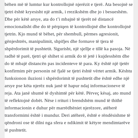
bëhen më të lumtur kur kontrollojnë njerëzit e tjerë. Ata besojnë se
tjetri është kryesisht një armik, i rrezikshëm dhe jo i besueshëm.
Dhe për këtë arsye, ata do t’i mbajnë të tjerët në distancë
emocionalisht dhe do të përpiqen të kontrollojnë dhe kontrollojnë
tjetrin. Kjo mund të bëhet, për shembull, përmes agresionit,
gënjeshtrës, manipulimit, shpifjes dhe formave të tjera të
shpërdorimit të pushtetit. Sigurisht, një sjellje e tillë ka pasoja. Në
radhë të parë, tjetri që shihet si armik do të jetë i kujdesshëm dhe
do të mbajë distancën pas incidenteve të para. Ky është një tjetër
konfirmim për personin në fjalë se tjetri është vërtet armik. Kështu
funksionon iluzioni i shpërdorimit të pushtetit dhe është edhe një
arsye pse këta njerëz nuk janë të hapur ndaj informacioneve të
reja. Ata janë shumë të dyshimtë për këtë. Përveç kësaj, ato mund
të reflektojnë dobët. Nëse i rrituri i brendshëm mund të thithë
informacionin e duhur për marrëdhëniet njerëzore, atëherë
transformimi është i mundur. Deri atëherë, është e rëndësishme të
qëndroni ose të dilni nga sfera e ndikimit të këtyre mendimtarëve
të pushtetit.