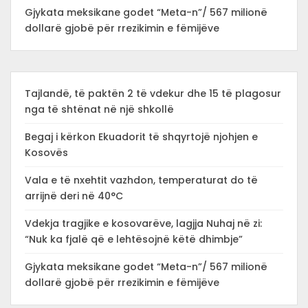
Gjykata meksikane godet “Meta-n”/ 567 milionë
dollarë gjobë për rrezikimin e fëmijëve
Tajlandë, të paktën 2 të vdekur dhe 15 të plagosur
nga të shtënat në një shkollë
Begaj i kërkon Ekuadorit të shqyrtojë njohjen e
Kosovës
Vala e të nxehtit vazhdon, temperaturat do të
arrijnë deri në 40°C
Vdekja tragjike e kosovarëve, lagjja Nuhaj në zi:
“Nuk ka fjalë që e lehtësojnë këtë dhimbje”
Gjykata meksikane godet “Meta-n”/ 567 milionë
dollarë gjobë për rrezikimin e fëmijëve