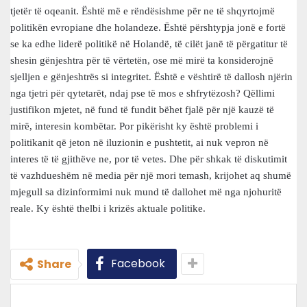
tjetër të oqeanit. Është më e rëndësishme për ne të shqyrtojmë
politikën evropiane dhe holandeze. Është përshtypja jonë e fortë
se ka edhe liderë politikë në Holandë, të cilët janë të përgatitur të
shesin gënjeshtra për të vërtetën, ose më mirë ta konsiderojnë
sjelljen e gënjeshtrës si integritet. Është e vështirë të dallosh njërin
nga tjetri për qytetarët, ndaj pse të mos e shfrytëzosh? Qëllimi
justifikon mjetet, në fund të fundit bëhet fjalë për një kauzë të
mirë, interesin kombëtar. Por pikërisht ky është problemi i
politikanit që jeton në iluzionin e pushtetit, ai nuk vepron në
interes të të gjithëve ne, por të vetes. Dhe për shkak të diskutimit
të vazhdueshëm në media për një mori temash, krijohet aq shumë
mjegull sa dizinformimi nuk mund të dallohet më nga njohuritë
reale. Ky është thelbi i krizës aktuale politike.
Facebook
Share