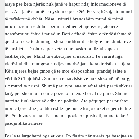
arsye pse këta njerëz nuk janë të hapur ndaj informacioneve të
reja. Ata janë shumë të dyshimtë për këtë. Përveç kësaj, ato mund
të reflektojnë dobët. Nëse i rrituri i brendshëm mund të thithë
informacionin e duhur për marrëdhëniet njerëzore, atëherë
transformimi është i mundur. Deri atëherë, është e rëndësishme të
qëndroni ose të dilni nga sfera e ndikimit të këtyre mendimtarëve
të pushtetit. Dashuria për veten dhe paskrupullizmi shpesh
bashkëjetojnë. Mund ta etiketojmë si narcisist. Të varurit nga
vlerësimi dhe mungesa e ndjeshmërisë janë karakteristika të tjera.
Këta njerëz bëjnë çmos që të mos ekspozohen, prandaj është e
vështirë t’i njohësh. Shumica e narcisistëve nuk shkojnë në burg,
siç mund ta prisni. Shumë prej tyre janë mjaft të aftë për të shkuar
larg, për shembull në një pozicion menaxherial në punë. Shumë
narcistë funksionojnë edhe në politikë. Ata përpiqen për pushtet
mbi të tjerët dhe politika është një fushë ku ju duket se jeni të lirë
të bëni biznesin tuaj. Pasi në një pozicion pushteti, mund të ketë
pasoja shkatërruese.
Por le të largohemi nga etiketa. Po flasim për njerëz që besojnë se