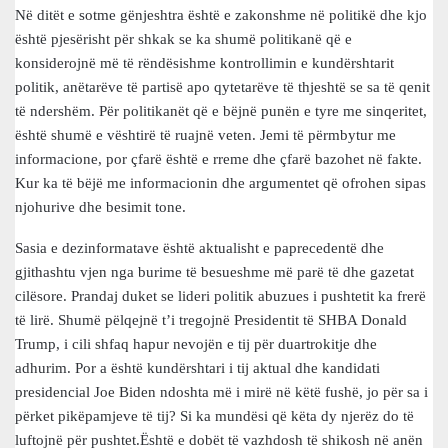
Në ditët e sotme gënjeshtra është e zakonshme në politikë dhe kjo
është pjesërisht për shkak se ka shumë politikanë që e
konsiderojnë më të rëndësishme kontrollimin e kundërshtarit
politik, anëtarëve të partisë apo qytetarëve të thjeshtë se sa të qenit
të ndershëm. Për politikanët që e bëjnë punën e tyre me sinqeritet,
është shumë e vështirë të ruajnë veten. Jemi të përmbytur me
informacione, por çfarë është e rreme dhe çfarë bazohet në fakte.
Kur ka të bëjë me informacionin dhe argumentet që ofrohen sipas
njohurive dhe besimit tone.
Sasia e dezinformatave është aktualisht e paprecedentë dhe
gjithashtu vjen nga burime të besueshme më parë të dhe gazetat
cilësore. Prandaj duket se lideri politik abuzues i pushtetit ka frerë
të lirë. Shumë pëlqejnë t’i tregojnë Presidentit të SHBA Donald
Trump, i cili shfaq hapur nevojën e tij për duartrokitje dhe
adhurim. Por a është kundërshtari i tij aktual dhe kandidati
presidencial Joe Biden ndoshta më i mirë në këtë fushë, jo për sa i
përket pikëpamjeve të tij? Si ka mundësi që këta dy njerëz do të
luftojnë për pushtet.Është e dobët të vazhdosh të shikosh në anën