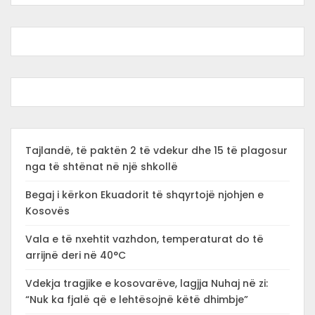
Tajlandë, të paktën 2 të vdekur dhe 15 të plagosur
nga të shtënat në një shkollë
Begaj i kërkon Ekuadorit të shqyrtojë njohjen e
Kosovës
Vala e të nxehtit vazhdon, temperaturat do të
arrijnë deri në 40°C
Vdekja tragjike e kosovarëve, lagjja Nuhaj në zi:
“Nuk ka fjalë që e lehtësojnë këtë dhimbje”