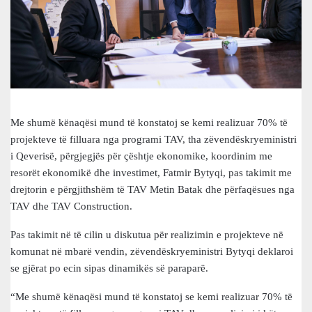
Me shumë kënaqësi mund të konstatoj se kemi realizuar 70% të
projekteve të filluara nga programi TAV, tha zëvendëskryeministri
i Qeverisë, përgjegjës për çështje ekonomike, koordinim me
resorët ekonomikë dhe investimet, Fatmir Bytyqi, pas takimit me
drejtorin e përgjithshëm të TAV Metin Batak dhe përfaqësues nga
TAV dhe TAV Construction.
Pas takimit në të cilin u diskutua për realizimin e projekteve në
komunat në mbarë vendin, zëvendëskryeministri Bytyqi deklaroi
se gjërat po ecin sipas dinamikës së paraparë.
“Me shumë kënaqësi mund të konstatoj se kemi realizuar 70% të