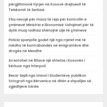
përgjithmonë hyrjen në Kosovë drejtuesit të
Telekomit të Serbisë
S’ka nevojë për masa të reja për kontrollin e
çmimeve! Ministria e Ekonomisë: Ushqimet për të
dytin muaj radhazi shënojnë ulje të çmimeve
Policia spanjolle godet një nga rrjetet më të
mëdha të kontrabandës së emigrantëve dhe
drogës në Mesdhe
Arrestohet në Bllacë një shtetas i Kosovës i
kërkuar nga Interpoli
Besar Sejdi nga Unioni i Studentëve, publikon
fotografi nga Bërvenica në ditën e shpalljes së
zgjedhjeve lokale