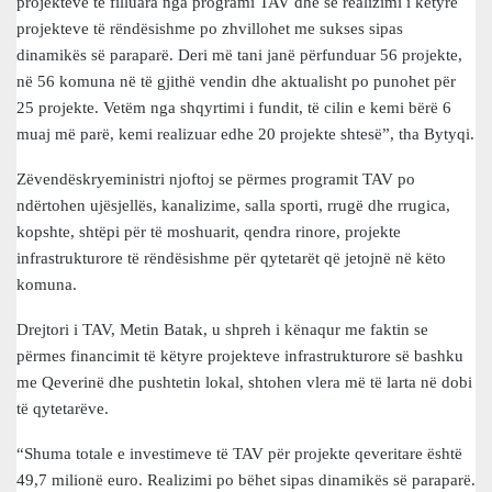
projekteve të filluara nga programi TAV dhe se realizimi i këtyre
projekteve të rëndësishme po zhvillohet me sukses sipas
dinamikës së paraparë. Deri më tani janë përfunduar 56 projekte,
në 56 komuna në të gjithë vendin dhe aktualisht po punohet për
25 projekte. Vetëm nga shqyrtimi i fundit, të cilin e kemi bërë 6
muaj më parë, kemi realizuar edhe 20 projekte shtesë”, tha Bytyqi.
Zëvendëskryeministri njoftoj se përmes programit TAV po
ndërtohen ujësjellës, kanalizime, salla sporti, rrugë dhe rrugica,
kopshte, shtëpi për të moshuarit, qendra rinore, projekte
infrastrukturore të rëndësishme për qytetarët që jetojnë në këto
komuna.
Drejtori i TAV, Metin Batak, u shpreh i kënaqur me faktin se
përmes financimit të këtyre projekteve infrastrukturore së bashku
me Qeverinë dhe pushtetin lokal, shtohen vlera më të larta në dobi
të qytetarëve.
“Shuma totale e investimeve të TAV për projekte qeveritare është
49,7 milionë euro. Realizimi po bëhet sipas dinamikës së paraparë.