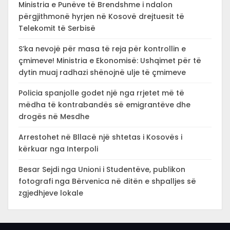
Ministria e Punëve të Brendshme i ndalon
përgjithmonë hyrjen në Kosovë drejtuesit të
Telekomit të Serbisë
S’ka nevojë për masa të reja për kontrollin e
çmimeve! Ministria e Ekonomisë: Ushqimet për të
dytin muaj radhazi shënojnë ulje të çmimeve
Policia spanjolle godet një nga rrjetet më të
mëdha të kontrabandës së emigrantëve dhe
drogës në Mesdhe
Arrestohet në Bllacë një shtetas i Kosovës i
kërkuar nga Interpoli
Besar Sejdi nga Unioni i Studentëve, publikon
fotografi nga Bërvenica në ditën e shpalljes së
zgjedhjeve lokale