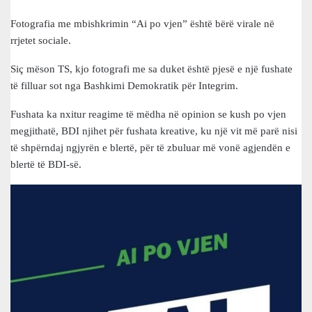
Fotografia me mbishkrimin “Ai po vjen” është bërë virale në
rrjetet sociale.
Siç mëson TS, kjo fotografi me sa duket është pjesë e një fushate
të filluar sot nga Bashkimi Demokratik për Integrim.
Fushata ka nxitur reagime të mëdha në opinion se kush po vjen
megjithatë, BDI njihet për fushata kreative, ku një vit më parë nisi
të shpërndaj ngjyrën e blertë, për të zbuluar më vonë agjendën e
blertë të BDI-së.