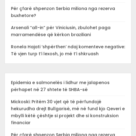
Për çfarë shpenzon Serbia miliona nga rezerva
buxhetore?
Arsenali “all-in” për Viniciusin, zbulohet paga
marramendëse që kërkon braziliani
Ronela Hajati ‘shpërthen’ ndaj komenteve negative:
Të vjen turp t’i lexosh, jo më t’i shkruash
Epidemia e salmonelës i lidhur me jalapenos
përhapet në 27 shtete të SHBA-së
Mickoski: Pritëm 30 vjet që të përfundojë
hekurudha drejt Bullgarisë, më në fund kjo Qeveri e
mbylli këtë çështje si projekt dhe si konstruksion
financiar
Për çfarë shpenzon Serbia miliona nga rezerva