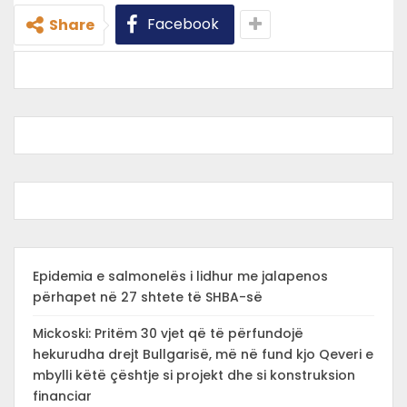
Facebook
Share
Epidemia e salmonelës i lidhur me jalapenos
përhapet në 27 shtete të SHBA-së
Mickoski: Pritëm 30 vjet që të përfundojë
hekurudha drejt Bullgarisë, më në fund kjo Qeveri e
mbylli këtë çështje si projekt dhe si konstruksion
financiar