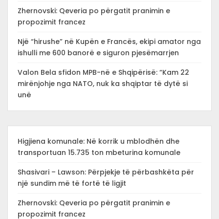
Zhernovski: Qeveria po përgatit pranimin e
propozimit francez
Një “hirushe” në Kupën e Francës, ekipi amator nga
ishulli me 600 banorë e siguron pjesëmarrjen
Valon Bela sfidon MPB-në e Shqipërisë: “Kam 22
mirënjohje nga NATO, nuk ka shqiptar të dytë si
unë
Higjiena komunale: Në korrik u mblodhën dhe
transportuan 15.735 ton mbeturina komunale
Shasivari – Lawson: Përpjekje të përbashkëta për
një sundim më të fortë të ligjit
Zhernovski: Qeveria po përgatit pranimin e
propozimit francez