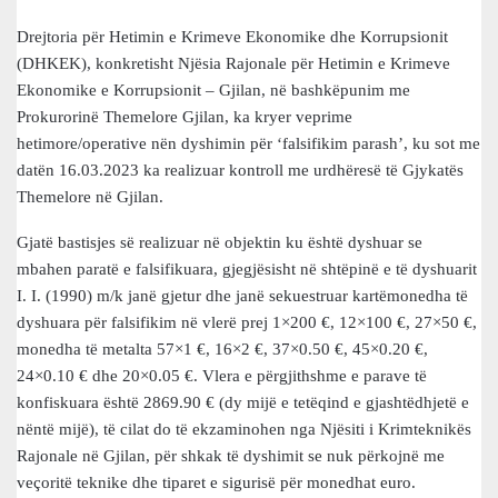
Drejtoria për Hetimin e Krimeve Ekonomike dhe Korrupsionit
(DHKEK), konkretisht Njësia Rajonale për Hetimin e Krimeve
Ekonomike e Korrupsionit – Gjilan, në bashkëpunim me
Prokurorinë Themelore Gjilan, ka kryer veprime
hetimore/operative nën dyshimin për ‘falsifikim parash’, ku sot me
datën 16.03.2023 ka realizuar kontroll me urdhëresë të Gjykatës
Themelore në Gjilan.
Gjatë bastisjes së realizuar në objektin ku është dyshuar se
mbahen paratë e falsifikuara, gjegjësisht në shtëpinë e të dyshuarit
I. I. (1990) m/k janë gjetur dhe janë sekuestruar kartëmonedha të
dyshuara për falsifikim në vlerë prej 1×200 €, 12×100 €, 27×50 €,
monedha të metalta 57×1 €, 16×2 €, 37×0.50 €, 45×0.20 €,
24×0.10 € dhe 20×0.05 €. Vlera e përgjithshme e parave të
konfiskuara është 2869.90 € (dy mijë e tetëqind e gjashtëdhjetë e
nëntë mijë), të cilat do të ekzaminohen nga Njësiti i Krimteknikës
Rajonale në Gjilan, për shkak të dyshimit se nuk përkojnë me
veçoritë teknike dhe tiparet e sigurisë për monedhat euro.