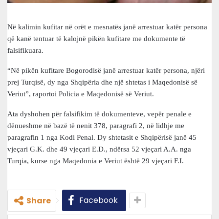
Në kalimin kufitar në orët e mesnatës janë arrestuar katër persona
që kanë tentuar të kalojnë pikën kufitare me dokumente të
falsifikuara.
“Në pikën kufitare Bogorodisë janë arrestuar katër persona, njëri
prej Turqisë, dy nga Shqipëria dhe një shtetas i Maqedonisë së
Veriut”, raportoi Policia e Maqedonisë së Veriut.
Ata dyshohen për falsifikim të dokumenteve, vepër penale e
dënueshme në bazë të nenit 378, paragrafi 2, në lidhje me
paragrafin 1 nga Kodi Penal. Dy shtetasit e Shqipërisë janë 45
vjeçari G.K. dhe 49 vjeçari E.D., ndërsa 52 vjeçari A.A. nga
Turqia, kurse nga Maqedonia e Veriut është 29 vjeçari F.I.
Facebook
Share