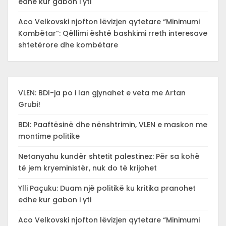
edhe kur gabon i yti
Aco Velkovski njofton lëvizjen qytetare “Minimumi
Kombëtar”: Qëllimi është bashkimi rreth interesave
shtetërore dhe kombëtare
VLEN: BDI-ja po i lan gjynahet e veta me Artan
Grubi!
BDI: Paaftësinë dhe nënshtrimin, VLEN e maskon me
montime politike
Netanyahu kundër shtetit palestinez: Për sa kohë
të jem kryeministër, nuk do të krijohet
Ylli Paçuku: Duam një politikë ku kritika pranohet
edhe kur gabon i yti
Aco Velkovski njofton lëvizjen qytetare “Minimumi