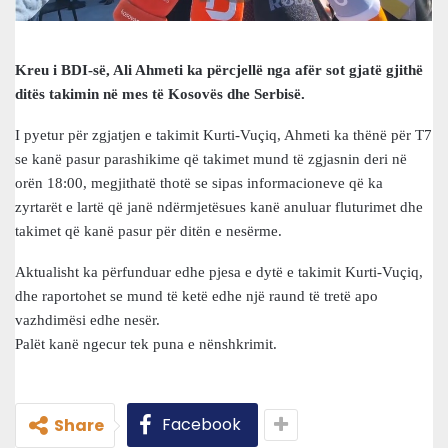
Kreu i BDI-së, Ali Ahmeti ka përcjellë nga afër sot gjatë gjithë
ditës takimin në mes të Kosovës dhe Serbisë.
I pyetur për zgjatjen e takimit Kurti-Vuçiq, Ahmeti ka thënë për T7
se kanë pasur parashikime që takimet mund të zgjasnin deri në
orën 18:00, megjithatë thotë se sipas informacioneve që ka
zyrtarët e lartë që janë ndërmjetësues kanë anuluar fluturimet dhe
takimet që kanë pasur për ditën e nesërme.
Aktualisht ka përfunduar edhe pjesa e dytë e takimit Kurti-Vuçiq,
dhe raportohet se mund të ketë edhe një raund të tretë apo
vazhdimësi edhe nesër.
Palët kanë ngecur tek puna e nënshkrimit.
Facebook
Share