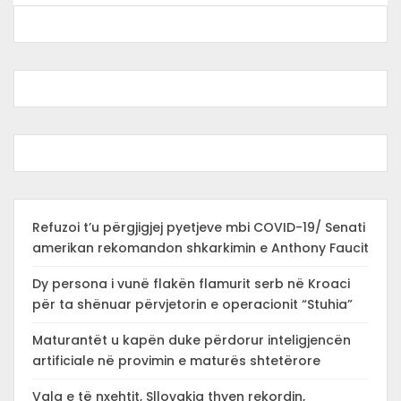
Refuzoi t’u përgjigjej pyetjeve mbi COVID-19/ Senati
amerikan rekomandon shkarkimin e Anthony Faucit
Dy persona i vunë flakën flamurit serb në Kroaci
për ta shënuar përvjetorin e operacionit “Stuhia”
Maturantët u kapën duke përdorur inteligjencën
artificiale në provimin e maturës shtetërore
Vala e të nxehtit, Sllovakia thyen rekordin,