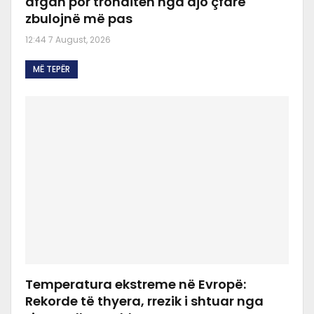
afgan por tronditen nga ajo çfarë
zbulojnë më pas
12:44 7 August, 2026
MË TEPËR
Temperatura ekstreme në Evropë:
Rekorde të thyera, rrezik i shtuar nga