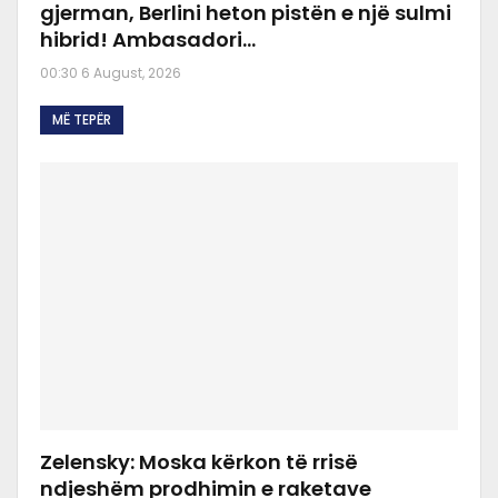
gjerman, Berlini heton pistën e një sulmi
hibrid! Ambasadori…
00:30 6 August, 2026
MË TEPËR
Zelensky: Moska kërkon të rrisë
ndjeshëm prodhimin e raketave