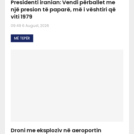
Presidenti iranian: Vendi përballet me
një presion të paparë, më i vështiri që
viti 1979
09:49 6 August, 2026
MË TEPËR
Droni me eksploziv në aeroportin