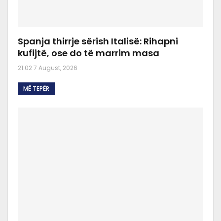
Spanja thirrje sërish Italisë: Rihapni
kufijtë, ose do të marrim masa
21:02 7 August, 2026
MË TEPËR