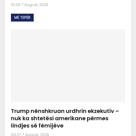
10:09 7 August, 2026
MË TEPËR
Trump nënshkruan urdhrin ekzekutiv –
nuk ka shtetësi amerikane përmes
lindjes së fëmijëve
09:07 7 August, 2026