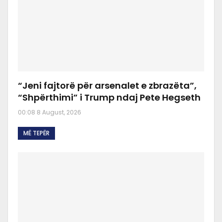
“Jeni fajtorë për arsenalet e zbrazëta”,
“Shpërthimi” i Trump ndaj Pete Hegseth
00:08 8 August, 2026
MË TEPËR