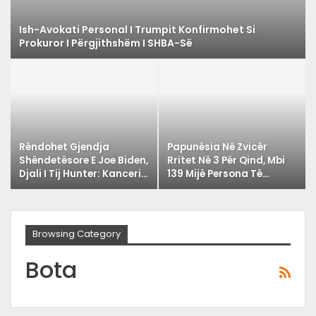
Ish-Avokati Personal I Trumpit Konfirmohet Si
Prokuror I Përgjithshëm I SHBA-Së
Rëndohet Gjendja
Papunësia Në Zvicër
Shëndetësore E Joe Biden,
Rritet Në 3 Për Qind, Mbi
Djali I Tij Hunter: Kanceri…
139 Mijë Persona Të…
Browsing Category
Bota