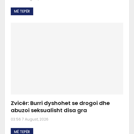
MË TEPËR
Zvicër: Burri dyshohet se drogoi dhe
abuzoi seksualisht disa gra
03:56 7 August, 2026
MË TEPËR