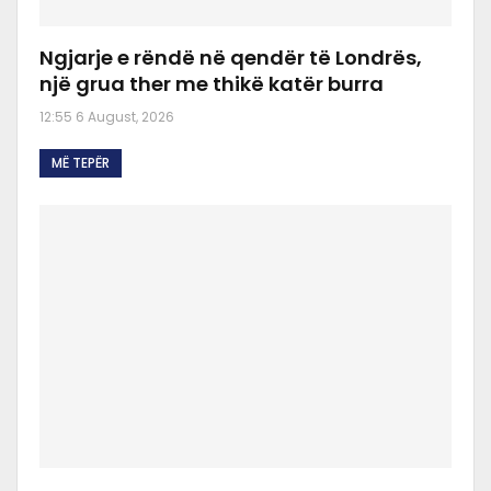
Ngjarje e rëndë në qendër të Londrës,
një grua ther me thikë katër burra
12:55 6 August, 2026
MË TEPËR