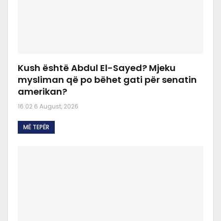
Kush është Abdul El-Sayed? Mjeku
mysliman që po bëhet gati për senatin
amerikan?
16:02 6 August, 2026
MË TEPËR