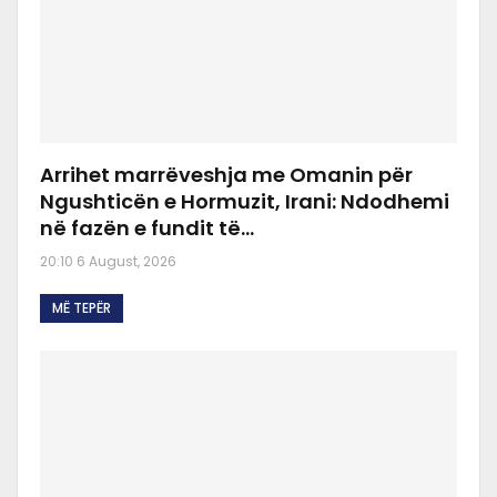
Arrihet marrëveshja me Omanin për
Ngushticën e Hormuzit, Irani: Ndodhemi
në fazën e fundit të…
20:10 6 August, 2026
MË TEPËR