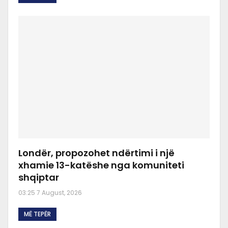
Londër, propozohet ndërtimi i një
xhamie 13-katëshe nga komuniteti
shqiptar
03:25 7 August, 2026
MË TEPËR