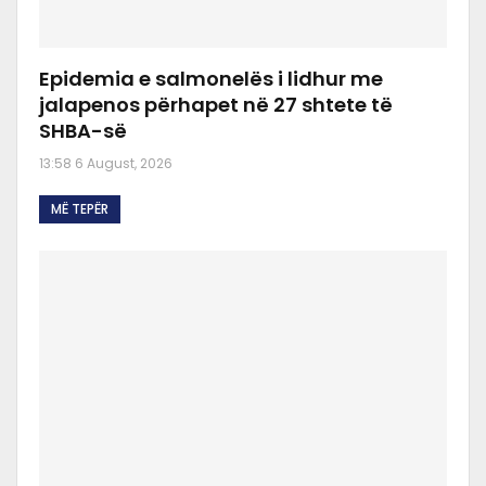
Epidemia e salmonelës i lidhur me
jalapenos përhapet në 27 shtete të
SHBA-së
13:58 6 August, 2026
MË TEPËR