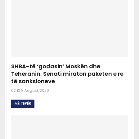
SHBA-të ‘godasin’ Moskën dhe
Teheranin, Senati miraton paketën e re
të sanksioneve
02:13 8 August, 2026
MË TEPËR