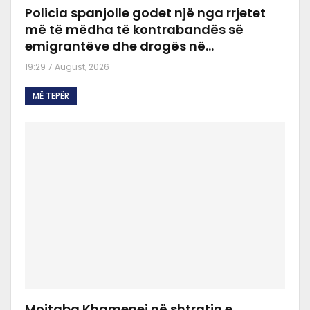
Policia spanjolle godet një nga rrjetet
më të mëdha të kontrabandës së
emigrantëve dhe drogës në…
19:29 7 August, 2026
MË TEPËR
Mojtaba Khamenei në shtratin e