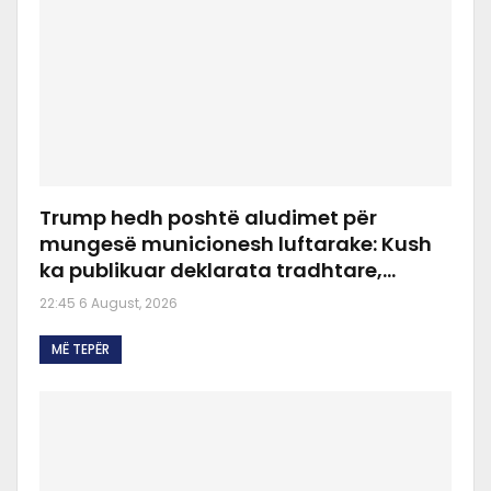
Trump hedh poshtë aludimet për
mungesë municionesh luftarake: Kush
ka publikuar deklarata tradhtare,…
22:45 6 August, 2026
MË TEPËR