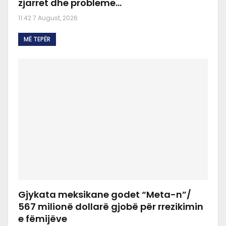
zjarret dhe probleme…
11:42 7 August, 2026
MË TEPËR
Gjykata meksikane godet “Meta-n”/
567 milionë dollarë gjobë për rrezikimin
e fëmijëve