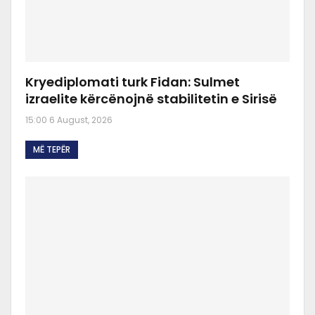
Kryediplomati turk Fidan: Sulmet
izraelite kërcënojnë stabilitetin e Sirisë
15:00 6 August, 2026
MË TEPËR