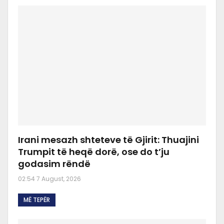
Irani mesazh shteteve të Gjirit: Thuajini
Trumpit të heqë dorë, ose do t’ju
godasim rëndë
02:54 7 August, 2026
MË TEPËR