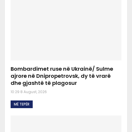
Bombardimet ruse në Ukrainë/ Sulme
ajrore në Dnipropetrovsk, dy të vrarë
dhe gjashtë të plagosur
10:29 8 August, 2026
MË TEPËR