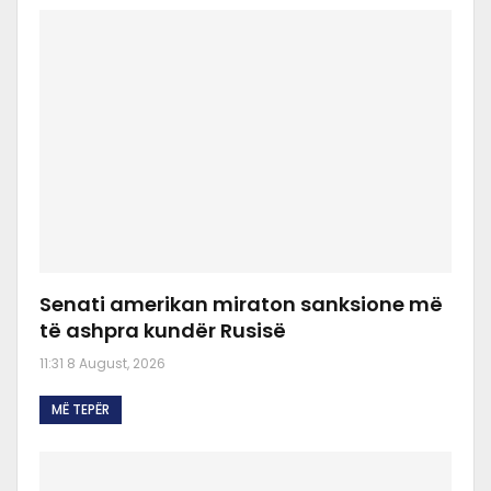
Senati amerikan miraton sanksione më
të ashpra kundër Rusisë
11:31 8 August, 2026
MË TEPËR