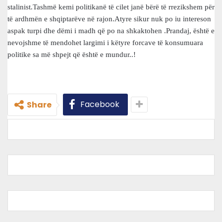
stalinist.Tashmë kemi politikanë të cilet janë bërë të rrezikshem për
të ardhmën e shqiptarëve në rajon.Atyre sikur nuk po iu intereson
aspak turpi dhe dëmi i madh që po na shkaktohen .Prandaj, është e
nevojshme të mendohet largimi i këtyre forcave të konsumuara
politike sa më shpejt që është e mundur..!
Facebook
Share