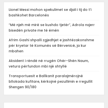
Lionel Messi mohon spekulimet se djali i tij do t’i
bashkohet Barcelonës
“Më njeh më mirë se kushdo tjetër”, Adrola nxjerr
bisedën private me të ëmën
Afrim Gashi shpalli zgjedhjet e jashtëzakonshme
për kryetar të Komunës së Bërvenicë, ja kur
mbahen
Aksident i rëndë në rrugën Ohër–Shën Naum,
vetura përfundon mbi një shtyllë
Transportuesit e Ballkanit paralajmërojnë
bllokada kufitare, kërkojnë pezullimin e rregullit
Shengen 90/180