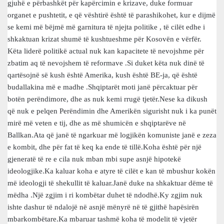
gjuhë e përbashkët për kapërcimin e krizave, duke formuar
organet e pushtetit, e që vështirë është të parashikohet, kur e dijmë
se kemi më bëjmë më garnitura të njejta politike , të cilët edhe i
shkaktuan krizat shumë të kushtueshme për Kosovën e vërfër.
Këta liderë politikë actual nuk kan kapacitete të nevojshme për
zbatim aq të nevojshem të reformave .Si duket këta nuk dinë të
qartësojnë së kush është Amerika, kush është BE-ja, që është
budallakina më e madhe .Shqiptarët moti janë përcaktuar për
botën perëndimore, dhe as nuk kemi rrugë tjetër.Nese ka dikush
që nuk e pelqen Perëndimin dhe Amerikën sigurisht nuk i ka punët
mirë më veten e tij, dhe as më shumicën e shqiptarëve në
Ballkan.Ata që janë të ngarkuar më logjikën komuniste janë e zeza
e kombit, dhe për fat të keq ka ende të tillë.Koha është për një
gjeneratë të re e cila nuk mban mbi supe asnjë hipotekë
ideologjike.Ka kaluar koha e atyre të cilët e kan të mbushur kokën
më ideologji të shekullit të kaluar.Janë duke na shkaktuar dëme të
mëdha .Një zgjim i ri kombëtar duhet të ndodhë.Ky zgjim nuk
ishte dashur të ndalojë në asnjë mënyrë në të gjithë hapësirën
mbarkombëtare.Ka mbaruar tashmë koha të modelit të vjetër