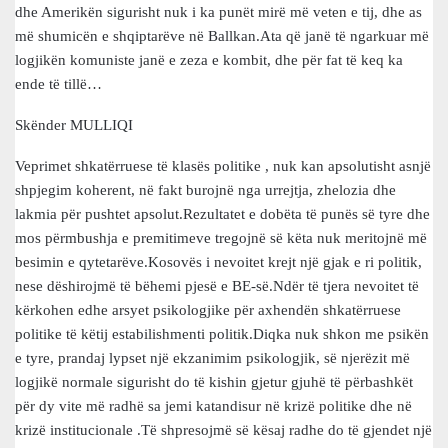
dhe Amerikën sigurisht nuk i ka punët mirë më veten e tij, dhe as
më shumicën e shqiptarëve në Ballkan.Ata që janë të ngarkuar më
logjikën komuniste janë e zeza e kombit, dhe për fat të keq ka
ende të tillë…
Skënder MULLIQI
Veprimet shkatërruese të klasës politike , nuk kan apsolutisht asnjë
shpjegim koherent, në fakt burojnë nga urrejtja, zhelozia dhe
lakmia për pushtet apsolut.Rezultatet e dobëta të punës së tyre dhe
mos përmbushja e premitimeve tregojnë së këta nuk meritojnë më
besimin e qytetarëve.Kosovës i nevoitet krejt një gjak e ri politik,
nese dëshirojmë të bëhemi pjesë e BE-së.Ndër të tjera nevoitet të
kërkohen edhe arsyet psikologjike për axhendën shkatërruese
politike të këtij estabilishmenti politik.Diqka nuk shkon me psikën
e tyre, prandaj lypset një ekzanimim psikologjik, së njerëzit më
logjikë normale sigurisht do të kishin gjetur gjuhë të përbashkët
për dy vite më radhë sa jemi katandisur në krizë politike dhe në
krizë institucionale .Të shpresojmë së kësaj radhe do të gjendet një