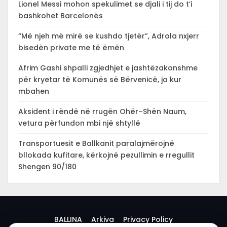
Lionel Messi mohon spekulimet se djali i tij do t’i
bashkohet Barcelonës
“Më njeh më mirë se kushdo tjetër”, Adrola nxjerr
bisedën private me të ëmën
Afrim Gashi shpalli zgjedhjet e jashtëzakonshme
për kryetar të Komunës së Bërvenicë, ja kur
mbahen
Aksident i rëndë në rrugën Ohër–Shën Naum,
vetura përfundon mbi një shtyllë
Transportuesit e Ballkanit paralajmërojnë
bllokada kufitare, kërkojnë pezullimin e rregullit
Shengen 90/180
BALLINA
Arkiva
Privacy Policy