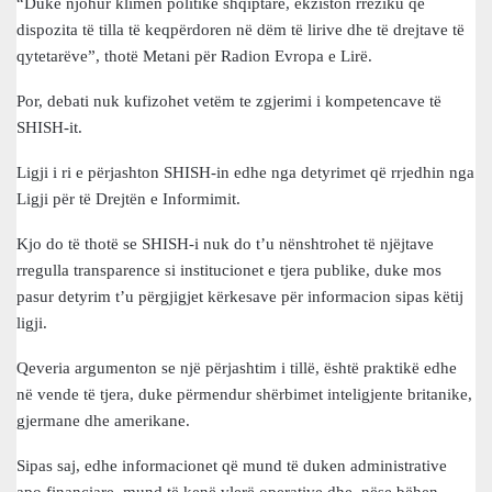
“Duke njohur klimën politike shqiptare, ekziston rreziku që
dispozita të tilla të keqpërdoren në dëm të lirive dhe të drejtave të
qytetarëve”, thotë Metani për Radion Evropa e Lirë.
Por, debati nuk kufizohet vetëm te zgjerimi i kompetencave të
SHISH-it.
Ligji i ri e përjashton SHISH-in edhe nga detyrimet që rrjedhin nga
Ligji për të Drejtën e Informimit.
Kjo do të thotë se SHISH-i nuk do t’u nënshtrohet të njëjtave
rregulla transparence si institucionet e tjera publike, duke mos
pasur detyrim t’u përgjigjet kërkesave për informacion sipas këtij
ligji.
Qeveria argumenton se një përjashtim i tillë, është praktikë edhe
në vende të tjera, duke përmendur shërbimet inteligjente britanike,
gjermane dhe amerikane.
Sipas saj, edhe informacionet që mund të duken administrative