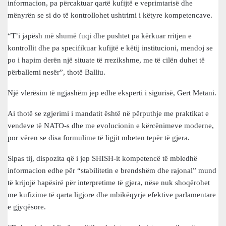
informacion, pa përcaktuar qartë kufijtë e veprimtarisë dhe
mënyrën se si do të kontrollohet ushtrimi i këtyre kompetencave.
“T’i japësh më shumë fuqi dhe pushtet pa kërkuar rritjen e
kontrollit dhe pa specifikuar kufijtë e këtij institucioni, mendoj se
po i hapim derën një situate të rrezikshme, me të cilën duhet të
përballemi nesër”, thotë Balliu.
Një vlerësim të ngjashëm jep edhe eksperti i sigurisë, Gert Metani.
Ai thotë se zgjerimi i mandatit është në përputhje me praktikat e
vendeve të NATO-s dhe me evolucionin e kërcënimeve moderne,
por vëren se disa formulime të ligjit mbeten tepër të gjera.
Sipas tij, dispozita që i jep SHISH-it kompetencë të mbledhë
informacion edhe për “stabilitetin e brendshëm dhe rajonal” mund
të krijojë hapësirë për interpretime të gjera, nëse nuk shoqërohet
me kufizime të qarta ligjore dhe mbikëqyrje efektive parlamentare
e gjyqësore.