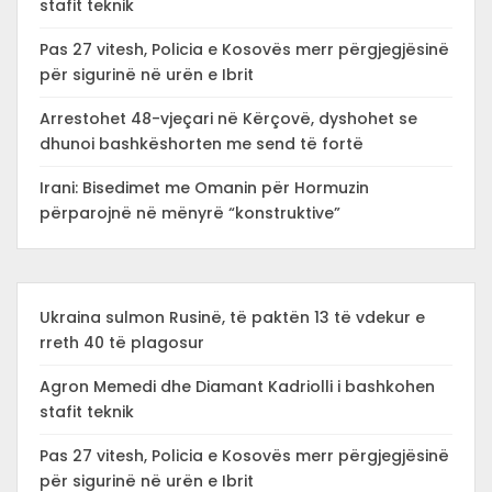
stafit teknik
Pas 27 vitesh, Policia e Kosovës merr përgjegjësinë
për sigurinë në urën e Ibrit
Arrestohet 48-vjeçari në Kërçovë, dyshohet se
dhunoi bashkëshorten me send të fortë
Irani: Bisedimet me Omanin për Hormuzin
përparojnë në mënyrë “konstruktive”
Ukraina sulmon Rusinë, të paktën 13 të vdekur e
rreth 40 të plagosur
Agron Memedi dhe Diamant Kadriolli i bashkohen
stafit teknik
Pas 27 vitesh, Policia e Kosovës merr përgjegjësinë
për sigurinë në urën e Ibrit