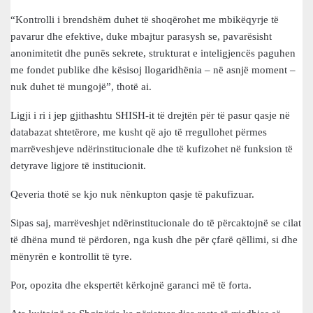
“Kontrolli i brendshëm duhet të shoqërohet me mbikëqyrje të
pavarur dhe efektive, duke mbajtur parasysh se, pavarësisht
anonimitetit dhe punës sekrete, strukturat e inteligjencës paguhen
me fondet publike dhe kësisoj llogaridhënia – në asnjë moment –
nuk duhet të mungojë”, thotë ai.
Ligji i ri i jep gjithashtu SHISH-it të drejtën për të pasur qasje në
databazat shtetërore, me kusht që ajo të rregullohet përmes
marrëveshjeve ndërinstitucionale dhe të kufizohet në funksion të
detyrave ligjore të institucionit.
Qeveria thotë se kjo nuk nënkupton qasje të pakufizuar.
Sipas saj, marrëveshjet ndërinstitucionale do të përcaktojnë se cilat
të dhëna mund të përdoren, nga kush dhe për çfarë qëllimi, si dhe
mënyrën e kontrollit të tyre.
Por, opozita dhe ekspertët kërkojnë garanci më të forta.