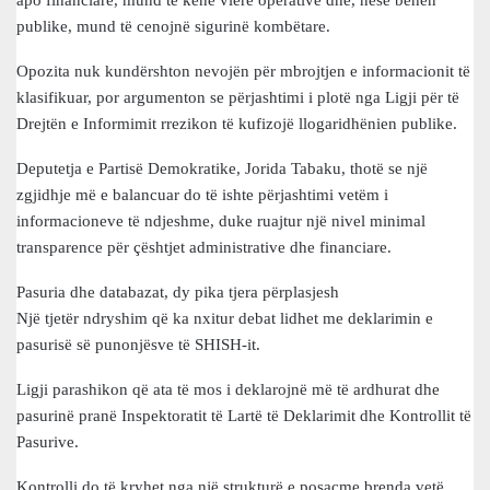
apo financiare, mund të kenë vlerë operative dhe, nëse bëhen
publike, mund të cenojnë sigurinë kombëtare.
Opozita nuk kundërshton nevojën për mbrojtjen e informacionit të
klasifikuar, por argumenton se përjashtimi i plotë nga Ligji për të
Drejtën e Informimit rrezikon të kufizojë llogaridhënien publike.
Deputetja e Partisë Demokratike, Jorida Tabaku, thotë se një
zgjidhje më e balancuar do të ishte përjashtimi vetëm i
informacioneve të ndjeshme, duke ruajtur një nivel minimal
transparence për çështjet administrative dhe financiare.
Pasuria dhe databazat, dy pika tjera përplasjesh
Një tjetër ndryshim që ka nxitur debat lidhet me deklarimin e
pasurisë së punonjësve të SHISH-it.
Ligji parashikon që ata të mos i deklarojnë më të ardhurat dhe
pasurinë pranë Inspektoratit të Lartë të Deklarimit dhe Kontrollit të
Pasurive.
Kontrolli do të kryhet nga një strukturë e posaçme brenda vetë