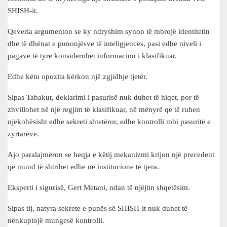
SHISH-it.
Qeveria argumenton se ky ndryshim synon të mbrojë identitetin
dhe të dhënat e punonjësve të inteligjencës, pasi edhe niveli i
pagave të tyre konsiderohet informacion i klasifikuar.
Edhe këtu opozita kërkon një zgjidhje tjetër.
Sipas Tabakut, deklarimi i pasurisë nuk duhet të hiqet, por të
zhvillohet në një regjim të klasifikuar, në mënyrë që të ruhen
njëkohësisht edhe sekreti shtetëror, edhe kontrolli mbi pasuritë e
zyrtarëve.
Ajo paralajmëron se heqja e këtij mekanizmi krijon një precedent
që mund të shtrihet edhe në institucione të tjera.
Eksperti i sigurisë, Gert Metani, ndan të njëjtin shqetësim.
Sipas tij, natyra sekrete e punës së SHISH-it nuk duhet të
nënkuptojë mungesë kontrolli.