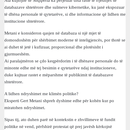
Ata kujtojnë se Shqipëria ka përjetuar disa raste të rrjedhjes së
databazave shtetërore dhe sulmeve kibernetike, ku janë ekspozuar
të dhëna personale të qytetarëve, si dhe informacione që lidhen me
institucione shtetërore.
Metani e konsideron qasjen në databaza si një mjet të
domosdoshëm për shërbimet moderne të inteligjencës, por thotë se
ai duhet të jetë i kufizuar, proporcional dhe plotësisht i
gjurmueshëm.
Ai paralajmëron se çdo keqpërdorim i të dhënave personale do të
minonte edhe më tej besimin e qytetarëve ndaj institucioneve,
duke kujtuar rastet e mëparshme të publikimit të databazave
shtetërore.
A lidhen ndryshimet me klimën politike?
Eksperti Gert Metani shpreh dyshime edhe për kohën kur po
miratohen ndryshimet.
Sipas tij, ato duhen parë në kontekstin e zhvillimeve të fundit
politike në vend, përfshirë protestat që prej javësh kërkojnë