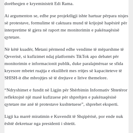
dorëheqjen e kryeministrit Edi Rama.
Ai argumenton se, edhe pse projektligji ishte hartuar përpara nisjes
së protestave, formulime të caktuara mund të krijojnë hapësirë për
interpretime të gjera në raport me monitorimin e pakënaqësisë
qytetare.
Në këtë kuadër, Metani përmend edhe vendime të mëparshme të
Qeverisë, si kufizimet ndaj platformës TikTok apo debatet për
monitorimin e informacionit publik, duke paralajmëruar se sfida
kryesore mbetet ruajtja e ekuilibrit mes rritjes së kapaciteteve të
SHISH-it dhe mbrojtjes së të drejtave e lirive themelore.
“Ndryshimet e fundit në Ligjin për Shërbimin Informativ Shtetëror
reflektojnë një masë kufizuese për shprehjen e pakënaqësisë
qytetare me anë të protestave kushtetuese”, shprehet eksperti.
Ligji ka marrë miratimin e Kuvendit të Shqipërisë, por ende nuk
është dekretuar nga presidenti i shtetit.