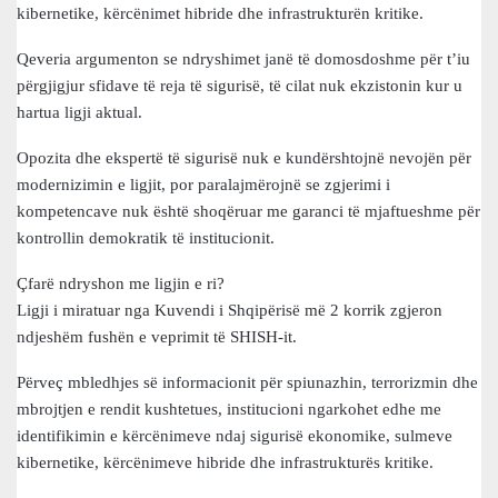
kibernetike, kërcënimet hibride dhe infrastrukturën kritike.
Qeveria argumenton se ndryshimet janë të domosdoshme për t’iu
përgjigjur sfidave të reja të sigurisë, të cilat nuk ekzistonin kur u
hartua ligji aktual.
Opozita dhe ekspertë të sigurisë nuk e kundërshtojnë nevojën për
modernizimin e ligjit, por paralajmërojnë se zgjerimi i
kompetencave nuk është shoqëruar me garanci të mjaftueshme për
kontrollin demokratik të institucionit.
Çfarë ndryshon me ligjin e ri?
Ligji i miratuar nga Kuvendi i Shqipërisë më 2 korrik zgjeron
ndjeshëm fushën e veprimit të SHISH-it.
Përveç mbledhjes së informacionit për spiunazhin, terrorizmin dhe
mbrojtjen e rendit kushtetues, institucioni ngarkohet edhe me
identifikimin e kërcënimeve ndaj sigurisë ekonomike, sulmeve
kibernetike, kërcënimeve hibride dhe infrastrukturës kritike.