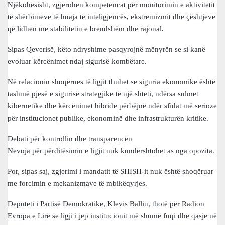
Njëkohësisht, zgjerohen kompetencat për monitorimin e aktivitetit
të shërbimeve të huaja të inteligjencës, ekstremizmit dhe çështjeve
që lidhen me stabilitetin e brendshëm dhe rajonal.
Sipas Qeverisë, këto ndryshime pasqyrojnë mënyrën se si kanë
evoluar kërcënimet ndaj sigurisë kombëtare.
Në relacionin shoqërues të ligjit thuhet se siguria ekonomike është
tashmë pjesë e sigurisë strategjike të një shteti, ndërsa sulmet
kibernetike dhe kërcënimet hibride përbëjnë ndër sfidat më serioze
për institucionet publike, ekonominë dhe infrastrukturën kritike.
Debati për kontrollin dhe transparencën
Nevoja për përditësimin e ligjit nuk kundërshtohet as nga opozita.
Por, sipas saj, zgjerimi i mandatit të SHISH-it nuk është shoqëruar
me forcimin e mekanizmave të mbikëqyrjes.
Deputeti i Partisë Demokratike, Klevis Balliu, thotë për Radion
Evropa e Lirë se ligji i jep institucionit më shumë fuqi dhe qasje në