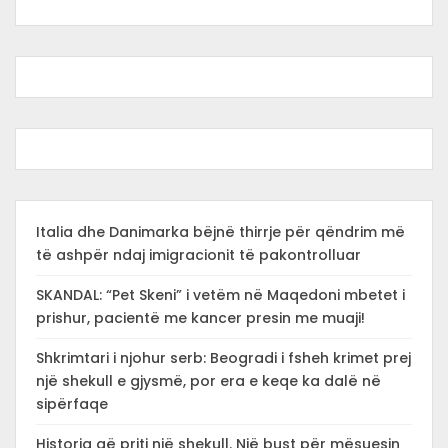
Italia dhe Danimarka bëjnë thirrje për qëndrim më
të ashpër ndaj imigracionit të pakontrolluar
SKANDAL: “Pet Skeni” i vetëm në Maqedoni mbetet i
prishur, pacientë me kancer presin me muaji!
Shkrimtari i njohur serb: Beogradi i fsheh krimet prej
një shekull e gjysmë, por era e keqe ka dalë në
sipërfaqe
Historia që priti një shekull. Një bust për mësuesin