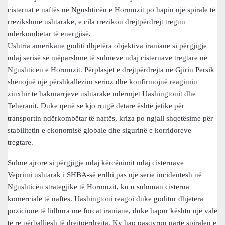
cisternat e naftës në Ngushticën e Hormuzit po hapin një spirale të
rrezikshme ushtarake, e cila rrezikon drejtpërdrejt tregun
ndërkombëtar të energjisë.
Ushtria amerikane goditi dhjetëra objektiva iraniane si përgjigje
ndaj serisë së mëparshme të sulmeve ndaj cisternave tregtare në
Ngushticën e Hormuzit. Përplasjet e drejtpërdrejta në Gjirin Persik
shënojnë një përshkallëzim serioz dhe konfirmojnë reagimin
zinxhir të hakmarrjeve ushtarake ndërmjet Uashingtonit dhe
Teheranit. Duke qenë se kjo rrugë detare është jetike për
transportin ndërkombëtar të naftës, kriza po ngjall shqetësime për
stabilitetin e ekonomisë globale dhe sigurinë e korridoreve
tregtare.
Sulme ajrore si përgjigje ndaj kërcënimit ndaj cisternave
Veprimi ushtarak i SHBA-së erdhi pas një serie incidentesh në
Ngushticën strategjike të Hormuzit, ku u sulmuan cisterna
komerciale të naftës. Uashingtoni reagoi duke goditur dhjetëra
pozicione të lidhura me forcat iraniane, duke hapur kështu një valë
të re përballjesh të drejtpërdrejta. Ky hap pasqyron qartë spiralen e