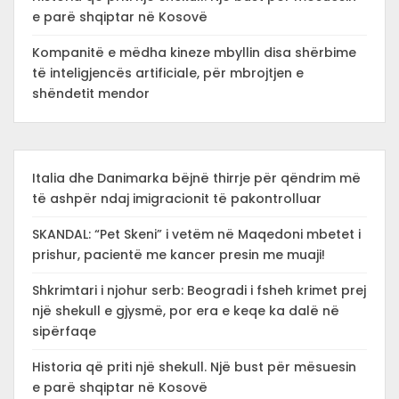
e parë shqiptar në Kosovë
Kompanitë e mëdha kineze mbyllin disa shërbime
të inteligjencës artificiale, për mbrojtjen e
shëndetit mendor
Italia dhe Danimarka bëjnë thirrje për qëndrim më
të ashpër ndaj imigracionit të pakontrolluar
SKANDAL: “Pet Skeni” i vetëm në Maqedoni mbetet i
prishur, pacientë me kancer presin me muaji!
Shkrimtari i njohur serb: Beogradi i fsheh krimet prej
një shekull e gjysmë, por era e keqe ka dalë në
sipërfaqe
Historia që priti një shekull. Një bust për mësuesin
e parë shqiptar në Kosovë