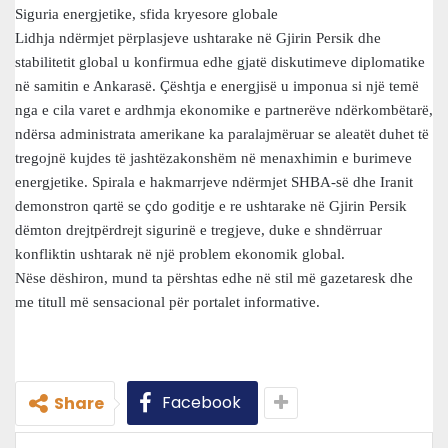
Siguria energjetike, sfida kryesore globale
Lidhja ndërmjet përplasjeve ushtarake në Gjirin Persik dhe
stabilitetit global u konfirmua edhe gjatë diskutimeve diplomatike
në samitin e Ankarasë. Çështja e energjisë u imponua si një temë
nga e cila varet e ardhmja ekonomike e partnerëve ndërkombëtarë,
ndërsa administrata amerikane ka paralajmëruar se aleatët duhet të
tregojnë kujdes të jashtëzakonshëm në menaxhimin e burimeve
energjetike. Spirala e hakmarrjeve ndërmjet SHBA-së dhe Iranit
demonstron qartë se çdo goditje e re ushtarake në Gjirin Persik
dëmton drejtpërdrejt sigurinë e tregjeve, duke e shndërruar
konfliktin ushtarak në një problem ekonomik global.
Nëse dëshiron, mund ta përshtas edhe në stil më gazetaresk dhe
me titull më sensacional për portalet informative.
Facebook
Share