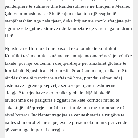
pandërprerë të sulmeve dhe kundërsulmeve në Lindjen e Mesme.
Çdo veprim ushtarak në këtë rajon shkakton një reagim të
menjëhershëm nga pala tjetër, duke krijuar një rrezik afatgjatë për
sigurinë e të gjithë aktorëve ndërkombëtarë që varen nga lundrimi
i lirë.
Ngushtica e Hormuzit dhe pasojat ekonomike të konfliktit
Konflikti tashmë nuk është më vetëm një mosmarrëveshje politike
lokale, por një kërcënim i drejtpërdrejtë për zinxhirët globalë të
furnizimit. Ngushtica e Hormuzit përfaqëson një nga pikat më të
rëndësishme të tranzitit të naftës në botë, prandaj sulmet ndaj
cisternave ngrenë pikëpyetje serioze për qëndrueshmërinë
afatgjatë të rrjedhave ekonomike globale. Një bllokadë e
mundshme ose pasiguria e zgjatur në këtë korridor mund të
shkaktojë ndërprerje të mëdha në furnizimin me karburante në
nivel botëror. Incidentet tregojnë se cenueshmëria e rrugëve të
naftës shndërrohet me shpejtësi në presion ekonomik për vendet
që varen nga importi i energjisë.