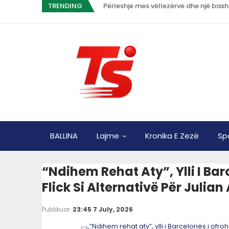
TRENDING
Përleshje mes vëllezërve dhe një bas
BALLINA
Lajme
Kronika E Zezë
Sp
“Ndihem Rehat Aty”, Ylli I Bar
Flick Si Alternativë Për Julian
Publikuar
23:45 7 July, 2026