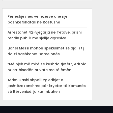
Përleshje mes vëllezërve dhe një
bashkëfshatari në Rostushë
Arrestohet 42-vjeçarja në Tetovë, prishi
rendin publik me sjellje agresive
Lionel Messi mohon spekulimet se djali i tij
do t’i bashkohet Barcelonës
“Më njeh më mirë se kushdo tjetër”, Adrola
nxjerr bisedën private me të ëmën
Afrim Gashi shpalli zgjedhjet e
jashtëzakonshme për kryetar të Komunës
së Bërvenicë, ja kur mbahen