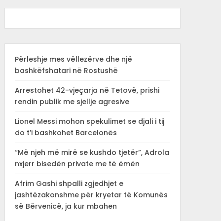
Përleshje mes vëllezërve dhe një
bashkëfshatari në Rostushë
Arrestohet 42-vjeçarja në Tetovë, prishi
rendin publik me sjellje agresive
Lionel Messi mohon spekulimet se djali i tij
do t’i bashkohet Barcelonës
“Më njeh më mirë se kushdo tjetër”, Adrola
nxjerr bisedën private me të ëmën
Afrim Gashi shpalli zgjedhjet e
jashtëzakonshme për kryetar të Komunës
së Bërvenicë, ja kur mbahen