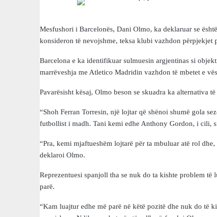
Mesfushori i Barcelonës, Dani Olmo, ka deklaruar se është 
konsideron të nevojshme, teksa klubi vazhdon përpjekjet pë
Barcelona e ka identifikuar sulmuesin argjentinas si obje
marrëveshja me Atletico Madridin vazhdon të mbetet e vës
Pavarësisht kësaj, Olmo beson se skuadra ka alternativa t
“Shoh Ferran Torresin, një lojtar që shënoi shumë gola sez
futbollist i madh. Tani kemi edhe Anthony Gordon, i cili, s
“Pra, kemi mjaftueshëm lojtarë për ta mbuluar atë rol dhe, n
deklaroi Olmo.
Reprezentuesi spanjoll tha se nuk do ta kishte problem të l
parë.
“Kam luajtur edhe më parë në këtë pozitë dhe nuk do të kis