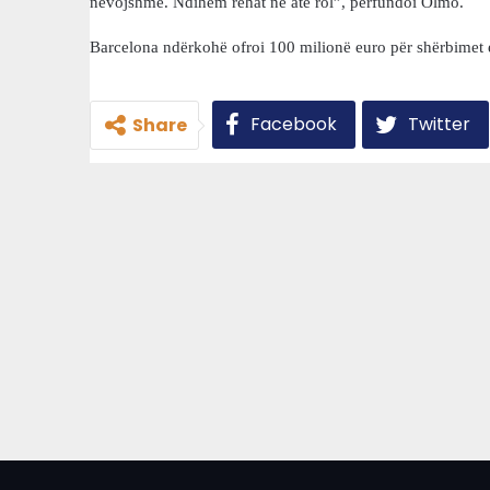
nevojshme. Ndihem rehat në atë rol”, përfundoi Olmo.
Barcelona ndërkohë ofroi 100 milionë euro për shërbimet e
Facebook
Twitter
Share