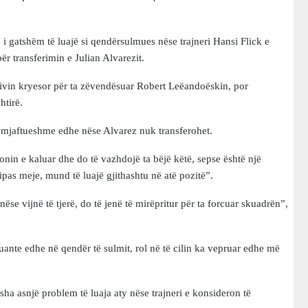
i gatshëm të luajë si qendërsulmues nëse trajneri Hansi Flick e
r transferimin e Julian Alvarezit.
ktivin kryesor për ta zëvendësuar Robert Leëandoëskin, por
htirë.
ë mjaftueshme edhe nëse Alvarez nuk transferohet.
onin e kaluar dhe do të vazhdojë ta bëjë këtë, sepse është një
ipas meje, mund të luajë gjithashtu në atë pozitë”.
ëse vijnë të tjerë, do të jenë të mirëpritur për ta forcuar skuadrën”,
uante edhe në qendër të sulmit, rol në të cilin ka vepruar edhe më
ha asnjë problem të luaja aty nëse trajneri e konsideron të