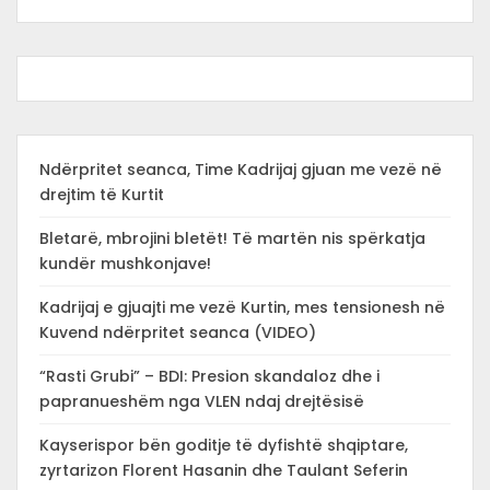
Ndërpritet seanca, Time Kadrijaj gjuan me vezë në
drejtim të Kurtit
Bletarë, mbrojini bletët! Të martën nis spërkatja
kundër mushkonjave!
Kadrijaj e gjuajti me vezë Kurtin, mes tensionesh në
Kuvend ndërpritet seanca (VIDEO)
“Rasti Grubi” – BDI: Presion skandaloz dhe i
papranueshëm nga VLEN ndaj drejtësisë
Kayserispor bën goditje të dyfishtë shqiptare,
zyrtarizon Florent Hasanin dhe Taulant Seferin