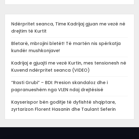
Ndërpritet seanca, Time Kadrijaj gjuan me vezë në
drejtim të Kurtit
Bletarë, mbrojini bletët! Të martën nis spërkatja
kundër mushkonjave!
Kadrijaj e gjuajti me vezë Kurtin, mes tensionesh në
Kuvend ndërpritet seanca (VIDEO)
“Rasti Grubi” – BDI: Presion skandaloz dhe i
papranueshëm nga VLEN ndaj drejtësisë
Kayserispor bën goditje të dyfishtë shqiptare,
zyrtarizon Florent Hasanin dhe Taulant Seferin