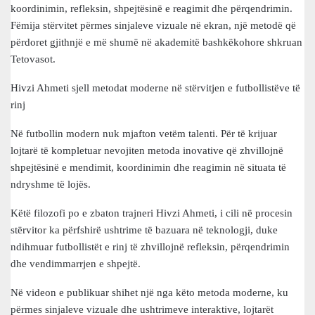
koordinimin, refleksin, shpejtësinë e reagimit dhe përqendrimin.
Fëmija stërvitet përmes sinjaleve vizuale në ekran, një metodë që
përdoret gjithnjë e më shumë në akademitë bashkëkohore shkruan
Tetovasot.
Hivzi Ahmeti sjell metodat moderne në stërvitjen e futbollistëve të
rinj
Në futbollin modern nuk mjafton vetëm talenti. Për të krijuar
lojtarë të kompletuar nevojiten metoda inovative që zhvillojnë
shpejtësinë e mendimit, koordinimin dhe reagimin në situata të
ndryshme të lojës.
Këtë filozofi po e zbaton trajneri Hivzi Ahmeti, i cili në procesin
stërvitor ka përfshirë ushtrime të bazuara në teknologji, duke
ndihmuar futbollistët e rinj të zhvillojnë refleksin, përqendrimin
dhe vendimmarrjen e shpejtë.
Në videon e publikuar shihet një nga këto metoda moderne, ku
përmes sinjaleve vizuale dhe ushtrimeve interaktive, lojtarët