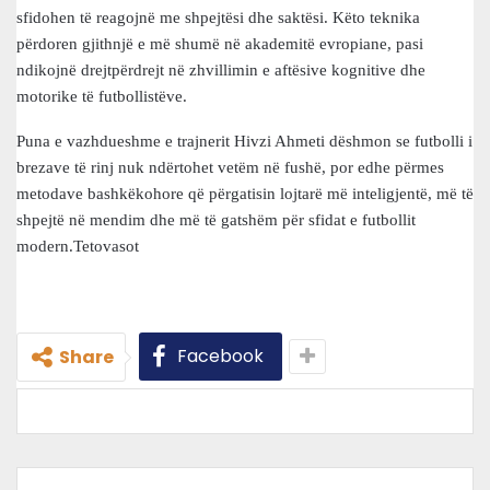
sfidohen të reagojnë me shpejtësi dhe saktësi. Këto teknika
përdoren gjithnjë e më shumë në akademitë evropiane, pasi
ndikojnë drejtpërdrejt në zhvillimin e aftësive kognitive dhe
motorike të futbollistëve.
Puna e vazhdueshme e trajnerit Hivzi Ahmeti dëshmon se futbolli i
brezave të rinj nuk ndërtohet vetëm në fushë, por edhe përmes
metodave bashkëkohore që përgatisin lojtarë më inteligjentë, më të
shpejtë në mendim dhe më të gatshëm për sfidat e futbollit
modern.Tetovasot
Facebook
Share