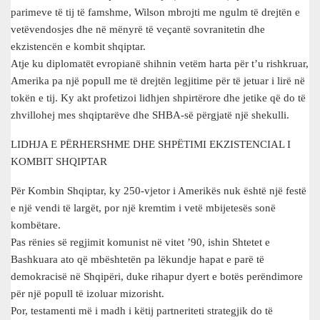
parimeve të tij të famshme, Wilson mbrojti me ngulm të drejtën e
vetëvendosjes dhe në mënyrë të veçantë sovranitetin dhe
ekzistencën e kombit shqiptar.
Atje ku diplomatët evropianë shihnin vetëm harta për t’u rishkruar,
Amerika pa një popull me të drejtën legjitime për të jetuar i lirë në
tokën e tij. Ky akt profetizoi lidhjen shpirtërore dhe jetike që do të
zhvillohej mes shqiptarëve dhe SHBA-së përgjatë një shekulli.
LIDHJA E PËRHERSHME DHE SHPËTIMI EKZISTENCIAL I
KOMBIT SHQIPTAR
Për Kombin Shqiptar, ky 250-vjetor i Amerikës nuk është një festë
e një vendi të largët, por një kremtim i vetë mbijetesës sonë
kombëtare.
Pas rënies së regjimit komunist në vitet ’90, ishin Shtetet e
Bashkuara ato që mbështetën pa lëkundje hapat e parë të
demokracisë në Shqipëri, duke rihapur dyert e botës perëndimore
për një popull të izoluar mizorisht.
Por, testamenti më i madh i këtij partneriteti strategjik do të