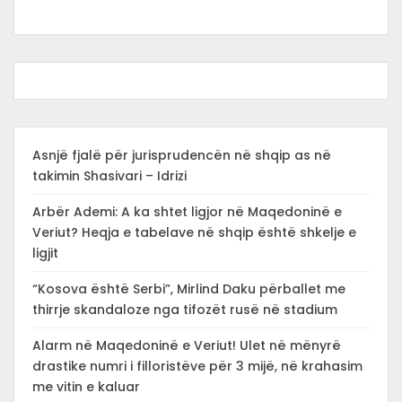
Asnjë fjalë për jurisprudencën në shqip as në
takimin Shasivari – Idrizi
Arbër Ademi: A ka shtet ligjor në Maqedoninë e
Veriut? Heqja e tabelave në shqip është shkelje e
ligjit
“Kosova është Serbi”, Mirlind Daku përballet me
thirrje skandaloze nga tifozët rusë në stadium
Alarm në Maqedoninë e Veriut! Ulet në mënyrë
drastike numri i filloristëve për 3 mijë, në krahasim
me vitin e kaluar