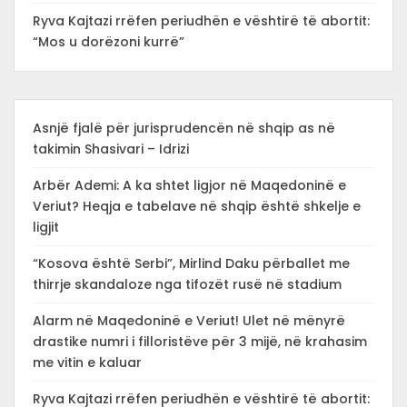
Ryva Kajtazi rrëfen periudhën e vështirë të abortit:
“Mos u dorëzoni kurrë”
Asnjë fjalë për jurisprudencën në shqip as në
takimin Shasivari – Idrizi
Arbër Ademi: A ka shtet ligjor në Maqedoninë e
Veriut? Heqja e tabelave në shqip është shkelje e
ligjit
“Kosova është Serbi”, Mirlind Daku përballet me
thirrje skandaloze nga tifozët rusë në stadium
Alarm në Maqedoninë e Veriut! Ulet në mënyrë
drastike numri i filloristëve për 3 mijë, në krahasim
me vitin e kaluar
Ryva Kajtazi rrëfen periudhën e vështirë të abortit: