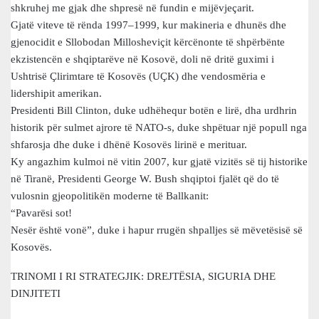
shkruhej me gjak dhe shpresë në fundin e mijëvjeçarit.
Gjatë viteve të rënda 1997–1999, kur makineria e dhunës dhe
gjenocidit e Sllobodan Millosheviçit kërcënonte të shpërbënte
ekzistencën e shqiptarëve në Kosovë, doli në dritë guximi i
Ushtrisë Çlirimtare të Kosovës (UÇK) dhe vendosmëria e
lidershipit amerikan.
Presidenti Bill Clinton, duke udhëhequr botën e lirë, dha urdhrin
historik për sulmet ajrore të NATO-s, duke shpëtuar një popull nga
shfarosja dhe duke i dhënë Kosovës lirinë e merituar.
Ky angazhim kulmoi në vitin 2007, kur gjatë vizitës së tij historike
në Tiranë, Presidenti George W. Bush shqiptoi fjalët që do të
vulosnin gjeopolitikën moderne të Ballkanit:
“Pavarësi sot!
Nesër është vonë”, duke i hapur rrugën shpalljes së mëvetësisë së
Kosovës.
TRINOMI I RI STRATEGJIK: DREJTËSIA, SIGURIA DHE
DINJITETI