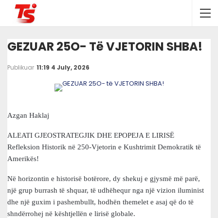
GEZUAR 25O- Të VJETORIN SHBA!
Publikuar
11:19 4 July, 2026
Azgan Haklaj
ALEATI GJEOSTRATEGJIK DHE EPOPEJA E LIRISË
Refleksion Historik në 250-Vjetorin e Kushtrimit Demokratik të
Amerikës!
Në horizontin e historisë botërore, dy shekuj e gjysmë më parë,
një grup burrash të shquar, të udhëhequr nga një vizion iluminist
dhe një guxim i pashembullt, hodhën themelet e asaj që do të
shndërrohej në kështjellën e lirisë globale.