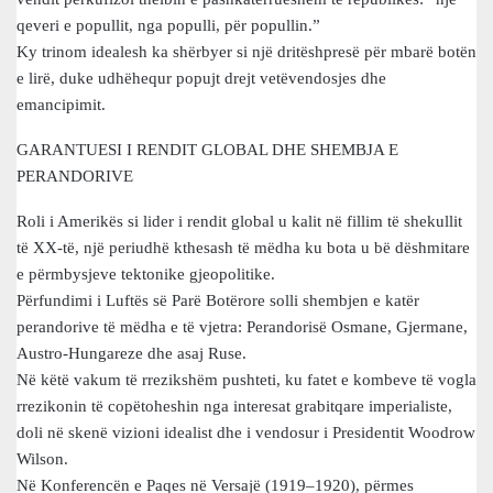
qeveri e popullit, nga populli, për popullin.”
Ky trinom idealesh ka shërbyer si një dritëshpresë për mbarë botën
e lirë, duke udhëhequr popujt drejt vetëvendosjes dhe
emancipimit.
GARANTUESI I RENDIT GLOBAL DHE SHEMBJA E
PERANDORIVE
Roli i Amerikës si lider i rendit global u kalit në fillim të shekullit
të XX-të, një periudhë kthesash të mëdha ku bota u bë dëshmitare
e përmbysjeve tektonike gjeopolitike.
Përfundimi i Luftës së Parë Botërore solli shembjen e katër
perandorive të mëdha e të vjetra: Perandorisë Osmane, Gjermane,
Austro-Hungareze dhe asaj Ruse.
Në këtë vakum të rrezikshëm pushteti, ku fatet e kombeve të vogla
rrezikonin të copëtoheshin nga interesat grabitqare imperialiste,
doli në skenë vizioni idealist dhe i vendosur i Presidentit Woodrow
Wilson.
Në Konferencën e Paqes në Versajë (1919–1920), përmes