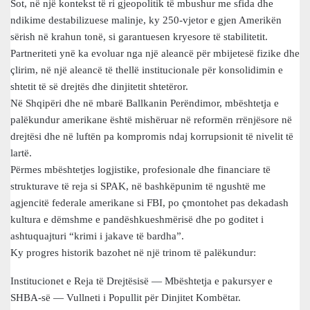
Sot, në një kontekst të ri gjeopolitik të mbushur me sfida dhe
ndikime destabilizuese malinje, ky 250-vjetor e gjen Amerikën
sërish në krahun tonë, si garantuesen kryesore të stabilitetit.
Partneriteti ynë ka evoluar nga një aleancë për mbijetesë fizike dhe
çlirim, në një aleancë të thellë institucionale për konsolidimin e
shtetit të së drejtës dhe dinjitetit shtetëror.
Në Shqipëri dhe në mbarë Ballkanin Perëndimor, mbështetja e
palëkundur amerikane është mishëruar në reformën rrënjësore në
drejtësi dhe në luftën pa kompromis ndaj korrupsionit të nivelit të
lartë.
Përmes mbështetjes logjistike, profesionale dhe financiare të
strukturave të reja si SPAK, në bashkëpunim të ngushtë me
agjencitë federale amerikane si FBI, po çmontohet pas dekadash
kultura e dëmshme e pandëshkueshmërisë dhe po goditet i
ashtuquajturi “krimi i jakave të bardha”.
Ky progres historik bazohet në një trinom të palëkundur:
Institucionet e Reja të Drejtësisë — Mbështetja e pakursyer e
SHBA-së — Vullneti i Popullit për Dinjitet Kombëtar.