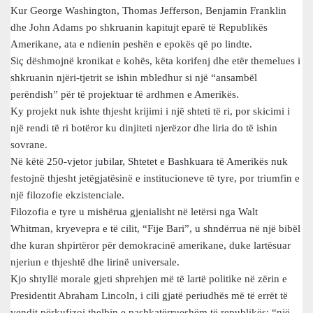
Kur George Washington, Thomas Jefferson, Benjamin Franklin
dhe John Adams po shkruanin kapitujt eparë të Republikës
Amerikane, ata e ndienin peshën e epokës që po lindte.
Siç dëshmojnë kronikat e kohës, këta korifenj dhe etër themelues i
shkruanin njëri-tjetrit se ishin mbledhur si një “ansambël
perëndish” për të projektuar të ardhmen e Amerikës.
Ky projekt nuk ishte thjesht krijimi i një shteti të ri, por skicimi i
një rendi të ri botëror ku dinjiteti njerëzor dhe liria do të ishin
sovrane.
Në këtë 250-vjetor jubilar, Shtetet e Bashkuara të Amerikës nuk
festojnë thjesht jetëgjatësinë e institucioneve të tyre, por triumfin e
një filozofie ekzistenciale.
Filozofia e tyre u mishërua gjenialisht në letërsi nga Walt
Whitman, kryevepra e të cilit, “Fije Bari”, u shndërrua në një bibël
dhe kuran shpirtëror për demokracinë amerikane, duke lartësuar
njeriun e thjeshtë dhe lirinë universale.
Kjo shtyllë morale gjeti shprehjen më të lartë politike në zërin e
Presidentit Abraham Lincoln, i cili gjatë periudhës më të errët të
vendit përkufizoi thelbin e pashkatërrueshëm të republikës: “një