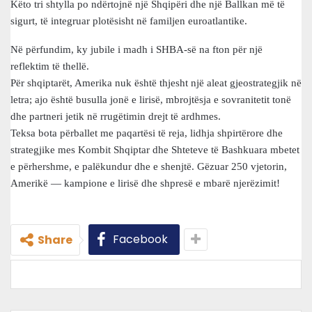
Këto tri shtylla po ndërtojnë një Shqipëri dhe një Ballkan më të
sigurt, të integruar plotësisht në familjen euroatlantike.
Në përfundim, ky jubile i madh i SHBA-së na fton për një
reflektim të thellë.
Për shqiptarët, Amerika nuk është thjesht një aleat gjeostrategjik në
letra; ajo është busulla jonë e lirisë, mbrojtësja e sovranitetit tonë
dhe partneri jetik në rrugëtimin drejt të ardhmes.
Teksa bota përballet me paqartësi të reja, lidhja shpirtërore dhe
strategjike mes Kombit Shqiptar dhe Shteteve të Bashkuara mbetet
e përhershme, e palëkundur dhe e shenjtë. Gëzuar 250 vjetorin,
Amerikë — kampione e lirisë dhe shpresë e mbarë njerëzimit!
Facebook
Share