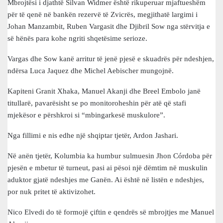
Mbrojtësi i djathtë Silvan Widmer është rikuperuar mjaftueshëm
për të qenë në bankën rezervë të Zvicrës, megjithatë largimi i
Johan Manzambit, Ruben Vargasit dhe Djibril Sow nga stërvitja e
së hënës para kohe ngriti shqetësime serioze.
Vargas dhe Sow kanë arritur të jenë pjesë e skuadrës për ndeshjen,
ndërsa Luca Jaquez dhe Michel Aebischer mungojnë.
Kapiteni Granit Xhaka, Manuel Akanji dhe Breel Embolo janë
titullarë, pavarësisht se po monitoroheshin për atë që stafi
mjekësor e përshkroi si “mbingarkesë muskulore”.
Nga fillimi e nis edhe një shqiptar tjetër, Ardon Jashari.
Në anën tjetër, Kolumbia ka humbur sulmuesin Jhon Córdoba për
pjesën e mbetur të turneut, pasi ai pësoi një dëmtim në muskulin
aduktor gjatë ndeshjes me Ganën. Ai është në listën e ndeshjes,
por nuk pritet të aktivizohet.
Nico Elvedi do të formojë çiftin e qendrës së mbrojtjes me Manuel