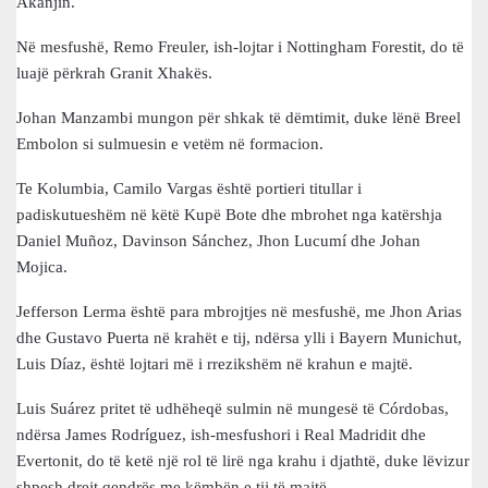
Akanjin.
Në mesfushë, Remo Freuler, ish-lojtar i Nottingham Forestit, do të
luajë përkrah Granit Xhakës.
Johan Manzambi mungon për shkak të dëmtimit, duke lënë Breel
Embolon si sulmuesin e vetëm në formacion.
Te Kolumbia, Camilo Vargas është portieri titullar i
padiskutueshëm në këtë Kupë Bote dhe mbrohet nga katërshja
Daniel Muñoz, Davinson Sánchez, Jhon Lucumí dhe Johan
Mojica.
Jefferson Lerma është para mbrojtjes në mesfushë, me Jhon Arias
dhe Gustavo Puerta në krahët e tij, ndërsa ylli i Bayern Munichut,
Luis Díaz, është lojtari më i rrezikshëm në krahun e majtë.
Luis Suárez pritet të udhëheqë sulmin në mungesë të Córdobas,
ndërsa James Rodríguez, ish-mesfushori i Real Madridit dhe
Evertonit, do të ketë një rol të lirë nga krahu i djathtë, duke lëvizur
shpesh drejt qendrës me këmbën e tij të majtë.