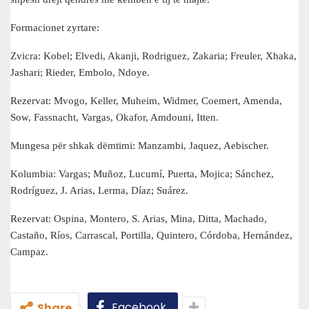
Formacionet zyrtare:
Zvicra: Kobel; Elvedi, Akanji, Rodriguez, Zakaria; Freuler, Xhaka,
Jashari; Rieder, Embolo, Ndoye.
Rezervat: Mvogo, Keller, Muheim, Widmer, Coemert, Amenda,
Sow, Fassnacht, Vargas, Okafor, Amdouni, Itten.
Mungesa për shkak dëmtimi: Manzambi, Jaquez, Aebischer.
Kolumbia: Vargas; Muñoz, Lucumí, Puerta, Mojica; Sánchez,
Rodríguez, J. Arias, Lerma, Díaz; Suárez.
Rezervat: Ospina, Montero, S. Arias, Mina, Ditta, Machado,
Castaño, Ríos, Carrascal, Portilla, Quintero, Córdoba, Hernández,
Campaz.
Facebook
Share