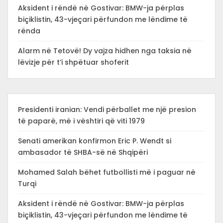
Aksident i rëndë në Gostivar: BMW-ja përplas
biçiklistin, 43-vjeçari përfundon me lëndime të
rënda
Alarm në Tetovë! Dy vajza hidhen nga taksia në
lëvizje për t’i shpëtuar shoferit
Presidenti iranian: Vendi përballet me një presion
të paparë, më i vështiri që viti 1979
Senati amerikan konfirmon Eric P. Wendt si
ambasador të SHBA-së në Shqipëri
Mohamed Salah bëhet futbollisti më i paguar në
Turqi
Aksident i rëndë në Gostivar: BMW-ja përplas
biçiklistin, 43-vjeçari përfundon me lëndime të