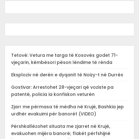
Tetovë: Vetura me targa të Kosovës godet 71-
vjeçarin, këmbësori pëson lëndime të rënda
Eksploziv në derën e dyqanit të Noizy-t në Durrës
Gostivar: Arrestohet 28-vjeçari që voziste pa
patentë, policia ia konfiskon veturën
Zjarr me përmasa të mëdha në Krujë, Bashkia jep
urdhër evakuimi për banorët (VIDEO)
Përshkallëzohet situata me zjarret në Krujë,
evakuohen mijëra banorë; flakët përfshijnë