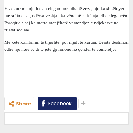
E veshur me një fustan elegant me pika të zeza, ajo ka shkëlqyer
me stilin e saj, ndërsa veshja i ka vënë në pah linjat dhe elegancën.
Paraqitja e saj ka marrë menjëherë vëmendjen e ndjekësve në
rrjetet sociale.
Me këtë kombinim të thjeshtë, por mjaft të kuruar, Benita dëshmon
edhe një herë se di të jetë gjithmonë në qendër të vëmendjes.
Facebook
Share