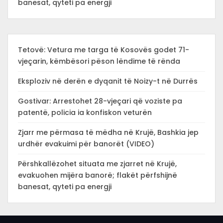
banesat, qyteti pa energji
Tetovë: Vetura me targa të Kosovës godet 71-
vjeçarin, këmbësori pëson lëndime të rënda
Eksploziv në derën e dyqanit të Noizy-t në Durrës
Gostivar: Arrestohet 28-vjeçari që voziste pa
patentë, policia ia konfiskon veturën
Zjarr me përmasa të mëdha në Krujë, Bashkia jep
urdhër evakuimi për banorët (VIDEO)
Përshkallëzohet situata me zjarret në Krujë,
evakuohen mijëra banorë; flakët përfshijnë
banesat, qyteti pa energji