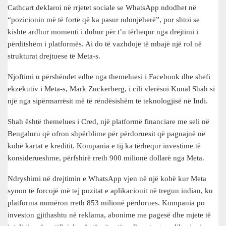
Cathcart deklaroi në rrjetet sociale se WhatsApp ndodhet në
“pozicionin më të fortë që ka pasur ndonjëherë”, por shtoi se
kishte ardhur momenti i duhur për t’u tërhequr nga drejtimi i
përditshëm i platformës. Ai do të vazhdojë të mbajë një rol në
strukturat drejtuese të Meta-s.
Njoftimi u përshëndet edhe nga themeluesi i Facebook dhe shefi
ekzekutiv i Meta-s, Mark Zuckerberg, i cili vlerësoi Kunal Shah si
një nga sipërmarrësit më të rëndësishëm të teknologjisë në Indi.
Shah është themelues i Cred, një platformë financiare me seli në
Bengaluru që ofron shpërblime për përdoruesit që paguajnë në
kohë kartat e kreditit. Kompania e tij ka tërhequr investime të
konsiderueshme, përfshirë rreth 900 milionë dollarë nga Meta.
Ndryshimi në drejtimin e WhatsApp vjen në një kohë kur Meta
synon të forcojë më tej pozitat e aplikacionit në tregun indian, ku
platforma numëron rreth 853 milionë përdorues. Kompania po
investon gjithashtu në reklama, abonime me pagesë dhe mjete të