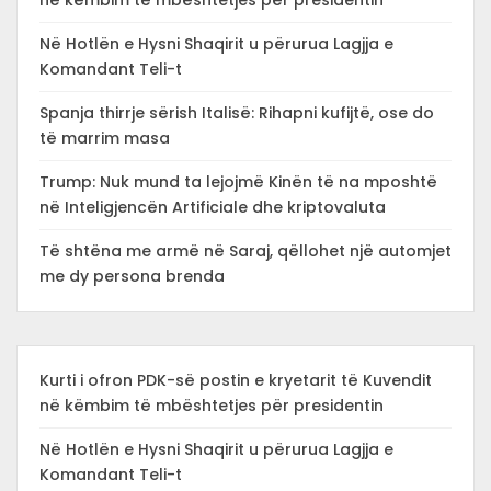
në këmbim të mbështetjes për presidentin
Në Hotlën e Hysni Shaqirit u përurua Lagjja e
Komandant Teli-t
Spanja thirrje sërish Italisë: Rihapni kufijtë, ose do
të marrim masa
Trump: Nuk mund ta lejojmë Kinën të na mposhtë
në Inteligjencën Artificiale dhe kriptovaluta
Të shtëna me armë në Saraj, qëllohet një automjet
me dy persona brenda
Kurti i ofron PDK-së postin e kryetarit të Kuvendit
në këmbim të mbështetjes për presidentin
Në Hotlën e Hysni Shaqirit u përurua Lagjja e
Komandant Teli-t