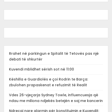
Rrahet në parkingun e Spitalit të Tetovës pas një
debati të shkurtër
Kuvendi mblidhet sërish sot në 11:00
Këshilla e Guardiolës e çoi Rodrin te Barça:
zbulohen prapaskenat e refuzimit të Realit
Vdes 26-vjeçarja Sydney Towle, influencuesja që
ndau me miliona ndjekës betejën e saj me kancerin
Ndrecaj ngre alarmin për konstituimin e Kuvendit: