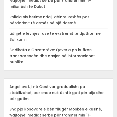
‘vajtojnë’ mediat serbe për transferimin 11-
milionësh të Dakut
Policia nis hetime ndaj Labinot Rexhës pas
përdorimit të armës në një dasmë
Lidhjet e lëvizjes ruse të ekstremit të djathtë me
Ballkanin
Sindikata e Gazetarëve: Qeveria po kufizon
transparencën dhe qasjen në informacionet
publike
Angellov: Uji në Gostivar gradualisht po
stabilizohet, por ende nuk është gati për pije dhe
për gatim
Shqipja kosovare e bën “llugë” Moskën e Rusinë,
‘vajtojnë’ mediat serbe për transferimin 11-