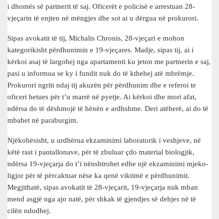
i dhomës së partnerit të saj. Oficerët e policisë e arrestuan 28-
vjeçarin të enjten në mëngjes dhe sot ai u dërgua në prokurori.
Sipas avokatit të tij, Michalis Chronis, 28-vjeçari e mohon
kategorikisht përdhunimin e 19-vjeçares. Madje, sipas tij, ai i
kërkoi asaj të largohej nga apartamenti ku jeton me partnerin e saj,
pasi u informua se ky i fundit nuk do të kthehej atë mbrëmje.
Prokurori ngriti ndaj tij akuzën për përdhunim dhe e referoi te
oficeri hetues për t’u marrë në pyetje. Ai kërkoi dhe mori afat,
ndërsa do të dëshmojë të hënën e ardhshme. Deri atëherë, ai do të
mbahet në paraburgim.
Njëkohësisht, u urdhërua ekzaminimi laboratorik i veshjeve, në
këtë rast i pantallonave, për të zbuluar çdo material biologjik,
ndërsa 19-vjeçarja do t’i nënshtrohet edhe një ekzaminimi mjeko-
ligjor për të përcaktuar nëse ka qenë viktimë e përdhunimit.
Megjithatë, sipas avokatit të 28-vjeçarit, 19-vjeçarja nuk mban
mend asgjë nga ajo natë, për shkak të gjendjes së dehjes në të
cilën ndodhej.