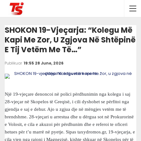
SHOKON 19-Vjeçarja: “Kolegu Më
Kapi Me Zor, U Zgjova Në Shtëpinë
E Tij Vetëm Me Të…”
Publikuar
19:55 28 June, 2026
Një 19-vjeçare denoncoi në polici përdhunimin nga kolegu i saj
28-vjeçar në Skopelos të Greqisë, i cili dyshohet se përfitoi nga
gjendja e saj e dehur. Ajo u zgjua dje në mëngjes vetëm me të
brendshme. 28-vjeçari u arrestua dhe u dërgua sot në Prokurorinë
e Volosit, e cila e akuzoi për përdhunim dhe e referoi te oficeri
hetues për t’u marrë në pyetje. Sipas taxydromos.gr, 19-vjeçarja, e
cila vjen nga rajoni i Magnezisë, kishte shkuar në Skopelos për të