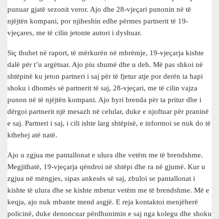
punuar gjatë sezonit veror. Ajo dhe 28-vjeçari punonin në të
njëjtën kompani, por njiheshin edhe përmes partnerit të 19-
vjeçares, me të cilin jetonte autori i dyshuar.
Siç thuhet në raport, të mërkurën në mbrëmje, 19-vjeçarja kishte
dalë për t’u argëtuar. Ajo piu shumë dhe u deh. Më pas shkoi në
shtëpinë ku jeton partneri i saj për të fjetur atje por derën ia hapi
shoku i dhomës së partnerit të saj, 28-vjeçari, me të cilin vajza
punon në të njëjtën kompani. Ajo hyri brenda për ta pritur dhe i
dërgoi partnerit një mesazh në celular, duke e njoftuar për praninë
e saj. Partneri i saj, i cili ishte larg shtëpisë, e informoi se nuk do të
kthehej atë natë.
Ajo u zgjua me pantallonat e ulura dhe vetëm me të brendshme.
Megjithatë, 19-vjeçarja qëndroi në shtëpi dhe ra në gjumë. Kur u
zgjua në mëngjes, sipas ankesës së saj, zbuloi se pantallonat i
kishte të ulura dhe se kishte mbetur vetëm me të brendshme. Më e
keqja, ajo nuk mbante mend asgjë. E reja kontaktoi menjëherë
policinë, duke denoncuar përdhunimin e saj nga kolegu dhe shoku