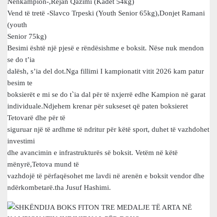
Nënkampion-,Rejan Qazimi (Kadet 54kg)
Vend të tretë -Slavco Trpeski (Youth Senior 65kg),Donjet Ramani
(youth
Senior 75kg)
Besimi është një pjesë e rëndësishme e boksit. Nëse nuk mendon
se do t’ia
dalësh, s’ia del dot.Nga fillimi I kampionatit vitit 2026 kam patur
besim te
boksierët e mi se do t`ia dal për të nxjerrë edhe Kampion në garat
individuale.Ndjehem krenar për sukseset që paten boksieret
Tetovarë dhe për të
siguruar një të ardhme të ndritur për këtë sport, duhet të vazhdohet
investimi
dhe avancimin e infrastrukturës së boksit. Vetëm në këtë
mënyrë,Tetova mund të
vazhdojë të përfaqësohet me lavdi në arenën e boksit vendor dhe
ndërkombetarë.tha Jusuf Hashimi.