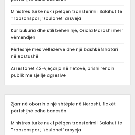
Ministres turke nuk i pëlqen transferimi i Salahut te
Trabzonspori, ‘zbulohet’ arsyeja
Kur bukuria dhe stili bëhen një, Oriola Marashi merr
vëmendjen
Përleshje mes vëllezërve dhe një bashkëfshatari
në Rostushë
Arrestohet 42-vjeçarja në Tetovë, prishi rendin
publik me sjellje agresive
Zjarr në oborrin e një shtëpie në Nerasht, flakët
përfshijnë edhe banesën
Ministres turke nuk i pëlqen transferimi i Salahut te
Trabzonspori, ‘zbulohet’ arsyeja