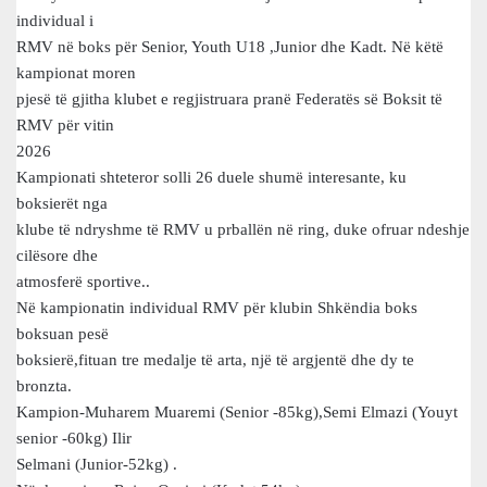
individual i
RMV në boks për Senior, Youth U18 ,Junior dhe Kadt. Në këtë
kampionat moren
pjesë të gjitha klubet e regjistruara pranë Federatës së Boksit të
RMV për vitin
2026
Kampionati shteteror solli 26 duele shumë interesante, ku
boksierët nga
klube të ndryshme të RMV u prballën në ring, duke ofruar ndeshje
cilësore dhe
atmosferë sportive..
Në kampionatin individual RMV për klubin Shkëndia boks
boksuan pesë
boksierë,fituan tre medalje të arta, një të argjentë dhe dy te
bronzta.
Kampion-Muharem Muaremi (Senior -85kg),Semi Elmazi (Youyt
senior -60kg) Ilir
Selmani (Junior-52kg) .