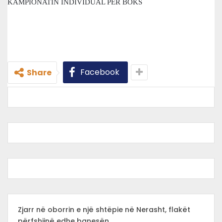
Facebook
Share
Zjarr në oborrin e një shtëpie në Nerasht, flakët
përfshijnë edhe banesën