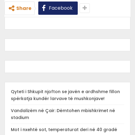
Facebook
Share
Qyteti i Shkupit njofton se javën e ardhshme fillon
spërkatja kundër larvave të mushkonjave!
Vandalizëm në Çair: Dëmtohen mbishkrimet në
stadium
Mot i nxehtë sot, temperaturat deri në 40 gradë