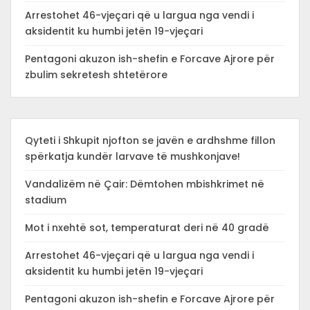
Arrestohet 46-vjeçari që u largua nga vendi i
aksidentit ku humbi jetën 19-vjeçari
Pentagoni akuzon ish-shefin e Forcave Ajrore për
zbulim sekretesh shtetërore
Qyteti i Shkupit njofton se javën e ardhshme fillon
spërkatja kundër larvave të mushkonjave!
Vandalizëm në Çair: Dëmtohen mbishkrimet në
stadium
Mot i nxehtë sot, temperaturat deri në 40 gradë
Arrestohet 46-vjeçari që u largua nga vendi i
aksidentit ku humbi jetën 19-vjeçari
Pentagoni akuzon ish-shefin e Forcave Ajrore për