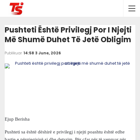
Pushteti Është Privilegj Por I Njejti
Më Shumë Duhet Të Jetë Obligim
Publikuar
14:58 3 June, 2026
Ejup Berisha
Pushteti sa është dëshirë e privilegj i njejti poashtu është edhe
bartje e përgjegjsisë si dhe detyrim. Për çfar për të vepruar për