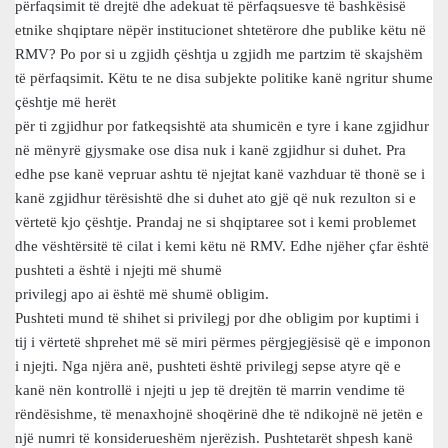
përfaqsimit të drejtë dhe adekuat të përfaqsuesve të bashkësisë
etnike shqiptare nëpër institucionet shtetërore dhe publike këtu në
RMV? Po por si u zgjidh çështja u zgjidh me partzim të skajshëm
të përfaqsimit. Këtu te ne disa subjekte politike kanë ngritur shume
çështje më herët
për ti zgjidhur por fatkeqsishtë ata shumicën e tyre i kane zgjidhur
në mënyrë gjysmake ose disa nuk i kanë zgjidhur si duhet. Pra
edhe pse kanë vepruar ashtu të njejtat kanë vazhduar të thonë se i
kanë zgjidhur tërësishtë dhe si duhet ato gjë që nuk rezulton si e
vërtetë kjo çështje. Prandaj ne si shqiptaree sot i kemi problemet
dhe vështërsitë të cilat i kemi këtu në RMV. Edhe njëher çfar është
pushteti a është i njejti më shumë
privilegj apo ai është më shumë obligim.
Pushteti mund të shihet si privilegj por dhe obligim por kuptimi i
tij i vërtetë shprehet më së miri përmes përgjegjësisë që e imponon
i njejti. Nga njëra anë, pushteti është privilegj sepse atyre që e
kanë nën kontrollë i njejti u jep të drejtën të marrin vendime të
rëndësishme, të menaxhojnë shoqërinë dhe të ndikojnë në jetën e
një numri të konsiderueshëm njerëzish. Pushtetarët shpesh kanë