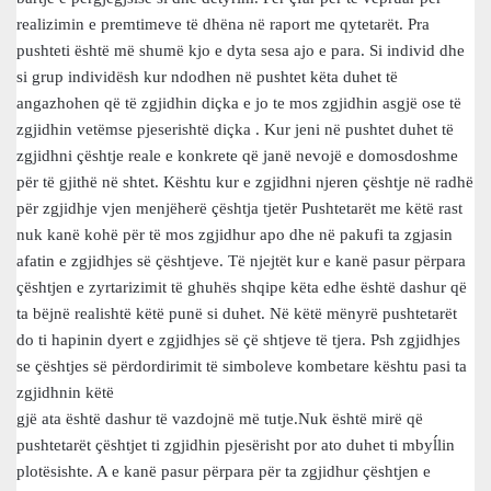
realizimin e premtimeve të dhëna në raport me qytetarët. Pra
pushteti është më shumë kjo e dyta sesa ajo e para. Si individ dhe
si grup individësh kur ndodhen në pushtet këta duhet të
angazhohen që të zgjidhin diçka e jo te mos zgjidhin asgjë ose të
zgjidhin vetëmse pjeserishtë diçka . Kur jeni në pushtet duhet të
zgjidhni çështje reale e konkrete që janë nevojë e domosdoshme
për të gjithë në shtet. Kështu kur e zgjidhni njeren çështje në radhë
për zgjidhje vjen menjëherë çështja tjetër Pushtetarët me këtë rast
nuk kanë kohë për të mos zgjidhur apo dhe në pakufi ta zgjasin
afatin e zgjidhjes së çështjeve. Të njejtët kur e kanë pasur përpara
çështjen e zyrtarizimit të ghuhës shqipe këta edhe është dashur që
ta bëjnë realishtë këtë punë si duhet. Në këtë mënyrë pushtetarët
do ti hapinin dyert e zgjidhjes së çë shtjeve të tjera. Psh zgjidhjes
se çështjes së përdordirimit të simboleve kombetare kështu pasi ta
zgjidhnin këtë
gjë ata është dashur të vazdojnë më tutje.Nuk është mirë që
pushtetarët çështjet ti zgjidhin pjesërisht por ato duhet ti mbyĺlin
plotësishte. A e kanë pasur përpara për ta zgjidhur çështjen e