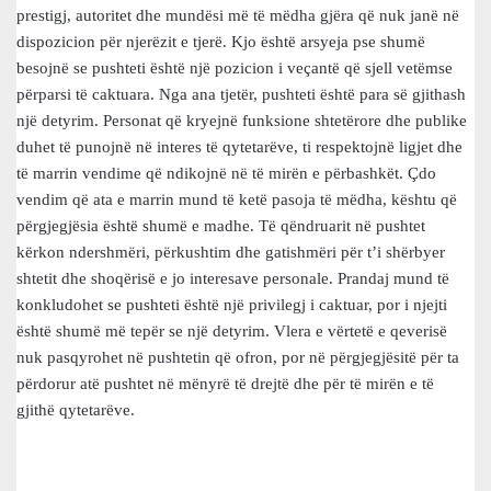
prestigj, autoritet dhe mundësi më të mëdha gjëra që nuk janë në
dispozicion për njerëzit e tjerë. Kjo është arsyeja pse shumë
besojnë se pushteti është një pozicion i veçantë që sjell vetëmse
përparsi të caktuara. Nga ana tjetër, pushteti është para së gjithash
një detyrim. Personat që kryejnë funksione shtetërore dhe publike
duhet të punojnë në interes të qytetarëve, ti respektojnë ligjet dhe
të marrin vendime që ndikojnë në të mirën e përbashkët. Çdo
vendim që ata e marrin mund të ketë pasoja të mëdha, kështu që
përgjegjësia është shumë e madhe. Të qëndruarit në pushtet
kërkon ndershmëri, përkushtim dhe gatishmëri për t’i shërbyer
shtetit dhe shoqërisë e jo interesave personale. Prandaj mund të
konkludohet se pushteti është një privilegj i caktuar, por i njejti
është shumë më tepër se një detyrim. Vlera e vërtetë e qeverisë
nuk pasqyrohet në pushtetin që ofron, por në përgjegjësitë për ta
përdorur atë pushtet në mënyrë të drejtë dhe për të mirën e të
gjithë qytetarëve.