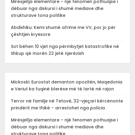
Mirësjellja elementare – një fenomen pothuajse i
dëbuar nga diskursi i shumë mediave dhe
strukturave tona politike
Abdixhiku: Kemi shumë afrime me VV, por jo për
çështjen kryesore
Sot bëhen 10 vjet nga përmbytjet katastrofike në
Shkup që morën 22 jetë njerëzish
Mickoski: Eurostat demanton opozitën, Maqedonia
e Veriut ka fuqinë blerëse më të lartë në rajon
Terror në familje në Tetovë, 32-vjeçari kërcënonte
prindërit me thikë – arrestohet nga policia
Mirësjellja elementare – një fenomen pothuajse i
dëbuar nga diskursi i shumë mediave dhe
strukturave tona politike