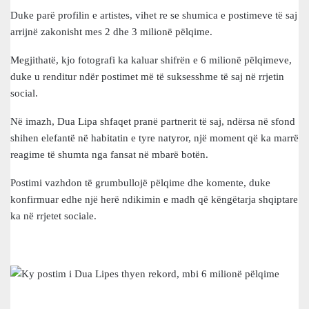
Duke parë profilin e artistes, vihet re se shumica e postimeve të saj
arrijnë zakonisht mes 2 dhe 3 milionë pëlqime.
Megjithatë, kjo fotografi ka kaluar shifrën e 6 milionë pëlqimeve,
duke u renditur ndër postimet më të suksesshme të saj në rrjetin
social.
Në imazh, Dua Lipa shfaqet pranë partnerit të saj, ndërsa në sfond
shihen elefantë në habitatin e tyre natyror, një moment që ka marrë
reagime të shumta nga fansat në mbarë botën.
Postimi vazhdon të grumbullojë pëlqime dhe komente, duke
konfirmuar edhe një herë ndikimin e madh që këngëtarja shqiptare
ka në rrjetet sociale.