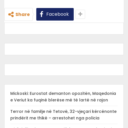
Facebook
Share
Mickoski: Eurostat demanton opozitën, Maqedonia
e Veriut ka fuqinë blerëse më të lartë në rajon
Terror në familje në Tetovë, 32-vjeçari kërcënonte
prindërit me thikë – arrestohet nga policia