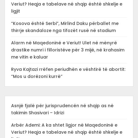
Veriut? Heqja e tabelave në shqip është shkelje e
ligjit
“Kosova është Serbi”, Mirlind Daku përballet me
thirrje skandaloze nga tifozët rusë në stadium
Alarm në Maqedoninë e Veriut! Ulet në mënyrë
drastike numri i filloristëve për 3 mijë, në krahasim
me vitin e kaluar
Ryva Kajtazi rrëfen periudhën e vështirë të abortit:
“Mos u dorëzoni kurrë”
Asnjë fjalë për jurisprudencën në shqip as në
takimin Shasivari – Idrizi
Arbër Ademi: A ka shtet ligjor në Maqedoninë e
Veriut? Heqja e tabelave në shqip është shkelje e