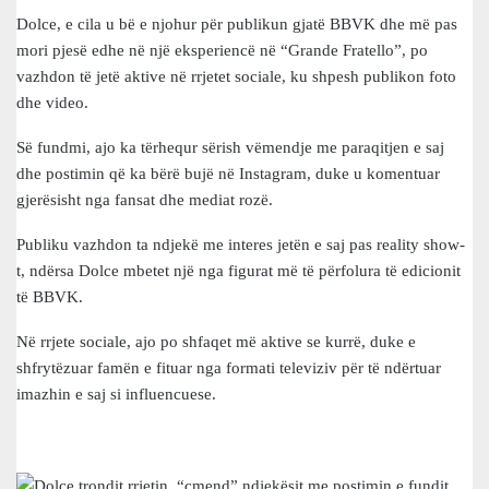
Dolce, e cila u bë e njohur për publikun gjatë BBVK dhe më pas
mori pjesë edhe në një eksperiencë në “Grande Fratello”, po
vazhdon të jetë aktive në rrjetet sociale, ku shpesh publikon foto
dhe video.
Së fundmi, ajo ka tërhequr sërish vëmendje me paraqitjen e saj
dhe postimin që ka bërë bujë në Instagram, duke u komentuar
gjerësisht nga fansat dhe mediat rozë.
Publiku vazhdon ta ndjekë me interes jetën e saj pas reality show-
t, ndërsa Dolce mbetet një nga figurat më të përfolura të edicionit
të BBVK.
Në rrjete sociale, ajo po shfaqet më aktive se kurrë, duke e
shfrytëzuar famën e fituar nga formati televiziv për të ndërtuar
imazhin e saj si influencuese.