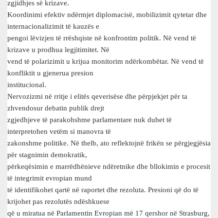
zgjidhjes së krizave.
Koordinimi efektiv ndërmjet diplomacisë, mobilizimit qytetar dhe
internacionalizimit të kauzës e
pengoi lëvizjen të rrëshqiste në konfrontim politik. Në vend të
krizave u prodhua legjitimitet. Në
vend të polarizimit u krijua monitorim ndërkombëtar. Në vend të
konfliktit u gjenerua presion
institucional.
Nervozizmi në rritje i elitës qeverisëse dhe përpjekjet për ta
zhvendosur debatin publik drejt
zgjedhjeve të parakohshme parlamentare nuk duhet të
interpretohen vetëm si manovra të
zakonshme politike. Në thelb, ato reflektojnë frikën se përgjegjësia
për stagnimin demokratik,
përkeqësimin e marrëdhënieve ndëretnike dhe bllokimin e procesit
të integrimit evropian mund
të identifikohet qartë në raportet dhe rezoluta. Presioni që do të
krijohet pas rezolutës ndëshkuese
që u miratua në Parlamentin Evropian më 17 qershor në Strasburg,