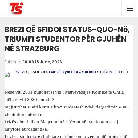
BREZI QË SFIDOI STATUS-QUO-Në,
TRIUMFI STUDENTOR PËR GJUHËN
NË STRAZBURG
Publikuar
10:09 18 June, 2026
Nëse viti 2001 kujtohet si viti i Marrëveshjes Kornizë të Ohrit,
atëherë viti 2026 mund të
regjistrohet si viti kur një brez studentësh ndali degradimin e saj,
identifikoi autorët e
krizës dhe riktheu Maqedoninë e Veriut në trajektoren e saj
natyrore euroatlantike.
Lëvizja studentore shqiptare përfaqëson jo vetëm një protestë të