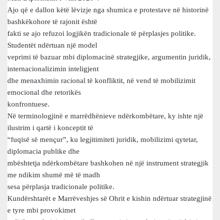
Ajo që e dallon këtë lëvizje nga shumica e protestave në historinë
bashkëkohore të rajonit është
fakti se ajo refuzoi logjikën tradicionale të përplasjes politike.
Studentët ndërtuan një model
veprimi të bazuar mbi diplomacinë strategjike, argumentin juridik,
internacionalizimin inteligjent
dhe menaxhimin racional të konfliktit, në vend të mobilizimit
emocional dhe retorikës
konfrontuese.
Në terminologjinë e marrëdhënieve ndërkombëtare, ky ishte një
ilustrim i qartë i konceptit të
“fuqisë së mençur”, ku legjitimiteti juridik, mobilizimi qytetar,
diplomacia publike dhe
mbështetja ndërkombëtare bashkohen në një instrument strategjik
me ndikim shumë më të madh
sesa përplasja tradicionale politike.
Kundërshtarët e Marrëveshjes së Ohrit e kishin ndërtuar strategjinë
e tyre mbi provokimet