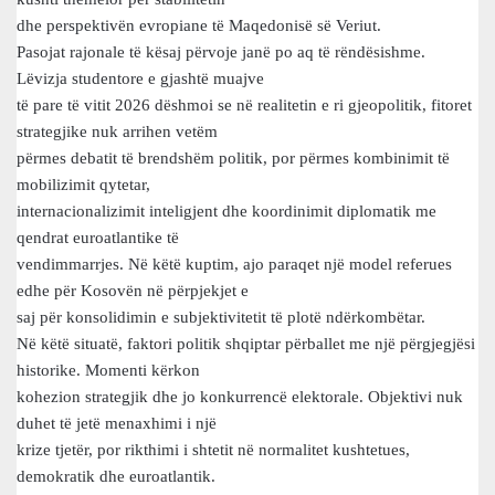
dhe perspektivën evropiane të Maqedonisë së Veriut.
Pasojat rajonale të kësaj përvoje janë po aq të rëndësishme.
Lëvizja studentore e gjashtë muajve
të pare të vitit 2026 dëshmoi se në realitetin e ri gjeopolitik, fitoret
strategjike nuk arrihen vetëm
përmes debatit të brendshëm politik, por përmes kombinimit të
mobilizimit qytetar,
internacionalizimit inteligjent dhe koordinimit diplomatik me
qendrat euroatlantike të
vendimmarrjes. Në këtë kuptim, ajo paraqet një model referues
edhe për Kosovën në përpjekjet e
saj për konsolidimin e subjektivitetit të plotë ndërkombëtar.
Në këtë situatë, faktori politik shqiptar përballet me një përgjegjësi
historike. Momenti kërkon
kohezion strategjik dhe jo konkurrencë elektorale. Objektivi nuk
duhet të jetë menaxhimi i një
krize tjetër, por rikthimi i shtetit në normalitet kushtetues,
demokratik dhe euroatlantik.