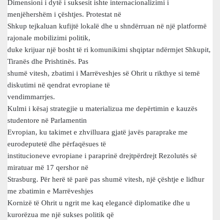
Dimensioni i dytë i suksesit ishte internacionalizimi i
menjëhershëm i çështjes. Protestat në
Shkup tejkaluan kufijtë lokalë dhe u shndërruan në një platformë
rajonale mobilizimi politik,
duke krijuar një bosht të ri komunikimi shqiptar ndërmjet Shkupit,
Tiranës dhe Prishtinës. Pas
shumë vitesh, zbatimi i Marrëveshjes së Ohrit u rikthye si temë
diskutimi në qendrat evropiane të
vendimmarrjes.
Kulmi i kësaj strategjie u materializua me depërtimin e kauzës
studentore në Parlamentin
Evropian, ku takimet e zhvilluara gjatë javës paraprake me
eurodeputetë dhe përfaqësues të
institucioneve evropiane i paraprinë drejtpërdrejt Rezolutës së
miratuar më 17 qershor në
Strasburg. Për herë të parë pas shumë vitesh, një çështje e lidhur
me zbatimin e Marrëveshjes
Kornizë të Ohrit u ngrit me kaq elegancë diplomatike dhe u
kurorëzua me një sukses politik që