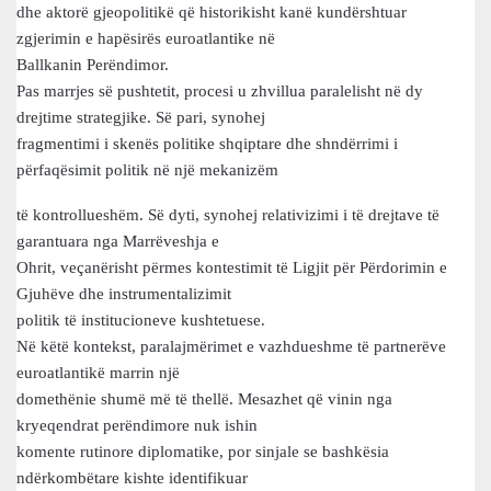
dhe aktorë gjeopolitikë që historikisht kanë kundërshtuar
zgjerimin e hapësirës euroatlantike në
Ballkanin Perëndimor.
Pas marrjes së pushtetit, procesi u zhvillua paralelisht në dy
drejtime strategjike. Së pari, synohej
fragmentimi i skenës politike shqiptare dhe shndërrimi i
përfaqësimit politik në një mekanizëm
të kontrollueshëm. Së dyti, synohej relativizimi i të drejtave të
garantuara nga Marrëveshja e
Ohrit, veçanërisht përmes kontestimit të Ligjit për Përdorimin e
Gjuhëve dhe instrumentalizimit
politik të institucioneve kushtetuese.
Në këtë kontekst, paralajmërimet e vazhdueshme të partnerëve
euroatlantikë marrin një
domethënie shumë më të thellë. Mesazhet që vinin nga
kryeqendrat perëndimore nuk ishin
komente rutinore diplomatike, por sinjale se bashkësia
ndërkombëtare kishte identifikuar