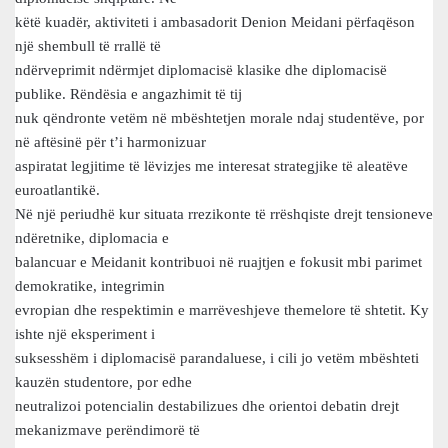
këtë kuadër, aktiviteti i ambasadorit Denion Meidani përfaqëson
një shembull të rrallë të
ndërveprimit ndërmjet diplomacisë klasike dhe diplomacisë
publike. Rëndësia e angazhimit të tij
nuk qëndronte vetëm në mbështetjen morale ndaj studentëve, por
në aftësinë për t’i harmonizuar
aspiratat legjitime të lëvizjes me interesat strategjike të aleatëve
euroatlantikë.
Në një periudhë kur situata rrezikonte të rrëshqiste drejt tensioneve
ndëretnike, diplomacia e
balancuar e Meidanit kontribuoi në ruajtjen e fokusit mbi parimet
demokratike, integrimin
evropian dhe respektimin e marrëveshjeve themelore të shtetit. Ky
ishte një eksperiment i
suksesshëm i diplomacisë parandaluese, i cili jo vetëm mbështeti
kauzën studentore, por edhe
neutralizoi potencialin destabilizues dhe orientoi debatin drejt
mekanizmave perëndimorë të