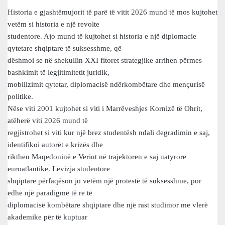
Historia e gjashtëmujorit të parë të vitit 2026 mund të mos kujtohet
vetëm si historia e një revolte
studentore. Ajo mund të kujtohet si historia e një diplomacie
qytetare shqiptare të suksesshme, që
dëshmoi se në shekullin XXI fitoret strategjike arrihen përmes
bashkimit të legjitimitetit juridik,
mobilizimit qytetar, diplomacisë ndërkombëtare dhe mençurisë
politike.
Nëse viti 2001 kujtohet si viti i Marrëveshjes Kornizë të Ohrit,
atëherë viti 2026 mund të
regjistrohet si viti kur një brez studentësh ndali degradimin e saj,
identifikoi autorët e krizës dhe
riktheu Maqedoninë e Veriut në trajektoren e saj natyrore
euroatlantike. Lëvizja studentore
shqiptare përfaqëson jo vetëm një protestë të suksesshme, por
edhe një paradigmë të re të
diplomacisë kombëtare shqiptare dhe një rast studimor me vlerë
akademike për të kuptuar