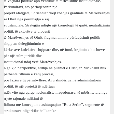
të veçuara politike apo vendime të rastësishme institucionale.
Përkundrazi, ato përfaqësonin një
projekt afatgjatë, i orientuar drejt zbehjes graduale të Marrëveshjes
së Ohrit nga përmbajtja e saj
substanciale. Strategjia ndiqte një kronologji të qartë: neutralizimin
politik të aktorëve të procesit
të Marrëveshjes së Ohrit, fragmentimin e përfaqësimit politik
shqiptar, delegjitimimin e
kërkesave kolektive shqiptare dhe, në fund, krijimin e kushteve
për një sulm juridik dhe
institucional ndaj vetë Marrëveshjes.
Nga kjo perspektivë, ardhja në pushtet e Hristijan Mickoskit nuk
përbënte fillimin e këtij procesi,
por fazën e tij përmbyllëse. Ai u shndërrua në administratorin
politik të një projekti të ndërtuar
ndër vite nga qarqe nacionaliste maqedonase, të mbështetura nga
rrjete rajonale ndikimi të
lidhura me konceptin e ashtuquajtur “Bota Serbe”, segmente të
strukturave oligarkike ballkanike