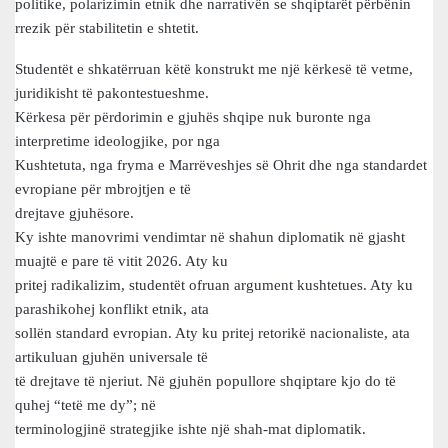
politike, polarizimin etnik dhe narrativën se shqiptarët përbënin
rrezik për stabilitetin e shtetit.
Studentët e shkatërruan këtë konstrukt me një kërkesë të vetme,
juridikisht të pakontestueshme.
Kërkesa për përdorimin e gjuhës shqipe nuk buronte nga
interpretime ideologjike, por nga
Kushtetuta, nga fryma e Marrëveshjes së Ohrit dhe nga standardet
evropiane për mbrojtjen e të
drejtave gjuhësore.
Ky ishte manovrimi vendimtar në shahun diplomatik në gjasht
muajtë e pare të vitit 2026. Aty ku
pritej radikalizim, studentët ofruan argument kushtetues. Aty ku
parashikohej konflikt etnik, ata
sollën standard evropian. Aty ku pritej retorikë nacionaliste, ata
artikuluan gjuhën universale të
të drejtave të njeriut. Në gjuhën popullore shqiptare kjo do të
quhej “tetë me dy”; në
terminologjinë strategjike ishte një shah-mat diplomatik.