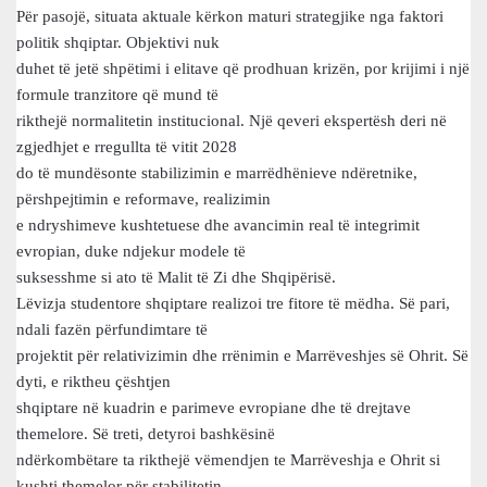
Për pasojë, situata aktuale kërkon maturi strategjike nga faktori
politik shqiptar. Objektivi nuk
duhet të jetë shpëtimi i elitave që prodhuan krizën, por krijimi i një
formule tranzitore që mund të
rikthejë normalitetin institucional. Një qeveri ekspertësh deri në
zgjedhjet e rregullta të vitit 2028
do të mundësonte stabilizimin e marrëdhënieve ndëretnike,
përshpejtimin e reformave, realizimin
e ndryshimeve kushtetuese dhe avancimin real të integrimit
evropian, duke ndjekur modele të
suksesshme si ato të Malit të Zi dhe Shqipërisë.
Lëvizja studentore shqiptare realizoi tre fitore të mëdha. Së pari,
ndali fazën përfundimtare të
projektit për relativizimin dhe rrënimin e Marrëveshjes së Ohrit. Së
dyti, e riktheu çështjen
shqiptare në kuadrin e parimeve evropiane dhe të drejtave
themelore. Së treti, detyroi bashkësinë
ndërkombëtare ta rikthejë vëmendjen te Marrëveshja e Ohrit si
kushti themelor për stabilitetin