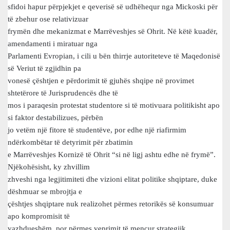
sfidoi hapur përpjekjet e qeverisë së udhëhequr nga Mickoski për
të zbehur ose relativizuar
frymën dhe mekanizmat e Marrëveshjes së Ohrit. Në këtë kuadër,
amendamenti i miratuar nga
Parlamenti Evropian, i cili u bën thirrje autoriteteve të Maqedonisë
së Veriut të zgjidhin pa
vonesë çështjen e përdorimit të gjuhës shqipe në provimet
shtetërore të Jurisprudencës dhe të
mos i paraqesin protestat studentore si të motivuara politikisht apo
si faktor destabilizues, përbën
jo vetëm një fitore të studentëve, por edhe një riafirmim
ndërkombëtar të detyrimit për zbatimin
e Marrëveshjes Kornizë të Ohrit “si në ligj ashtu edhe në frymë”.
Njëkohësisht, ky zhvillim
zhveshi nga legjitimiteti dhe vizioni elitat politike shqiptare, duke
dëshmuar se mbrojtja e
çështjes shqiptare nuk realizohet përmes retorikës së konsumuar
apo kompromisit të
vazhdueshëm, por përmes veprimit të mençur strategjik,