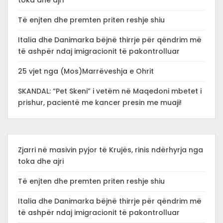
toka dhe ajri
Të enjten dhe premten priten reshje shiu
Italia dhe Danimarka bëjnë thirrje për qëndrim më
të ashpër ndaj imigracionit të pakontrolluar
25 vjet nga (Mos)Marrëveshja e Ohrit
SKANDAL: “Pet Skeni” i vetëm në Maqedoni mbetet i
prishur, pacientë me kancer presin me muaji!
Zjarri në masivin pyjor të Krujës, rinis ndërhyrja nga
toka dhe ajri
Të enjten dhe premten priten reshje shiu
Italia dhe Danimarka bëjnë thirrje për qëndrim më
të ashpër ndaj imigracionit të pakontrolluar