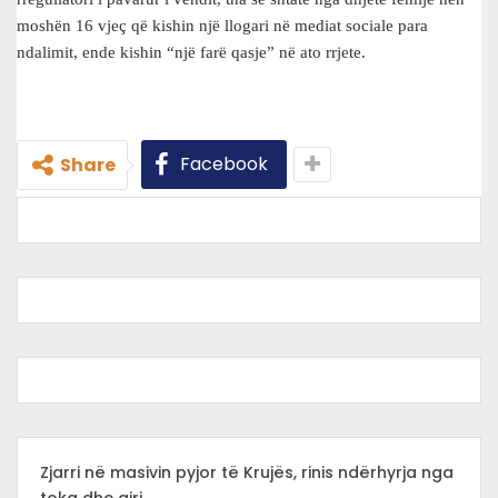
moshën 16 vjeç që kishin një llogari në mediat sociale para
ndalimit, ende kishin “një farë qasje” në ato rrjete.
Facebook
Share
Zjarri në masivin pyjor të Krujës, rinis ndërhyrja nga