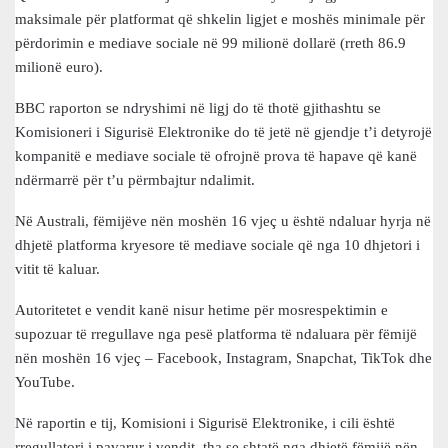
maksimale për platformat që shkelin ligjet e moshës minimale për
përdorimin e mediave sociale në 99 milionë dollarë (rreth 86.9
milionë euro).
BBC raporton se ndryshimi në ligj do të thotë gjithashtu se
Komisioneri i Sigurisë Elektronike do të jetë në gjendje t’i detyrojë
kompanitë e mediave sociale të ofrojnë prova të hapave që kanë
ndërmarrë për t’u përmbajtur ndalimit.
Në Australi, fëmijëve nën moshën 16 vjeç u është ndaluar hyrja në
dhjetë platforma kryesore të mediave sociale që nga 10 dhjetori i
vitit të kaluar.
Autoritetet e vendit kanë nisur hetime për mosrespektimin e
supozuar të rregullave nga pesë platforma të ndaluara për fëmijë
nën moshën 16 vjeç – Facebook, Instagram, Snapchat, TikTok dhe
YouTube.
Në raportin e tij, Komisioni i Sigurisë Elektronike, i cili është
rregullatori i pavarur i vendit, tha se shtatë nga dhjetë fëmijë nën