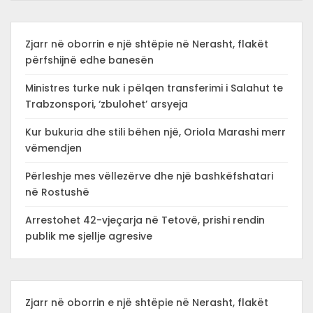
Zjarr në oborrin e një shtëpie në Nerasht, flakët
përfshijnë edhe banesën
Ministres turke nuk i pëlqen transferimi i Salahut te
Trabzonspori, ‘zbulohet’ arsyeja
Kur bukuria dhe stili bëhen një, Oriola Marashi merr
vëmendjen
Përleshje mes vëllezërve dhe një bashkëfshatari
në Rostushë
Arrestohet 42-vjeçarja në Tetovë, prishi rendin
publik me sjellje agresive
Zjarr në oborrin e një shtëpie në Nerasht, flakët