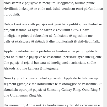
ekosistemin e pajisjeve të mençura. Megjithatë, burime pranë
zhvillimit theksojnë se ende nuk është vendosur emri përfundimtar
i produktit.
Detaje konkrete rreth pajisjes nuk janë bërë publike, por thuhet se
projekti tashmë ka hyrë në fazën e zhvillimit aktiv. Unaza
inteligjente pritet të fokusohet në funksione të ngjashme me
pajisjet ekzistuese të shëndetit dhe monitorimit të aktivitetit fizik.
Apple, ndërkohë, është përfolur së fundmi edhe për projekte të
tjera në fushën e pajisjeve të veshshme, përfshirë syze inteligjente
dhe pajisje të reja të bazuara në inteligjencën artificiale, si dhe
AirPods Pro me kamera të integruara.
Nëse ky produkt prezantohet zyrtarisht, Apple do të futet në një
segment gjithnjë e më konkurrues të teknologjisë së veshshme, ku
aktualisht operojnë pajisje si Samsung Galaxy Ring, Oura Ring 5
dhe Ultrahuman Ring Air.
Për momentin, Apple nuk ka konfirmuar zyrtarisht ekzistencën e