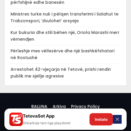
përfshijnë edhe banesën
Ministres turke nuk i pëlqen transferimi i Salahut te
Trabzonspori, ‘zbulohet’ arsyeja
Kur bukuria dhe stili bëhen një, Oriola Marashi merr
vëmendjen
Përleshje mes vëllezërve dhe një bashkëfshatari
në Rostushë
Arrestohet 42-vjeçarja në Tetovë, prishi rendin
publik me sjellje agresive
BALLINA
Arkiva
Privacy Policy
TetovaSot App
✕
Instalo
© 2026 -
Shkarkoje tani nga playstore!