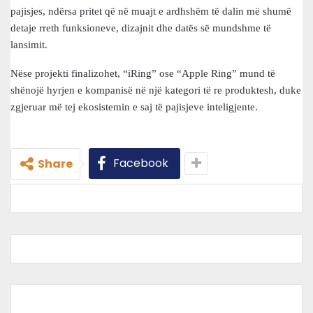
pajisjes, ndërsa pritet që në muajt e ardhshëm të dalin më shumë
detaje rreth funksioneve, dizajnit dhe datës së mundshme të
lansimit.
Nëse projekti finalizohet, “iRing” ose “Apple Ring” mund të
shënojë hyrjen e kompanisë në një kategori të re produktesh, duke
zgjeruar më tej ekosistemin e saj të pajisjeve inteligjente.
Facebook
Share