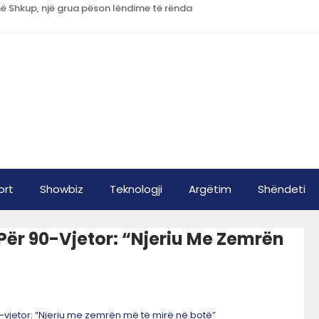
ë Shkup, një grua pëson lëndime të rënda
ort
Showbiz
Teknologji
Argëtim
Shëndeti
Për 90-Vjetor: “Njeriu Me Zemrën