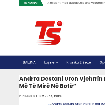
TRENDING
Aksident mes autobusit dhe veturës n
BALLINA
Lajme
Kronika E Zezë
Sp
Andrra Destani Uron Vjehrrin 
Më Të Mirë Në Botë”
Publikuar
04:13 2 June, 2026