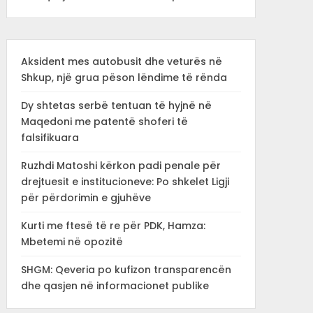
Aksident mes autobusit dhe veturës në
Shkup, një grua pëson lëndime të rënda
Dy shtetas serbë tentuan të hyjnë në
Maqedoni me patentë shoferi të
falsifikuara
Ruzhdi Matoshi kërkon padi penale për
drejtuesit e institucioneve: Po shkelet Ligji
për përdorimin e gjuhëve
Kurti me ftesë të re për PDK, Hamza:
Mbetemi në opozitë
SHGM: Qeveria po kufizon transparencën
dhe qasjen në informacionet publike