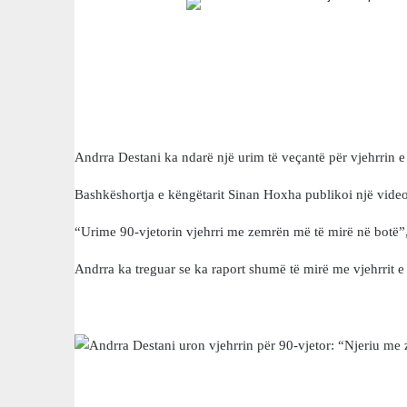
Andrra Destani ka ndarë një urim të veçantë për vjehrrin e s
Bashkëshortja e këngëtarit Sinan Hoxha publikoi një video f
“Urime 90-vjetorin vjehrri me zemrën më të mirë në botë”,
Andrra ka treguar se ka raport shumë të mirë me vjehrrit e 