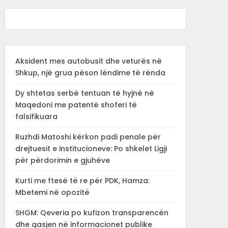
Aksident mes autobusit dhe veturës në
Shkup, një grua pëson lëndime të rënda
Dy shtetas serbë tentuan të hyjnë në
Maqedoni me patentë shoferi të
falsifikuara
Ruzhdi Matoshi kërkon padi penale për
drejtuesit e institucioneve: Po shkelet Ligji
për përdorimin e gjuhëve
Kurti me ftesë të re për PDK, Hamza:
Mbetemi në opozitë
SHGM: Qeveria po kufizon transparencën
dhe qasjen në informacionet publike