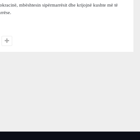
kracinë, mbështesin sipërmarrësit dhe krijojnë kushte më të
rrëse.