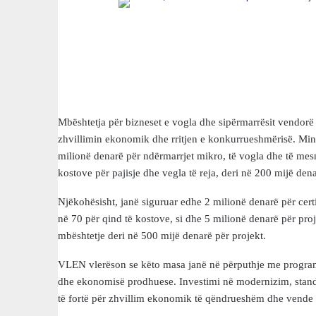
Mbështetja për bizneset e vogla dhe sipërmarrësit vendor
zhvillimin ekonomik dhe rritjen e konkurrueshmërisë. Mini
milionë denarë për ndërmarrjet mikro, të vogla dhe të mes
kostove për pajisje dhe vegla të reja, deri në 200 mijë den
Njëkohësisht, janë siguruar edhe 2 milionë denarë për cer
në 70 për qind të kostove, si dhe 5 milionë denarë për pr
mbështetje deri në 500 mijë denarë për projekt.
VLEN vlerëson se këto masa janë në përputhje me programi
dhe ekonomisë prodhuese. Investimi në modernizim, stan
të fortë për zhvillim ekonomik të qëndrueshëm dhe vende t