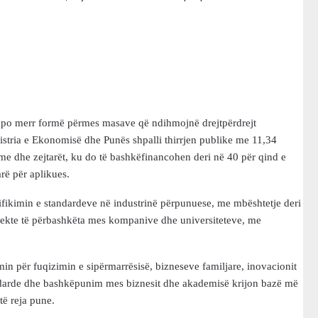
ë po merr formë përmes masave që ndihmojnë drejtpërdrejt
stria e Ekonomisë dhe Punës shpalli thirrjen publike me 11,34
me dhe zejtarët, ku do të bashkëfinancohen deri në 40 për qind e
arë për aplikues.
tifikimin e standardeve në industrinë përpunuese, me mbështetje deri
ojekte të përbashkëta mes kompanive dhe universiteteve, me
n për fuqizimin e sipërmarrësisë, bizneseve familjare, inovacionit
darde dhe bashkëpunim mes biznesit dhe akademisë krijon bazë më
ë reja pune.