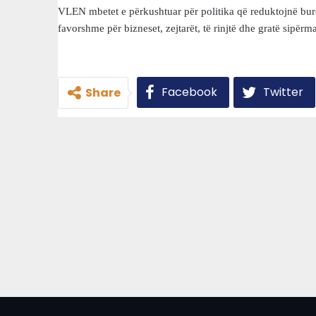
VLEN mbetet e përkushtuar për politika që reduktojnë buro
favorshme për bizneset, zejtarët, të rinjtë dhe gratë sipërma
Facebook
Twitter
Share