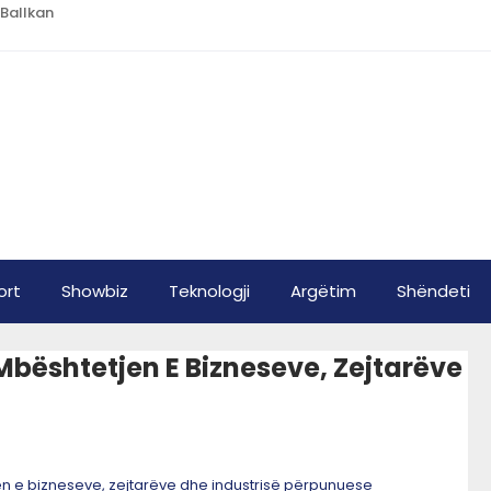
 Ballkan
ort
Showbiz
Teknologji
Argëtim
Shëndeti
 Mbështetjen E Bizneseve, Zejtarëve