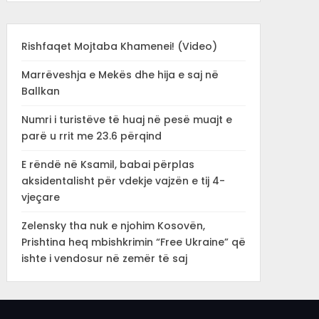
Rishfaqet Mojtaba Khamenei! (Video)
Marrëveshja e Mekës dhe hija e saj në
Ballkan
Numri i turistëve të huaj në pesë muajt e
parë u rrit me 23.6 përqind
E rëndë në Ksamil, babai përplas
aksidentalisht për vdekje vajzën e tij 4-
vjeçare
Zelensky tha nuk e njohim Kosovën,
Prishtina heq mbishkrimin “Free Ukraine” që
ishte i vendosur në zemër të saj