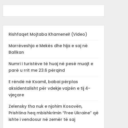
Rishfaqet Mojtaba Khamenei! (Video)
Marrëveshja e Mekës dhe hija e saj në
Ballkan
Numri i turistëve të huaj në pesë muajt e
parë u rrit me 23.6 përqind
E rëndë në Ksamil, babai përplas
aksidentalisht për vdekje vajzën e tij 4-
vjeçare
Zelensky tha nuk e njohim Kosovën,
Prishtina heq mbishkrimin “Free Ukraine” që
ishte i vendosur në zemër të saj