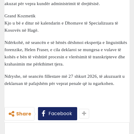
akuzat për vepra kundër administrimit të drejtësisë.
Grand Kozmetik
Kjo u bë e ditur në kalendarin e Dhomave të Specializuara të
Kosovës në Hagë.
Ndërkohë, në seancën e së hënës dëshmoi ekspertja e linguistikës
forenzike, Helen Fraser, e cila deklaroi se mungesa e vulave të
kohës e bën të vështirë procesin e vlerësimit të transkripteve dhe
krahasimin me përkthimet tjera.
Ndryshe, në seancën fillestare më 27 shkurt 2026, të akuzuarit u
deklaruan të pafajshëm për veprat penale që iu ngarkohen.
Facebook
Share