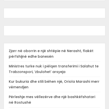
Zjarr në oborrin e një shtëpie në Nerasht, flakët
përfshijnë edhe banesën
Ministres turke nuk i pëlqen transferimi i Salahut te
Trabzonspori, ‘zbulohet’ arsyeja
Kur bukuria dhe stili bëhen një, Oriola Marashi merr
vëmendjen
Përleshje mes vëllezërve dhe një bashkëfshatari
në Rostushë