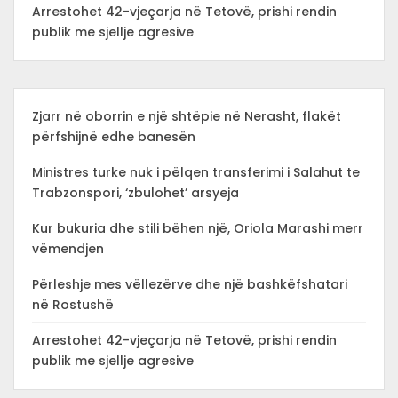
Arrestohet 42-vjeçarja në Tetovë, prishi rendin
publik me sjellje agresive
Zjarr në oborrin e një shtëpie në Nerasht, flakët
përfshijnë edhe banesën
Ministres turke nuk i pëlqen transferimi i Salahut te
Trabzonspori, ‘zbulohet’ arsyeja
Kur bukuria dhe stili bëhen një, Oriola Marashi merr
vëmendjen
Përleshje mes vëllezërve dhe një bashkëfshatari
në Rostushë
Arrestohet 42-vjeçarja në Tetovë, prishi rendin
publik me sjellje agresive