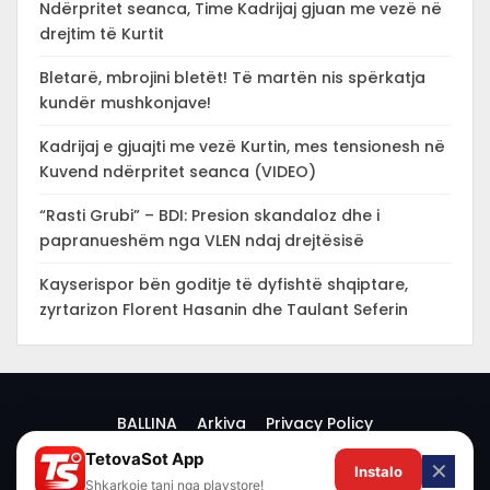
Ndërpritet seanca, Time Kadrijaj gjuan me vezë në
drejtim të Kurtit
Bletarë, mbrojini bletët! Të martën nis spërkatja
kundër mushkonjave!
Kadrijaj e gjuajti me vezë Kurtin, mes tensionesh në
Kuvend ndërpritet seanca (VIDEO)
“Rasti Grubi” – BDI: Presion skandaloz dhe i
papranueshëm nga VLEN ndaj drejtësisë
Kayserispor bën goditje të dyfishtë shqiptare,
zyrtarizon Florent Hasanin dhe Taulant Seferin
BALLINA
Arkiva
Privacy Policy
TetovaSot App
✕
Instalo
© 2026 -
Shkarkoje tani nga playstore!