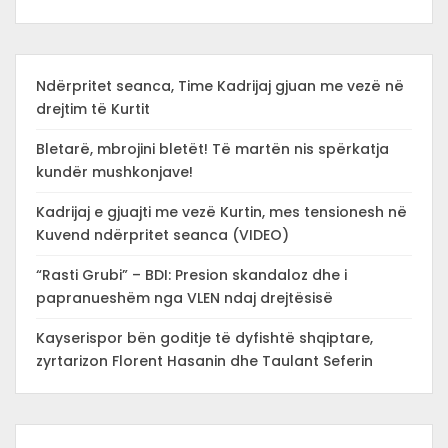
Ndërpritet seanca, Time Kadrijaj gjuan me vezë në
drejtim të Kurtit
Bletarë, mbrojini bletët! Të martën nis spërkatja
kundër mushkonjave!
Kadrijaj e gjuajti me vezë Kurtin, mes tensionesh në
Kuvend ndërpritet seanca (VIDEO)
“Rasti Grubi” – BDI: Presion skandaloz dhe i
papranueshëm nga VLEN ndaj drejtësisë
Kayserispor bën goditje të dyfishtë shqiptare,
zyrtarizon Florent Hasanin dhe Taulant Seferin