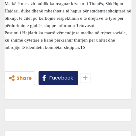
Me këtë mesazh publik ka reaguar kryetari i Tiranës, Shkëlqim
Hajdari, duke dhënë mbështetje të hapur për studentët shqiptarë në
Shkup, të cilët po kërkojnë respektimin e të drejtave të tyre për
përdorimin e gjuhës shqipe informon Tetovasot.
Postimi i Hajdarit ka marrë vëmendje të madhe në rrjetet sociale,
ku shumë qytetarë e kanë përkrahur thirrjen për unitet dhe
mbrojtje të identitetit kombëtar shqiptar.TS
Facebook
Share