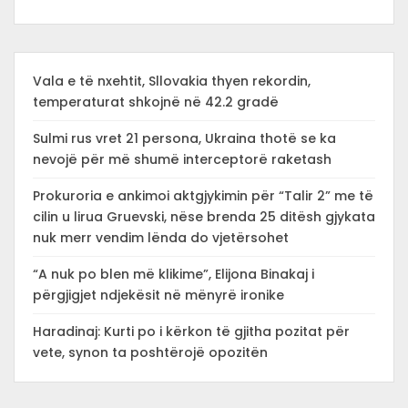
Vala e të nxehtit, Sllovakia thyen rekordin,
temperaturat shkojnë në 42.2 gradë
Sulmi rus vret 21 persona, Ukraina thotë se ka
nevojë për më shumë interceptorë raketash
Prokuroria e ankimoi aktgjykimin për “Talir 2” me të
cilin u lirua Gruevski, nëse brenda 25 ditësh gjykata
nuk merr vendim lënda do vjetërsohet
“A nuk po blen më klikime”, Elijona Binakaj i
përgjigjet ndjekësit në mënyrë ironike
Haradinaj: Kurti po i kërkon të gjitha pozitat për
vete, synon ta poshtërojë opozitën