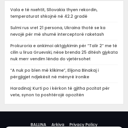
Vala e të nxehtit, Sllovakia thyen rekordin,
temperaturat shkojnë në 42.2 gradë
Sulmi rus vret 21 persona, Ukraina thotë se ka
nevojë për më shumë interceptorë raketash
Prokuroria e ankimoi aktgjykimin për “Talir 2” me të
cilin u lirua Gruevski, nëse brenda 25 ditësh gjykata
nuk merr vendim lënda do vjetërsohet
“A nuk po blen më klikime”, Elijona Binakaj i
përgjigjet ndjekësit në mënyrë ironike
Haradinaj: Kurti po i kërkon të gjitha pozitat për
vete, synon ta poshtërojë opozitën
BALLINA
Arkiva
Privacy Policy