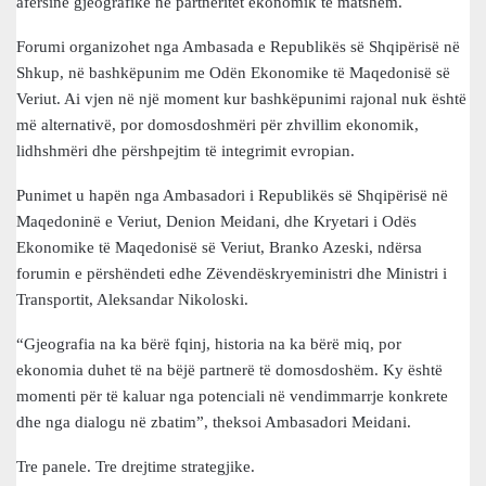
afërsinë gjeografike në partneritet ekonomik të matshëm.
Forumi organizohet nga Ambasada e Republikës së Shqipërisë në
Shkup, në bashkëpunim me Odën Ekonomike të Maqedonisë së
Veriut. Ai vjen në një moment kur bashkëpunimi rajonal nuk është
më alternativë, por domosdoshmëri për zhvillim ekonomik,
lidhshmëri dhe përshpejtim të integrimit evropian.
Punimet u hapën nga Ambasadori i Republikës së Shqipërisë në
Maqedoninë e Veriut, Denion Meidani, dhe Kryetari i Odës
Ekonomike të Maqedonisë së Veriut, Branko Azeski, ndërsa
forumin e përshëndeti edhe Zëvendëskryeministri dhe Ministri i
Transportit, Aleksandar Nikoloski.
“Gjeografia na ka bërë fqinj, historia na ka bërë miq, por
ekonomia duhet të na bëjë partnerë të domosdoshëm. Ky është
momenti për të kaluar nga potenciali në vendimmarrje konkrete
dhe nga dialogu në zbatim”, theksoi Ambasadori Meidani.
Tre panele. Tre drejtime strategjike.