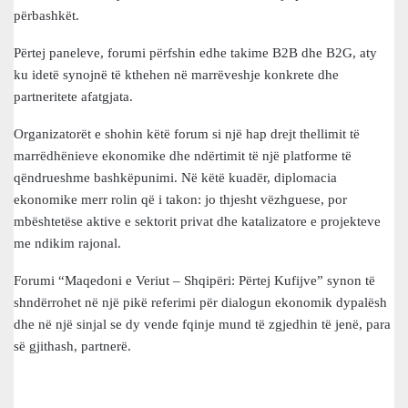
përbashkët.
Përtej paneleve, forumi përfshin edhe takime B2B dhe B2G, aty
ku idetë synojnë të kthehen në marrëveshje konkrete dhe
partneritete afatgjata.
Organizatorët e shohin këtë forum si një hap drejt thellimit të
marrëdhënieve ekonomike dhe ndërtimit të një platforme të
qëndrueshme bashkëpunimi. Në këtë kuadër, diplomacia
ekonomike merr rolin që i takon: jo thjesht vëzhguese, por
mbështetëse aktive e sektorit privat dhe katalizatore e projekteve
me ndikim rajonal.
Forumi “Maqedoni e Veriut – Shqipëri: Përtej Kufijve” synon të
shndërrohet në një pikë referimi për dialogun ekonomik dypalësh
dhe në një sinjal se dy vende fqinje mund të zgjedhin të jenë, para
së gjithash, partnerë.