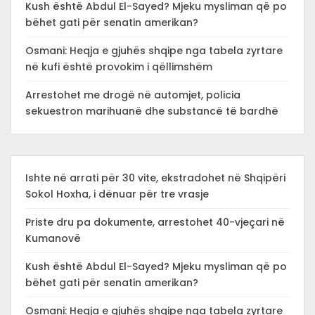
Kush është Abdul El-Sayed? Mjeku mysliman që po
bëhet gati për senatin amerikan?
Osmani: Heqja e gjuhës shqipe nga tabela zyrtare
në kufi është provokim i qëllimshëm
Arrestohet me drogë në automjet, policia
sekuestron marihuanë dhe substancë të bardhë
Ishte në arrati për 30 vite, ekstradohet në Shqipëri
Sokol Hoxha, i dënuar për tre vrasje
Priste dru pa dokumente, arrestohet 40-vjeçari në
Kumanovë
Kush është Abdul El-Sayed? Mjeku mysliman që po
bëhet gati për senatin amerikan?
Osmani: Heqja e gjuhës shqipe nga tabela zyrtare