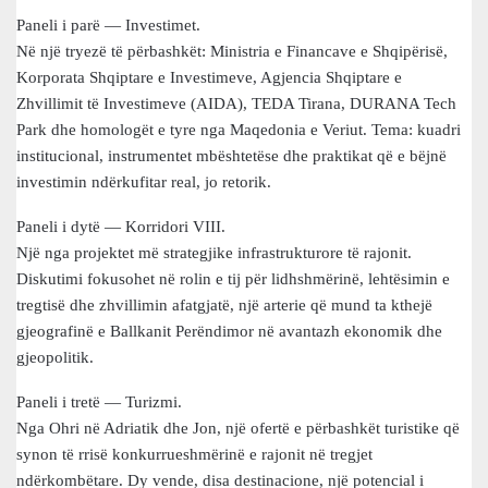
Paneli i parë — Investimet.
Në një tryezë të përbashkët: Ministria e Financave e Shqipërisë,
Korporata Shqiptare e Investimeve, Agjencia Shqiptare e
Zhvillimit të Investimeve (AIDA), TEDA Tirana, DURANA Tech
Park dhe homologët e tyre nga Maqedonia e Veriut. Tema: kuadri
institucional, instrumentet mbështetëse dhe praktikat që e bëjnë
investimin ndërkufitar real, jo retorik.
Paneli i dytë — Korridori VIII.
Një nga projektet më strategjike infrastrukturore të rajonit.
Diskutimi fokusohet në rolin e tij për lidhshmërinë, lehtësimin e
tregtisë dhe zhvillimin afatgjatë, një arterie që mund ta kthejë
gjeografinë e Ballkanit Perëndimor në avantazh ekonomik dhe
gjeopolitik.
Paneli i tretë — Turizmi.
Nga Ohri në Adriatik dhe Jon, një ofertë e përbashkët turistike që
synon të rrisë konkurrueshmërinë e rajonit në tregjet
ndërkombëtare. Dy vende, disa destinacione, një potencial i