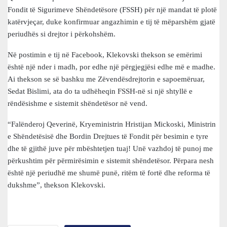
Fondit të Sigurimeve Shëndetësore (FSSH) për një mandat të plotë
katërvjeçar, duke konfirmuar angazhimin e tij të mëparshëm gjatë
periudhës si drejtor i përkohshëm.
Në postimin e tij në Facebook, Klekovski thekson se emërimi
është një nder i madh, por edhe një përgjegjësi edhe më e madhe.
Ai thekson se së bashku me Zëvendësdrejtorin e sapoemëruar,
Sedat Bislimi, ata do ta udhëheqin FSSH-në si një shtyllë e
rëndësishme e sistemit shëndetësor në vend.
“Falënderoj Qeverinë, Kryeministrin Hristijan Mickoski, Ministrin
e Shëndetësisë dhe Bordin Drejtues të Fondit për besimin e tyre
dhe të gjithë juve për mbështetjen tuaj! Unë vazhdoj të punoj me
përkushtim për përmirësimin e sistemit shëndetësor. Përpara nesh
është një periudhë me shumë punë, ritëm të fortë dhe reforma të
dukshme”, thekson Klekovski.