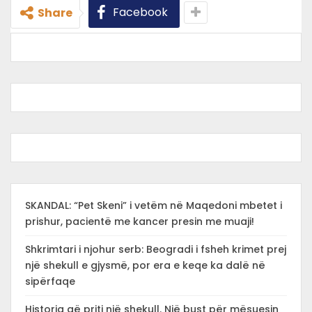
Facebook
Share
SKANDAL: “Pet Skeni” i vetëm në Maqedoni mbetet i
prishur, pacientë me kancer presin me muaji!
Shkrimtari i njohur serb: Beogradi i fsheh krimet prej
një shekull e gjysmë, por era e keqe ka dalë në
sipërfaqe
Historia që priti një shekull. Një bust për mësuesin