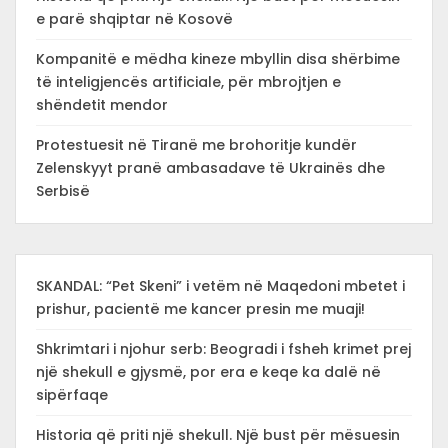
e parë shqiptar në Kosovë
Kompanitë e mëdha kineze mbyllin disa shërbime
të inteligjencës artificiale, për mbrojtjen e
shëndetit mendor
Protestuesit në Tiranë me brohoritje kundër
Zelenskyyt pranë ambasadave të Ukrainës dhe
Serbisë
SKANDAL: “Pet Skeni” i vetëm në Maqedoni mbetet i
prishur, pacientë me kancer presin me muaji!
Shkrimtari i njohur serb: Beogradi i fsheh krimet prej
një shekull e gjysmë, por era e keqe ka dalë në
sipërfaqe
Historia që priti një shekull. Një bust për mësuesin