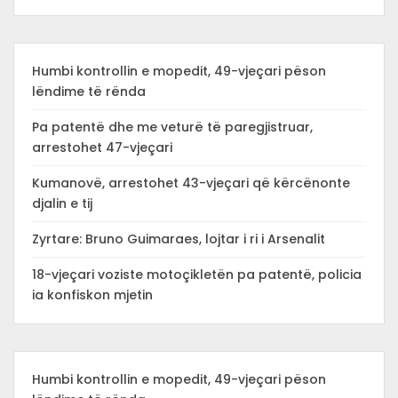
Humbi kontrollin e mopedit, 49-vjeçari pëson
lëndime të rënda
Pa patentë dhe me veturë të paregjistruar,
arrestohet 47-vjeçari
Kumanovë, arrestohet 43-vjeçari që kërcënonte
djalin e tij
Zyrtare: Bruno Guimaraes, lojtar i ri i Arsenalit
18-vjeçari voziste motoçikletën pa patentë, policia
ia konfiskon mjetin
Humbi kontrollin e mopedit, 49-vjeçari pëson