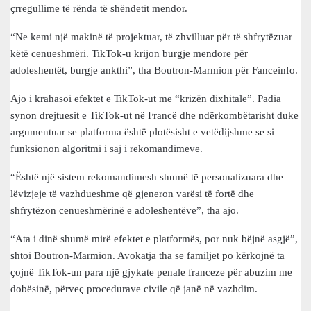
çrregullime të rënda të shëndetit mendor.
“Ne kemi një makinë të projektuar, të zhvilluar për të shfrytëzuar
këtë cenueshmëri. TikTok-u krijon burgje mendore për
adoleshentët, burgje ankthi”, tha Boutron-Marmion për Fanceinfo.
Ajo i krahasoi efektet e TikTok-ut me “krizën dixhitale”. Padia
synon drejtuesit e TikTok-ut në Francë dhe ndërkombëtarisht duke
argumentuar se platforma është plotësisht e vetëdijshme se si
funksionon algoritmi i saj i rekomandimeve.
“Është një sistem rekomandimesh shumë të personalizuara dhe
lëvizjeje të vazhdueshme që gjeneron varësi të fortë dhe
shfrytëzon cenueshmërinë e adoleshentëve”, tha ajo.
“Ata i dinë shumë mirë efektet e platformës, por nuk bëjnë asgjë”,
shtoi Boutron-Marmion. Avokatja tha se familjet po kërkojnë ta
çojnë TikTok-un para një gjykate penale franceze për abuzim me
dobësinë, përveç procedurave civile që janë në vazhdim.