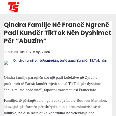
Qindra Familje Në Francë Ngrenë
Padi Kundër TikTok Nën Dyshimet
Për “abuzim”
Publikuar
10:13 12 May, 2026
Qindra familje paraqitën sot një padi kolektive në Zyrën e
prokurorit të Parisit kundër rrjetit social TikTok për dyshime
“abuzimi me dobësinë”, raportoi transmetuesi Franceinfo.
Familjet, të përfaqësuara nga avokatja Laure Boutron-Marmion,
akuzojnë platformën për shfrytëzimin e cenueshmërisë së të
miturve, në disa raste duke kontribuar në vetëvrasje dhe