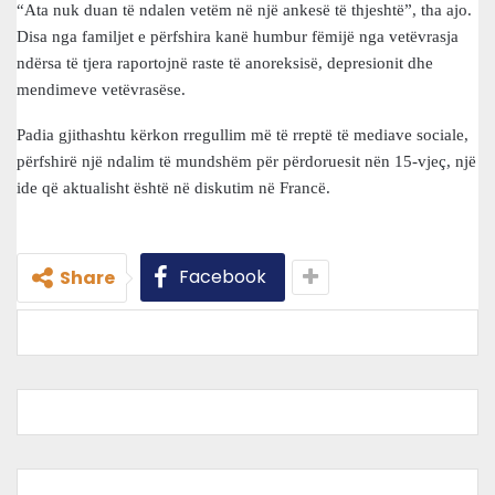
“Ata nuk duan të ndalen vetëm në një ankesë të thjeshtë”, tha ajo.
Disa nga familjet e përfshira kanë humbur fëmijë nga vetëvrasja
ndërsa të tjera raportojnë raste të anoreksisë, depresionit dhe
mendimeve vetëvrasëse.
Padia gjithashtu kërkon rregullim më të rreptë të mediave sociale,
përfshirë një ndalim të mundshëm për përdoruesit nën 15-vjeç, një
ide që aktualisht është në diskutim në Francë.
Facebook
Share