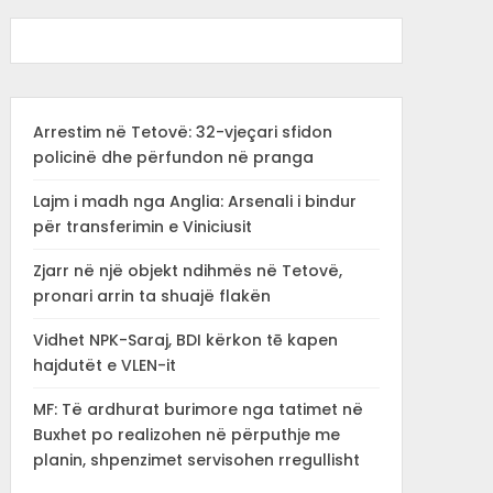
Arrestim në Tetovë: 32-vjeçari sfidon
policinë dhe përfundon në pranga
Lajm i madh nga Anglia: Arsenali i bindur
për transferimin e Viniciusit
Zjarr në një objekt ndihmës në Tetovë,
pronari arrin ta shuajë flakën
Vidhet NPK-Saraj, BDI kërkon tē kapen
hajdutët e VLEN-it
MF: Të ardhurat burimore nga tatimet në
Buxhet po realizohen në përputhje me
planin, shpenzimet servisohen rregullisht