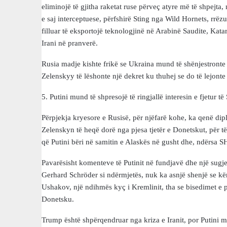
eliminojë të gjitha raketat ruse përveç atyre më të shpejta,
e saj interceptuese, përfshirë Sting nga Wild Hornets, rrëzu
filluar të eksportojë teknologjinë në Arabinë Saudite, Kat
Irani në pranverë.
Rusia madje kishte frikë se Ukraina mund të shënjestronte
Zelenskyy të lëshonte një dekret ku thuhej se do të lejonte
5. Putini mund të shpresojë të ringjallë interesin e fjetur t
Përpjekja kryesore e Rusisë, për njëfarë kohe, ka qenë di
Zelenskyn të heqë dorë nga pjesa tjetër e Donetskut, për t
që Putini bëri në samitin e Alaskës në gusht dhe, ndërsa
Pavarësisht komenteve të Putinit në fundjavë dhe një sug
Gerhard Schröder si ndërmjetës, nuk ka asnjë shenjë se kër
Ushakov, një ndihmës kyç i Kremlinit, tha se bisedimet e pa
Donetsku.
Trump është shpërqendruar nga kriza e Iranit, por Putini 