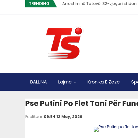
TRENDING
Arrestim në Tetovë: 32-vjeçari sfido
BALLINA
Lajme
Kronika E Zezë
Sp
Pse Putini Po Flet Tani Për Fu
Publikuar
09:54 12 May, 2026