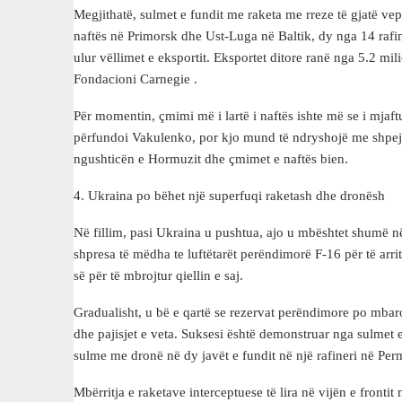
Megjithatë, sulmet e fundit me raketa me rreze të gjatë ve
naftës në Primorsk dhe Ust-Luga në Baltik, dy nga 14 rafin
ulur vëllimet e eksportit. Eksportet ditore ranë nga 5.2 mi
Fondacioni Carnegie .
Për momentin, çmimi më i lartë i naftës ishte më se i mjaf
përfundoi Vakulenko, por kjo mund të ndryshojë me shpejtë
ngushticën e Hormuzit dhe çmimet e naftës bien.
4. Ukraina po bëhet një superfuqi raketash dhe dronësh
Në fillim, pasi Ukraina u pushtua, ajo u mbështet shumë në
shpresa të mëdha te luftëtarët perëndimorë F-16 për të arri
së për të mbrojtur qiellin e saj.
Gradualisht, u bë e qartë se rezervat perëndimore po mbar
dhe pajisjet e veta. Suksesi është demonstruar nga sulmet e t
sulme me dronë në dy javët e fundit në një rafineri në Perm,
Mbërritja e raketave interceptuese të lira në vijën e fronti