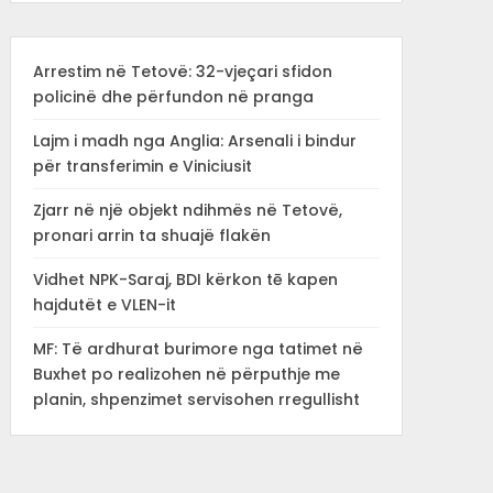
Arrestim në Tetovë: 32-vjeçari sfidon
policinë dhe përfundon në pranga
Lajm i madh nga Anglia: Arsenali i bindur
për transferimin e Viniciusit
Zjarr në një objekt ndihmës në Tetovë,
pronari arrin ta shuajë flakën
Vidhet NPK-Saraj, BDI kërkon tē kapen
hajdutët e VLEN-it
MF: Të ardhurat burimore nga tatimet në
Buxhet po realizohen në përputhje me
planin, shpenzimet servisohen rregullisht