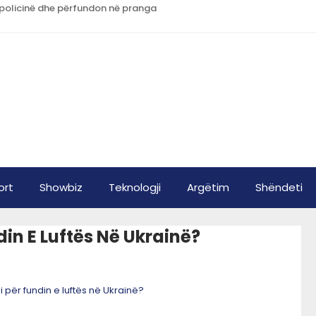
n policinë dhe përfundon në pranga
ort
Showbiz
Teknologji
Argëtim
Shëndeti
ndin E Luftës Në Ukrainë?