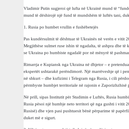
Vladimir Putin sugjeroi që lufta në Ukrainë mund të “fund
mund të dëshirojë një fund të mundshëm të luftës tani, duk
1. Rusia po humbet vrullin e fushëbetejës
Pas kundërsulmit të dështuar të Ukrainës në verën e vitit 20
Megjithëse sulmet ruse ishin të ngadalta, të ashpra dhe të 
se Ukraina po humbiste ngadalë por në mënyrë të pashma
Rimarrja e Kupiansk nga Ukraina në dhjetor – e pretendua
ekspertët ushtarakë perëndimorë. Një marrëveshje që i pengo
në shkurt – dhe kufizimi i Telegram nga Rusia, i cili për
përmbyste humbjet territoriale në rajonin e Zaporizhzhisë p
Në prill, sipas Institutit për Studimin e Luftës, Rusia humb
Rusia pësoi një humbje neto territori që nga gushti i vitit 
Rusisë) dhe vjen pasi pushtuesit bënë përparime të papërf
duket më e sigurt.