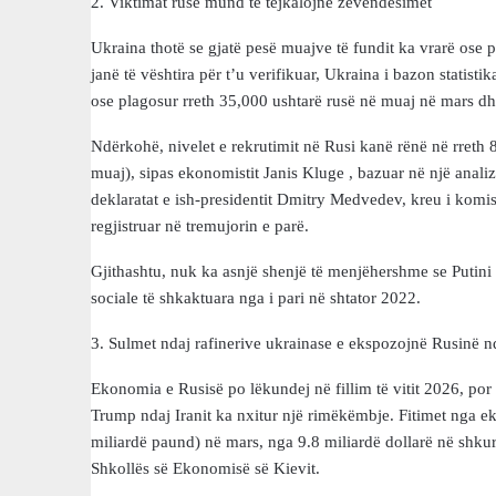
2. Viktimat ruse mund të tejkalojnë zëvendësimet
Ukraina thotë se gjatë pesë muajve të fundit ka vrarë ose
janë të vështira për t’u verifikuar, Ukraina i bazon statistik
ose plagosur rreth 35,000 ushtarë rusë në muaj në mars dhe
Ndërkohë, nivelet e rekrutimit në Rusi kanë rënë në rreth 
muaj), sipas ekonomistit Janis Kluge , bazuar në një analiz
deklaratat e ish-presidentit Dmitry Medvedev, kreu i komisi
regjistruar në tremujorin e parë.
Gjithashtu, nuk ka asnjë shenjë të menjëhershme se Putini k
sociale të shkaktuara nga i pari në shtator 2022.
3. Sulmet ndaj rafinerive ukrainase e ekspozojnë Rusinë nd
Ekonomia e Rusisë po lëkundej në fillim të vitit 2026, por 
Trump ndaj Iranit ka nxitur një rimëkëmbje. Fitimet nga eksp
miliardë paund) në mars, nga 9.8 miliardë dollarë në shkurt
Shkollës së Ekonomisë së Kievit.