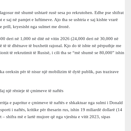
 plagosur më shumë ushtarë rusë sesa po rekrutohen. Edhe pse shifrat
at e saj në pamjet e luftimeve. Ajo tha se ushtria e saj kishte vrarë
 prill, kryesisht nga sulmet me dronë.
800 deri në 1,000 në ditë në vitin 2026 (24,000 deri në 30,000 në
ë të të dhënave të buxhetit rajonal. Kjo do të ishte në përputhje me
onit të rekrutimit të Rusisë, i cili tha se “më shumë se 80,000” ishin
a oreksin për të nisur një mobilizim të dytë publik, pas trazirave
aj një rënieje të çmimeve të naftës
rritja e papritur e çmimeve të naftës e shkaktuar nga sulmi i Donald
orti i naftës, kritike për thesarin rus, ishin 19 miliardë dollarë (14
 – shifra më e lartë mujore që nga vjeshta e vitit 2023, sipas