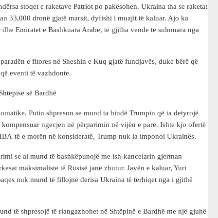
 ndërsa stoqet e raketave Patriot po pakësohen. Ukraina tha se raketat
an 33,000 dronë gjatë marsit, dyfishi i muajit të kaluar. Ajo ka
ar dhe Emiratet e Bashkuara Arabe, të gjitha vende të sulmuara nga
 paradën e fitores në Sheshin e Kuq gjatë fundjavës, duke bërë që
 që eventi të vazhdonte.
ë Shtëpisë së Bardhë
plomatike. Putin shpreson se mund ta bindë Trumpin që ta detyrojë
ë kompensuar ngecjen në përparimin në vijën e parë. Ishte kjo ofertë
 SHBA-të e morën në konsideratë, Trump nuk ia imponoi Ukrainës.
jerimi se ai mund të bashkëpunojë me ish-kancelarin gjerman
kesat maksimaliste të Rusisë janë zbutur. Javën e kaluar, Yuri
qes nuk mund të fillojnë derisa Ukraina të tërhiqet nga i gjithë
mund të shpresojë të riangazhohet në Shtëpinë e Bardhë me një gjuhë