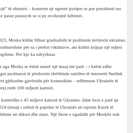
ojë” të shtunën – komente që ngrenë pyetjen se pse presidenti rus
e pasur parasysh se si po evoluojnë luftimet.
23, Moska kishte filluar gradualisht të pushtonte territorin ukrainas.
kushtueshme për sa i përket viktimave, ato kishin krijuar një ndjesi
ngshme. Por kjo ka ndryshuar.
r nga Moska se është marrë një muaj më parë – i habiti edhe
i pushtuesit të përdornin shërbimin satelitor të internetit Starlink
doret gjithashtu gjerësisht për komunikim – ndihmuan Ukrainën të
rej rreth 100 miljesh katrorë.
i kontrollin e 45 miljeve katrorë të Ukrainës. Ishte hera e parë që
2024 (muaji i sulmit të papritur të Ukrainës në rajonin Kursk të
illshme në shkurt dhe mars. Një fitore e ngadaltë për Moskën nuk