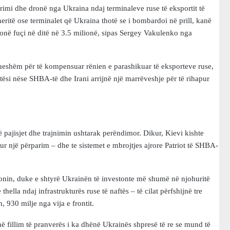
primi dhe dronë nga Ukraina ndaj terminaleve ruse të eksportit të
eritë ose terminalet që Ukraina thotë se i bombardoi në prill, kanë
lionë fuçi në ditë në 3.5 milionë, sipas Sergey Vakulenko nga
tueshëm për të kompensuar rënien e parashikuar të eksporteve ruse,
si nëse SHBA-të dhe Irani arrijnë një marrëveshje për të rihapur
 pajisjet dhe trajnimin ushtarak perëndimor. Dikur, Kievi kishte
tur një përparim – dhe te sistemet e mbrojtjes ajrore Patriot të SHBA-
onin, duke e shtyrë Ukrainën të investonte më shumë në njohuritë
hella ndaj infrastrukturës ruse të naftës – të cilat përfshijnë tre
 930 milje nga vija e frontit.
t në fillim të pranverës i ka dhënë Ukrainës shpresë të re se mund të