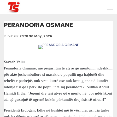
PERANDORIA OSMANE
Publikuar
23:31 30 May, 2026
Savash Veliu
Perandoria Osmane, me përjashtim të atyre që meritonin ndëshkim
për akte joshembullore si masakra e popullit nga hajdutët dhe
rebelët e padrejtë, nuk vrau kurrë ose nuk kreu gjenocid kundër
ndonjë fisi që i përkiste popullit të saj perandorak. Sulltan Abdul
Hamidi II tha: “Jepuni drejtësi atyre që e meritojnë, por ndëshkoni
ata që guxojnë të ngrenë kokën përkundër drejtësis së ofruar!”
Presidenti Erdogan; Edhe në kushtet më të vështira, ushtria turke
nuk ka dëmtuar kurrë asnjë person, qenie të gjallë, pemë apo qytet