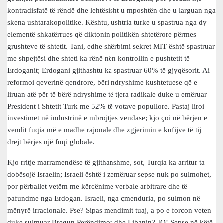
kontradisfatë të rëndë dhe lehtësisht u mposhtën dhe u larguan nga
skena ushtarakopolitike. Kështu, ushtria turke u spastrua nga dy
elementë shkatërrues që diktonin politikën shtetërore përmes
grushteve të shtetit. Tani, edhe shërbimi sekret MIT është spastruar
me shpejtësi dhe shteti ka rënë nën kontrollin e pushtetit të
Erdoganit; Erdogani gjithashtu ka spastruar 60% të gjyqësorit. Ai
reformoi qeverinë qendrore, bëri ndryshime kushtetuese që e
liruan atë për të bërë ndryshime të tjera radikale duke u emëruar
President i Shtetit Turk me 52% të votave popullore. Pastaj liroi
investimet në industrinë e mbrojtjes vendase; kjo çoi në bërjen e
vendit fuqia më e madhe rajonale dhe zgjerimin e kufijve të tij
drejt bërjes një fuqi globale.
Kjo rritje marramendëse të gjithanshme, sot, Turqia ka arritur ta
dobësojë Israelin; Israeli është i zemëruar sepse nuk po sulmohet,
por përballet vetëm me kërcënime verbale arbitrare dhe të
pafundme nga Erdogan. Israeli, nga çmenduria, po sulmon në
mënyrë irracionale. Pse? Sipas mendimit tuaj, a po e forcon veten
duke sulmuar Bregun Perëndimor dhe Libanin? JO! Sepse në këtë