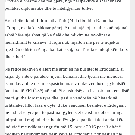
Lindjen e Mesme dhe më gjerë, nga perspektiva e shërbimeve
politike, diplomatike dhe të inteligjencës turke.
Kreu i Shërbimit Informativ Turk (MIT) Ibrahim Kalın tha:
“Turqia, e cila ka shkuar përtej të qenit një lojtar i thjeshtë rajonal,
është bërë një shtet që ka fjalë dhe ndikim në tavolinat e
menaxhimit të krizave. Turqia nuk mjafton më për të ndjekur
rrjedhën e historisë nga bankat e saj, por Turqia e ndoqi këtë kurs
dhe e bëri”.
Në retrospektivën e afërt me ardhjen në pushtet të Erdoganit, ai
krijoi dy shtete paralele, njërin kemalist dhe tjetrin me mendësi
islamike… dhe nisi një spastrim masiv duke vendosur gylenistët
(anëtarë të FETÖ-së) në radhët e ushtrisë; ata i spastruan kemalistët
me të gjitha forcat e tyre dhe, pasi u vendosën në hierarkinë
ushtarake, filloi faza e dytë, duke vendosur besnikët e Erdoganit
në radhët e tyre për të pastruar gylenistët që ishin dobësuar nga
ndryshimi i regjimit dhe bënin lëvizje të panik atakut andaj këta
individë me ndikim u ngritën më 15 korrik 2016 për t’i dhënë
goditjen përfundimtare besnikëve të Erdoganit, por pësuan një