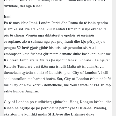
dixhitale, del nga Kina!
Irani
Po të mos ishte Irani, Londra Parisi dhe Roma do të ishin qendra
islamike sot. Në atë kohë, kur Kalifati Osman nisi një ekspeditë
për të çliruar Vjenën nga diktatorët e epokës së errësirës
evropiane, ajo u sulmua nga pas prej Iranit dhe kjo përpjekje u
pengua 52 herë gjatë gjithë historisë së perandorisë. Ata i
zmbrapsën këto fushata çlirimtare osmane duke bashkëpunuar me
Kalorësit Templarë të Maltës (të njohur tani si Sionistë). Të njëjtët
Kalorës Templarë pasi ikën nga ishulli Malta në ishullin Angli
themeluan qytetin sionist të Londrës, pra “City of London”, i cili
sot kontrollon me barbari botën. Sot, City of London është në luftë
me “City of New York”- domethënë, me Wall Street-in! Pra Trump
është kundër Anglisë.
City of London po e udhëheq gjithashtu Hong Kongun kështu dhe
Kinën në ngritje që po përpiqet të përmbysë SHBA-në. Prandaj,
ekziston një konflikt midis SHBA-së dhe Britanisë duke