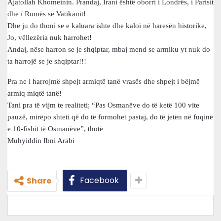
Ajatollah Khomeinin. Prandaj, Irani është oborri i Londrës, i Parisit
dhe i Romës së Vatikanit!
Dhe ju do thoni se e kaluara ishte dhe kaloi në haresën historike,
Jo, vëllezëria nuk harrohet!
Andaj, nëse harron se je shqiptar, mbaj mend se armiku yt nuk do
ta harrojë se je shqiptar!!!
Pra ne i harrojmë shpejt armiqtë tanë vrasës dhe shpejt i bëjmë
armiq miqtë tanë!
Tani pra të vijm te realiteti; “Pas Osmanëve do të ketë 100 vite
pauzë, mirëpo shteti që do të formohet pastaj, do të jetën në fuqinë
e 10-fishit të Osmanëve”, thotë
Muhyiddin Ibni Arabi
Facebook
Share