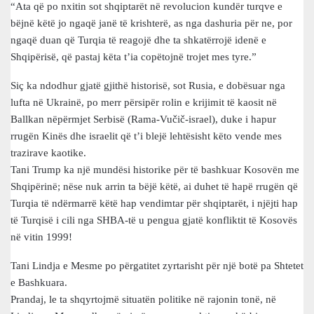
“Ata që po nxitin sot shqiptarët në revolucion kundër turqve e
bëjnë këtë jo ngaqë janë të krishterë, as nga dashuria për ne, por
ngaqë duan që Turqia të reagojë dhe ta shkatërrojë idenë e
Shqipërisë, që pastaj këta t’ia copëtojnë trojet mes tyre.”
Siç ka ndodhur gjatë gjithë historisë, sot Rusia, e dobësuar nga
lufta në Ukrainë, po merr përsipër rolin e krijimit të kaosit në
Ballkan nëpërmjet Serbisë (Rama-Vučič-israel), duke i hapur
rrugën Kinës dhe israelit që t’i blejë lehtësisht këto vende mes
trazirave kaotike.
Tani Trump ka një mundësi historike për të bashkuar Kosovën me
Shqipërinë; nëse nuk arrin ta bëjë këtë, ai duhet të hapë rrugën që
Turqia të ndërmarrë këtë hap vendimtar për shqiptarët, i njëjti hap
të Turqisë i cili nga SHBA-të u pengua gjatë konfliktit të Kosovës
në vitin 1999!
Tani Lindja e Mesme po përgatitet zyrtarisht për një botë pa Shtetet
e Bashkuara.
Prandaj, le ta shqyrtojmë situatën politike në rajonin tonë, në