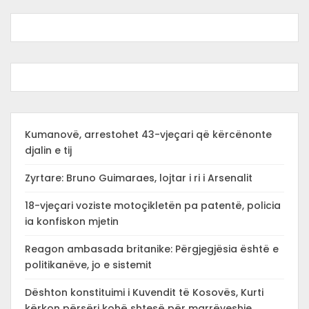
Kumanovë, arrestohet 43-vjeçari që kërcënonte
djalin e tij
Zyrtare: Bruno Guimaraes, lojtar i ri i Arsenalit
18-vjeçari voziste motoçikletën pa patentë, policia
ia konfiskon mjetin
Reagon ambasada britanike: Përgjegjësia është e
politikanëve, jo e sistemit
Dështon konstituimi i Kuvendit të Kosovës, Kurti
kërkon përsëri kohë shtesë për marrëveshje