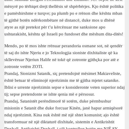
mënyrë po tërhiqet drejt thellësis së shpërbërjes. Kjo është politika
e pamëshirshme e turqve; pa plumb po e rrënon dhe kështu mban
të gjithë botën ndërkombëtare në distancë, duke mos u dhënë
atyre as një pretekst për t’u kërcënuar me sanksione apo
ushtarakisht, kështu që Israeli po fundoset dhe mëshum dita-ditës!
Mendo, po të mos ishte rrënuar perandoria osmane sot, në qendër
të saj do ishte Njeriu e jo Teknologjia sioniste dixhitaliste që ka
skllevëruar Njeriun Halife në tokë që zotronte gjithçka por atë e
zotronte vetëm ZOTI.
Prandaj, Sionizmi Satanik, siç pretendojnë mësimet Makiaveliste,
është betuar të eliminojë njerëzimin me të gjitha mjetet satanike.
Iblisi e urrente njerëzimin sepse e konsideronte veten superior ndaj
tij; sepse pretendonte se ishte qenia më e përsosur.
Prandaj, Satanistët perëndimorë të sotëm, duke përmbushur
misionin e Satanit dhe duke forcuar Kinën, janë hapur armiqësorë
ndaj njerëzimit. Kina nuk është më një shtet komunist; ajo është
transformuar në një diktaturë dixhitale, sistemin e Antikrishtit
Dexhall. Antikrishti Dexhall, i cili kontrollon botën me NJË SY