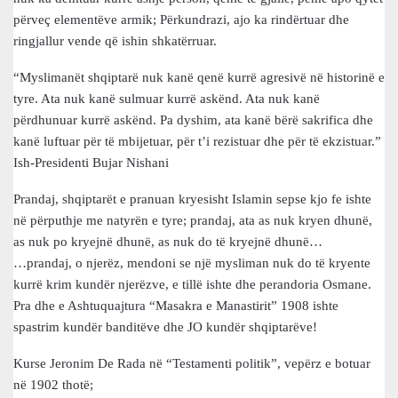
përveç elementëve armik; Përkundrazi, ajo ka rindërtuar dhe
ringjallur vende që ishin shkatërruar.
“Myslimanët shqiptarë nuk kanë qenë kurrë agresivë në historinë e
tyre. Ata nuk kanë sulmuar kurrë askënd. Ata nuk kanë
përdhunuar kurrë askënd. Pa dyshim, ata kanë bërë sakrifica dhe
kanë luftuar për të mbijetuar, për t’i rezistuar dhe për të ekzistuar.”
Ish-Presidenti Bujar Nishani
Prandaj, shqiptarët e pranuan kryesisht Islamin sepse kjo fe ishte
në përputhje me natyrën e tyre; prandaj, ata as nuk kryen dhunë,
as nuk po kryejnë dhunë, as nuk do të kryejnë dhunë…
…prandaj, o njerëz, mendoni se një mysliman nuk do të kryente
kurrë krim kundër njerëzve, e tillë ishte dhe perandoria Osmane.
Pra dhe e Ashtuquajtura “Masakra e Manastirit” 1908 ishte
spastrim kundër banditëve dhe JO kundër shqiptarëve!
Kurse Jeronim De Rada në “Testamenti politik”, vepërz e botuar
në 1902 thotë;