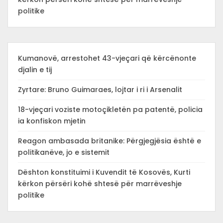
politike
Kumanovë, arrestohet 43-vjeçari që kërcënonte
djalin e tij
Zyrtare: Bruno Guimaraes, lojtar i ri i Arsenalit
18-vjeçari voziste motoçikletën pa patentë, policia
ia konfiskon mjetin
Reagon ambasada britanike: Përgjegjësia është e
politikanëve, jo e sistemit
Dështon konstituimi i Kuvendit të Kosovës, Kurti
kërkon përsëri kohë shtesë për marrëveshje
politike