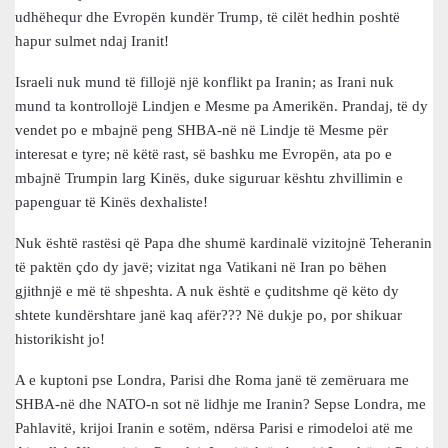
udhëhequr dhe Evropën kundër Trump, të cilët hedhin poshtë
hapur sulmet ndaj Iranit!
Israeli nuk mund të fillojë një konflikt pa Iranin; as Irani nuk
mund ta kontrollojë Lindjen e Mesme pa Amerikën. Prandaj, të dy
vendet po e mbajnë peng SHBA-në në Lindje të Mesme për
interesat e tyre; në këtë rast, së bashku me Evropën, ata po e
mbajnë Trumpin larg Kinës, duke siguruar kështu zhvillimin e
papenguar të Kinës dexhaliste!
Nuk është rastësi që Papa dhe shumë kardinalë vizitojnë Teheranin
të paktën çdo dy javë; vizitat nga Vatikani në Iran po bëhen
gjithnjë e më të shpeshta. A nuk është e çuditshme që këto dy
shtete kundërshtare janë kaq afër??? Në dukje po, por shikuar
historikisht jo!
A e kuptoni pse Londra, Parisi dhe Roma janë të zemëruara me
SHBA-në dhe NATO-n sot në lidhje me Iranin? Sepse Londra, me
Pahlavitë, krijoi Iranin e sotëm, ndërsa Parisi e rimodeloi atë me