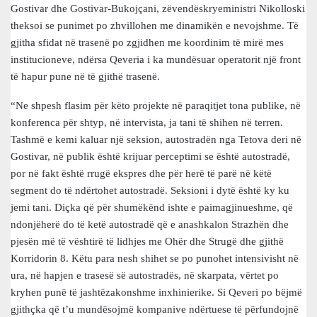
Gostivar dhe Gostivar-Bukojçani, zëvendëskryeministri Nikolloski
theksoi se punimet po zhvillohen me dinamikën e nevojshme. Të
gjitha sfidat në trasenë po zgjidhen me koordinim të mirë mes
institucioneve, ndërsa Qeveria i ka mundësuar operatorit një front
të hapur pune në të gjithë trasenë.
“Ne shpesh flasim për këto projekte në paraqitjet tona publike, në
konferenca për shtyp, në intervista, ja tani të shihen në terren.
Tashmë e kemi kaluar një seksion, autostradën nga Tetova deri në
Gostivar, në publik është krijuar perceptimi se është autostradë,
por në fakt është rrugë ekspres dhe për herë të parë në këtë
segment do të ndërtohet autostradë. Seksioni i dytë është ky ku
jemi tani. Diçka që për shumëkënd ishte e paimagjinueshme, që
ndonjëherë do të ketë autostradë që e anashkalon Strazhën dhe
pjesën më të vështirë të lidhjes me Ohër dhe Strugë dhe gjithë
Korridorin 8. Këtu para nesh shihet se po punohet intensivisht në
ura, në hapjen e trasesë së autostradës, në skarpata, vërtet po
kryhen punë të jashtëzakonshme inxhinierike. Si Qeveri po bëjmë
gjithçka që t’u mundësojmë kompanive ndërtuese të përfundojnë