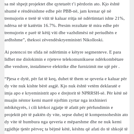
sa më shpejt projektet dhe qytetarët t’i përdorin ato. Kjo është
shumë e rëndësishme edhe për PBB-në, jam krenar që në
tremujorin e tretë të vitit të kaluar rritja në ndërtimtari ishte 21%,
ndërsa në të katërtin 16.7%. Presim rezultate të mira edhe për
tremujorin e parë të këtij viti dhe vazhdimësi në periudhën e
ardhshme”, theksoi zëvendëskryeministri Nikolloski.
Ai potencoi tre sfida në ndërtimin e këtyre segmenteve. E para
lidhet me dislokimin e rrjeteve telekomunikuese ndërkombëtare
dhe vendore, instalimeve elektrike dhe furnizimit me ujë për .
“Pjesa e dytë, për fat të keq, duhet të them se qeveria e kaluar për
dy vite nuk kishte bërë asgjë. Kjo nuk është vetëm deklaratë e
imja apo e kryeministrit apo e drejtorit të NPRRSH-së. Për këtë në
muajin nëntor kemi marrë njoftim zyrtar nga inxhinieri
mbikëqyrës, i cili kërkoi zgjatje të afatit për përfundimin e
projektit për të paktën dy vite, sepse duhej të kompensoheshin ato
dy vite të humbura nga qeveria e mëparshme dhe ne nuk kemi
zgjidhje tjetër përveç ta bëjmë këtë, kështu që afati do të shkojë të