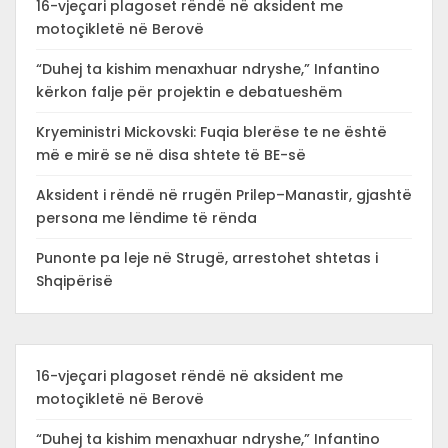
16-vjeçari plagoset rëndë në aksident me
motoçikletë në Berovë
“Duhej ta kishim menaxhuar ndryshe,” Infantino
kërkon falje për projektin e debatueshëm
Kryeministri Mickovski: Fuqia blerëse te ne është
më e mirë se në disa shtete të BE-së
Aksident i rëndë në rrugën Prilep–Manastir, gjashtë
persona me lëndime të rënda
Punonte pa leje në Strugë, arrestohet shtetas i
Shqipërisë
16-vjeçari plagoset rëndë në aksident me
motoçikletë në Berovë
“Duhej ta kishim menaxhuar ndryshe,” Infantino